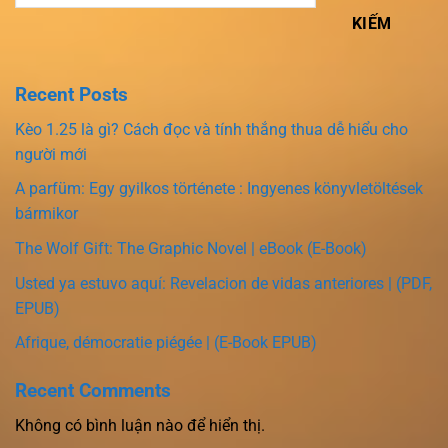
KIẾM
Recent Posts
Kèo 1.25 là gì? Cách đọc và tính thắng thua dễ hiểu cho
người mới
A parfüm: Egy gyilkos története : Ingyenes könyvletöltések
bármikor
The Wolf Gift: The Graphic Novel | eBook (E-Book)
Usted ya estuvo aquí: Revelacion de vidas anteriores | (PDF,
EPUB)
Afrique, démocratie piégée | (E-Book EPUB)
Recent Comments
Không có bình luận nào để hiển thị.