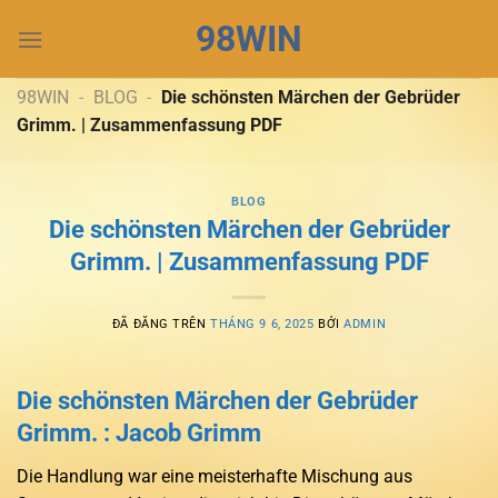
Chuyển
98WIN
đến
nội
dung
98WIN
-
BLOG
-
Die schönsten Märchen der Gebrüder
Grimm. | Zusammenfassung PDF
BLOG
Die schönsten Märchen der Gebrüder
Grimm. | Zusammenfassung PDF
ĐÃ ĐĂNG TRÊN
THÁNG 9 6, 2025
BỞI
ADMIN
Die schönsten Märchen der Gebrüder
Grimm. : Jacob Grimm
Die Handlung war eine meisterhafte Mischung aus