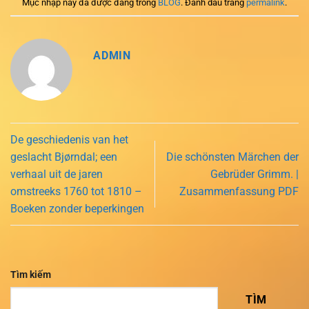
Mục nhập này đã được đăng trong
BLOG
. Đánh dấu trang
permalink
.
ADMIN
De geschiedenis van het
geslacht Bjørndal; een
Die schönsten Märchen der
verhaal uit de jaren
Gebrüder Grimm. |
omstreeks 1760 tot 1810 –
Zusammenfassung PDF
Boeken zonder beperkingen
Tìm kiếm
TÌM