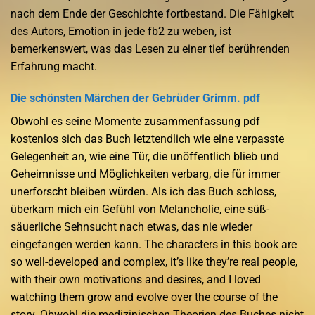
nach dem Ende der Geschichte fortbestand. Die Fähigkeit
des Autors, Emotion in jede fb2 zu weben, ist
bemerkenswert, was das Lesen zu einer tief berührenden
Erfahrung macht.
Die schönsten Märchen der Gebrüder Grimm. pdf
Obwohl es seine Momente zusammenfassung pdf
kostenlos sich das Buch letztendlich wie eine verpasste
Gelegenheit an, wie eine Tür, die unöffentlich blieb und
Geheimnisse und Möglichkeiten verbarg, die für immer
unerforscht bleiben würden. Als ich das Buch schloss,
überkam mich ein Gefühl von Melancholie, eine süß-
säuerliche Sehnsucht nach etwas, das nie wieder
eingefangen werden kann. The characters in this book are
so well-developed and complex, it’s like they’re real people,
with their own motivations and desires, and I loved
watching them grow and evolve over the course of the
story. Obwohl die medizinischen Theorien des Buches nicht