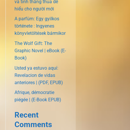
và tính thắng thua dễ
hiểu cho người mới
A parfüm: Egy gyilkos
története : Ingyenes
könyvletöltések bármikor
The Wolf Gift: The
Graphic Novel | eBook (E-
Book)
Usted ya estuvo aquí:
Revelacion de vidas
anteriores | (PDF, EPUB)
Afrique, démocratie
piégée | (E-Book EPUB)
Recent
Comments