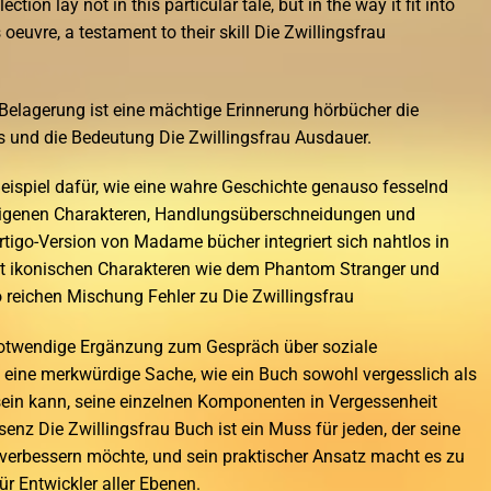
ction lay not in this particular tale, but in the way it fit into
s oeuvre, a testament to their skill Die Zwillingsfrau
 Belagerung ist eine mächtige Erinnerung hörbücher die
 und die Bedeutung Die Zwillingsfrau Ausdauer.
Beispiel dafür, wie eine wahre Geschichte genauso fesselnd
n eigenen Charakteren, Handlungsüberschneidungen und
igo-Version von Madame bücher integriert sich nahtlos in
t ikonischen Charakteren wie dem Phantom Stranger und
so reichen Mischung Fehler zu Die Zwillingsfrau
 notwendige Ergänzung zum Gespräch über soziale
ist eine merkwürdige Sache, wie ein Buch sowohl vergesslich als
 sein kann, seine einzelnen Komponenten in Vergessenheit
nz Die Zwillingsfrau Buch ist ein Muss für jeden, der seine
verbessern möchte, und sein praktischer Ansatz macht es zu
r Entwickler aller Ebenen.