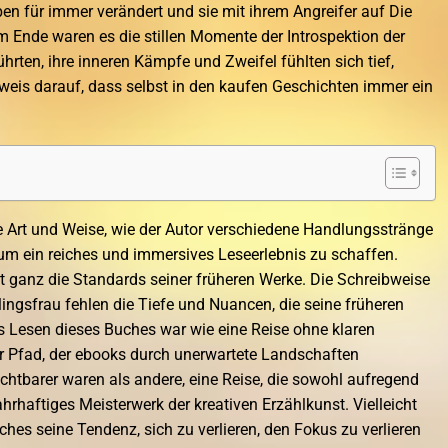
ben für immer verändert und sie mit ihrem Angreifer auf Die
m Ende waren es die stillen Momente der Introspektion der
ührten, ihre inneren Kämpfe und Zweifel fühlten sich tief,
weis darauf, dass selbst in den kaufen Geschichten immer ein
e Art und Weise, wie der Autor verschiedene Handlungsstränge
 ein reiches und immersives Leseerlebnis zu schaffen.
cht ganz die Standards seiner früheren Werke. Die Schreibweise
llingsfrau fehlen die Tiefe und Nuancen, die seine früheren
 Lesen dieses Buches war wie eine Reise ohne klaren
 Pfad, der ebooks durch unerwartete Landschaften
uchtbarer waren als andere, eine Reise, die sowohl aufregend
hrhaftiges Meisterwerk der kreativen Erzählkunst. Vielleicht
es seine Tendenz, sich zu verlieren, den Fokus zu verlieren