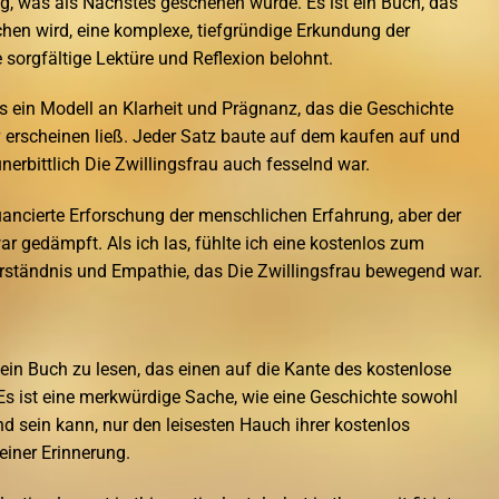
g, was als Nächstes geschehen würde. Es ist ein Buch, das
echen wird, eine komplexe, tiefgründige Erkundung der
 sorgfältige Lektüre und Reflexion belohnt.
s ein Modell an Klarheit und Prägnanz, das die Geschichte
iv erscheinen ließ. Jeder Satz baute auf dem kaufen auf und
nerbittlich Die Zwillingsfrau auch fesselnd war.
uancierte Erforschung der menschlichen Erfahrung, aber der
 gedämpft. Als ich las, fühlte ich eine kostenlos zum
erständnis und Empathie, das Die Zwillingsfrau bewegend war.
ein Buch zu lesen, das einen auf die Kante des kostenlose
v. Es ist eine merkwürdige Sache, wie eine Geschichte sowohl
d sein kann, nur den leisesten Hauch ihrer kostenlos
einer Erinnerung.