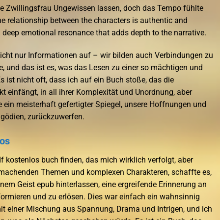
e Zwillingsfrau Ungewissen lassen, doch das Tempo fühlte
 relationship between the characters is authentic and
u deep emotional resonance that adds depth to the narrative.
icht nur Informationen auf – wir bilden auch Verbindungen zu
e, und das ist es, was das Lesen zu einer so mächtigen und
ist nicht oft, dass ich auf ein Buch stoße, das die
 einfängt, in all ihrer Komplexität und Unordnung, aber
e ein meisterhaft gefertigter Spiegel, unsere Hoffnungen und
agödien, zurückzuwerfen.
los
df kostenlos buch finden, das mich wirklich verfolgt, aber
h machenden Themen und komplexen Charakteren, schaffte es,
nem Geist epub hinterlassen, eine ergreifende Erinnerung an
sformieren und zu erlösen. Dies war einfach ein wahnsinnig
it einer Mischung aus Spannung, Drama und Intrigen, und ich