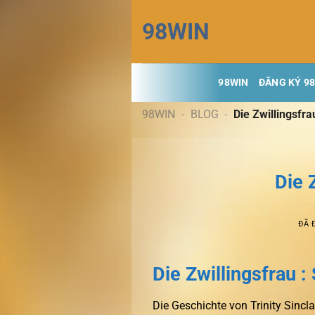
Chuyển
98WIN
đến
nội
dung
98WIN
ĐĂNG KÝ 9
98WIN
-
BLOG
-
Die Zwillingsfr
Die 
ĐÃ 
Die Zwillingsfrau 
Die Geschichte von Trinity Sincl