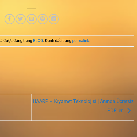
ã được đăng trong
BLOG
. Đánh dấu trang
permalink
.
HAARP – Kıyamet Teknolojisi | Anında Ücretsiz
PDF’ler