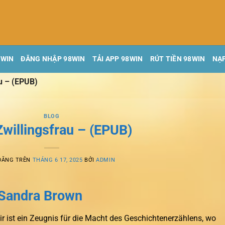
8WIN
ĐĂNG NHẬP 98WIN
TẢI APP 98WIN
RÚT TIỀN 98WIN
NẠP
au – (EPUB)
BLOG
Zwillingsfrau – (EPUB)
ĐĂNG TRÊN
THÁNG 6 17, 2025
BỞI
ADMIN
: Sandra Brown
air ist ein Zeugnis für die Macht des Geschichtenerzählens, wo