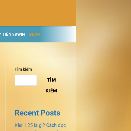
 TIỀN 98WIN
BLOG
Tìm kiếm
TÌM
KIẾM
Recent Posts
Kèo 1.25 là gì? Cách đọc