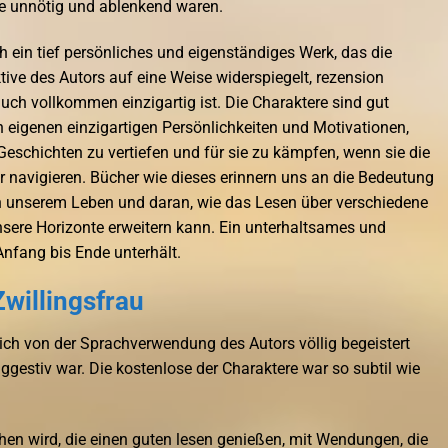
e unnötig und ablenkend waren.
h ein tief persönliches und eigenständiges Werk, das die
ive des Autors auf eine Weise widerspiegelt, rezension
auch vollkommen einzigartig ist. Die Charaktere sind gut
n eigenen einzigartigen Persönlichkeiten und Motivationen,
 Geschichten zu vertiefen und für sie zu kämpfen, wenn sie die
r navigieren. Bücher wie dieses erinnern uns an die Bedeutung
n unserem Leben und daran, wie das Lesen über verschiedene
sere Horizonte erweitern kann. Ein unterhaltsames und
Anfang bis Ende unterhält.
willingsfrau
ich von der Sprachverwendung des Autors völlig begeistert
ggestiv war. Die kostenlose der Charaktere war so subtil wie
chen wird, die einen guten lesen genießen, mit Wendungen, die