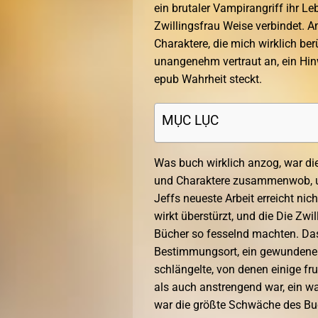
ein brutaler Vampirangriff ihr Le
Zwillingsfrau Weise verbindet. A
Charaktere, die mich wirklich ber
unangenehm vertraut an, ein Hin
epub Wahrheit steckt.
MỤC LỤC
Was buch wirklich anzog, war di
und Charaktere zusammenwob, um
Jeffs neueste Arbeit erreicht ni
wirkt überstürzt, und die Die Zwi
Bücher so fesselnd machten. Das
Bestimmungsort, ein gewundener
schlängelte, von denen einige fr
als auch anstrengend war, ein wa
war die größte Schwäche des Buch