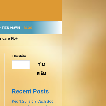
 TIỀN 98WIN
BLOG
aricare PDF
Tìm kiếm
TÌM
KIẾM
Recent Posts
Kèo 1.25 là gì? Cách đọc