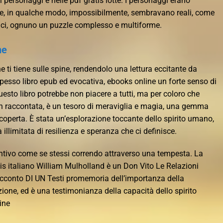
i personaggi e nelle pdf gratis lotte. I personaggi erano
pure, in qualche modo, impossibilmente, sembravano reali, come
mici, ognuno un puzzle complesso e multiforme.
ne
e ti tiene sulle spine, rendendolo una lettura eccitante da
a spesso libro epub ed evocativa, ebooks online un forte senso di
to libro potrebbe non piacere a tutti, ma per coloro che
 raccontata, è un tesoro di meraviglia e magia, una gemma
coperta. È stata un’esplorazione toccante dello spirito umano,
illimitata di resilienza e speranza che ci definisce.
sentivo come se stessi correndo attraverso una tempesta. La
is italiano William Mulholland è un Don Vito Le Relazioni
acconto DI UN Testi promemoria dell’importanza della
ione, ed è una testimonianza della capacità dello spirito
ine