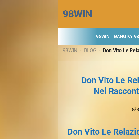
Chuyển
98WIN
đến
nội
dung
98WIN
ĐĂNG KÝ 9
98WIN
-
BLOG
-
Don Vito Le Rel
Don Vito Le Rel
Nel Raccont
ĐÃ 
Don Vito Le Relazi