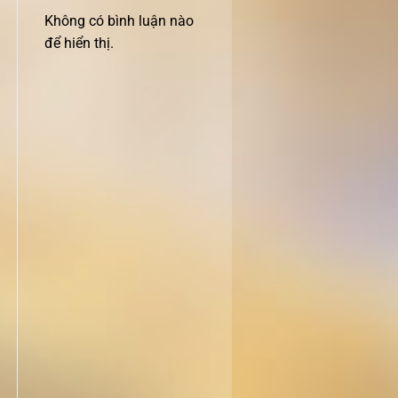
Không có bình luận nào
để hiển thị.