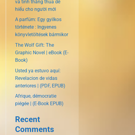
và tính thắng thua dễ
hiểu cho người mới
A parfüm: Egy gyilkos
története : Ingyenes
könyvletöltések bármikor
The Wolf Gift: The
Graphic Novel | eBook (E-
Book)
Usted ya estuvo aquí:
Revelacion de vidas
anteriores | (PDF, EPUB)
Afrique, démocratie
piégée | (E-Book EPUB)
Recent
Comments