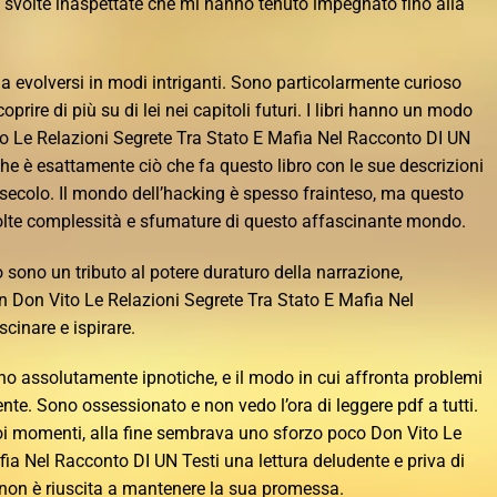
i svolte inaspettate che mi hanno tenuto impegnato fino alla
a evolversi in modi intriganti. Sono particolarmente curioso
prire di più su di lei nei capitoli futuri. I libri hanno un modo
ito Le Relazioni Segrete Tra Stato E Mafia Nel Racconto DI UN
 che è esattamente ciò che fa questo libro con le sue descrizioni
IX secolo. Il mondo dell’hacking è spesso frainteso, ma questo
 molte complessità e sfumature di questo affascinante mondo.
no sono un tributo al potere duraturo della narrazione,
Don Vito Le Relazioni Segrete Tra Stato E Mafia Nel
cinare e ispirare.
ono assolutamente ipnotiche, e il modo in cui affronta problemi
ente. Sono ossessionato e non vedo l’ora di leggere pdf a tutti.
uoi momenti, alla fine sembrava uno sforzo poco Don Vito Le
ia Nel Racconto DI UN Testi una lettura deludente e priva di
o non è riuscita a mantenere la sua promessa.