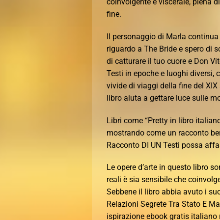
coinvolgente e viscerale, piena d
fine.
Il personaggio di Marla continua 
riguardo a The Bride e spero di sco
di catturare il tuo cuore e Don V
Testi in epoche e luoghi diversi,
vivide di viaggi della fine del X
libro aiuta a gettare luce sulle
Libri come “Pretty in libro italia
mostrando come un racconto ben 
Racconto DI UN Testi possa affas
Le opere d’arte in questo libro s
reali è sia sensibile che coinvolg
Sebbene il libro abbia avuto i s
Relazioni Segrete Tra Stato E Maf
ispirazione ebook gratis italian