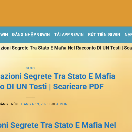
8WIN
ĐĂNG NHẬP 98WIN
TẢI APP 98WIN
RÚT TIỀN 98WIN
NẠP
azioni Segrete Tra Stato E Mafia Nel Racconto DI UN Testi | Sc
BLOG
azioni Segrete Tra Stato E Mafia
o DI UN Testi | Scaricare PDF
ĐĂNG TRÊN
THÁNG 6 19, 2025
BỞI
ADMIN
oni Segrete Tra Stato E Mafia Nel