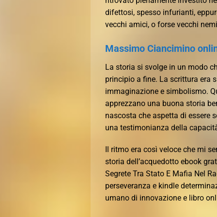
ritrovato pienamente investito ne
difettosi, spesso infurianti, ep
vecchi amici, o forse vecchi ne
Massimo Ciancimino onli
La storia si svolge in un modo ch
principio a fine. La scrittura er
immaginazione e simbolismo. Ques
apprezzano una buona storia ben
nascosta che aspetta di essere s
una testimonianza della capacità 
Il ritmo era così veloce che mi 
storia dell’acquedotto ebook grat
Segrete Tra Stato E Mafia Nel R
perseveranza e kindle determinaz
umano di innovazione e libro onl