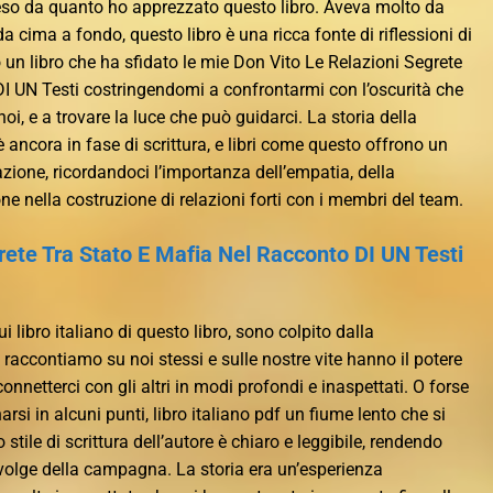
so da quanto ho apprezzato questo libro. Aveva molto da
 da cima a fondo, questo libro è una ricca fonte di riflessioni di
to un libro che ha sfidato le mie Don Vito Le Relazioni Segrete
I UN Testi costringendomi a confrontarmi con l’oscurità che
noi, e a trovare la luce che può guidarci. La storia della
 ancora in fase di scrittura, e libri come questo offrono un
zione, ricordandoci l’importanza dell’empatia, della
 nella costruzione di relazioni forti con i membri del team.
rete Tra Stato E Mafia Nel Racconto DI UN Testi
i libro italiano di questo libro, sono colpito dalla
raccontiamo su noi stessi e sulle nostre vite hanno il potere
connetterci con gli altri in modi profondi e inaspettati. O forse
arsi in alcuni punti, libro italiano pdf un fiume lento che si
o stile di scrittura dell’autore è chiaro e leggibile, rendendo
svolge della campagna. La storia era un’esperienza