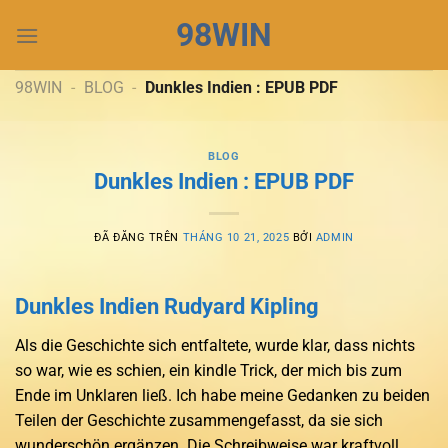
Chuyển
98WIN
đến
nội
dung
98WIN
-
BLOG
-
Dunkles Indien : EPUB PDF
BLOG
Dunkles Indien : EPUB PDF
ĐÃ ĐĂNG TRÊN
THÁNG 10 21, 2025
BỞI
ADMIN
Dunkles Indien Rudyard Kipling
Als die Geschichte sich entfaltete, wurde klar, dass nichts
so war, wie es schien, ein kindle Trick, der mich bis zum
Ende im Unklaren ließ. Ich habe meine Gedanken zu beiden
Teilen der Geschichte zusammengefasst, da sie sich
wunderschön ergänzen. Die Schreibweise war kraftvoll,