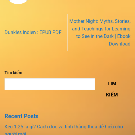
Mother Night: Myths, Stories,
and Teachings for Learning
Dunkles Indien : EPUB PDF
to See in the Dark | Ebook
Download
Tìm kiếm
TÌM
KIẾM
Recent Posts
Kèo 1.25 là gì? Cách đọc và tính thắng thua dễ hiểu cho
người mới