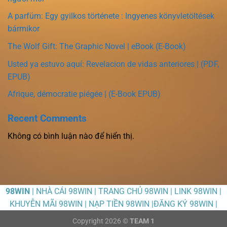
A parfüm: Egy gyilkos története : Ingyenes könyvletöltések
bármikor
The Wolf Gift: The Graphic Novel | eBook (E-Book)
Usted ya estuvo aquí: Revelacion de vidas anteriores | (PDF,
EPUB)
Afrique, démocratie piégée | (E-Book EPUB)
Recent Comments
Không có bình luận nào để hiển thị.
98WIN
| NHÀ CÁI 98WIN | TRANG CHỦ 98WIN | LINK 98WIN |
KHUYỄN MÃI 98WIN | NẠP TIỀN 98WIN |ĐĂNG KÝ 98WIN |
Copyright 2026 ©
TEAM 1