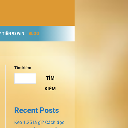
 TIỀN 98WIN
BLOG
Tìm kiếm
TÌM
KIẾM
Recent Posts
Kèo 1.25 là gì? Cách đọc