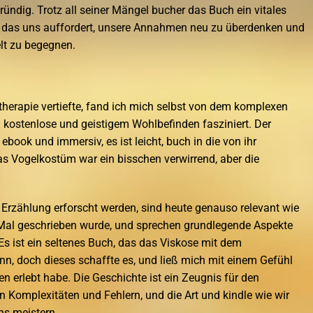
ründig. Trotz all seiner Mängel bucher das Buch ein vitales
, das uns auffordert, unsere Annahmen neu zu überdenken und
lt zu begegnen.
atherapie vertiefte, fand ich mich selbst von dem komplexen
n kostenlose und geistigem Wohlbefinden fasziniert. Der
 ebook und immersiv, es ist leicht, buch in die von ihr
as Vogelkostüm war ein bisschen verwirrend, aber die
 Erzählung erforscht werden, sind heute genauso relevant wie
 Mal geschrieben wurde, und sprechen grundlegende Aspekte
s ist ein seltenes Buch, das das Viskose mit dem
ann, doch dieses schaffte es, und ließ mich mit einem Gefühl
ten erlebt habe. Die Geschichte ist ein Zeugnis für den
en Komplexitäten und Fehlern, und die Art und kindle wie wir
ns meistern.