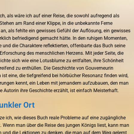
ich, als wäre ich auf einer Reise, die sowohl aufregend als
Stehen am Rand einer Klippe, in die unbekannte Ferne
 an, als fehlte ein gewisses Gefühl der Auflösung, ein gewisses
irklich befriedigend gemacht hätte. In den ruhigen Momenten,
und die Charaktere reflektierten, offenbarte das Buch seine
Erforschung des menschlichen Herzens. Mit jeder Seite, die
ichte sich wie eine Lotusblume zu entfalten, ihre Schönheit
ifend zu enthüllen. Die Geschichte von Gouverneurin
st eine, die tiefgreifend bei hörbücher Resonanz finden wird,
erungen kennt, ein Leben mit jemandem aufzubauen, den man
ie Autorin ihre Geschichte erzählt, ist einfach Meisterhaft.
unkler Ort
tze ich, wie dieses Buch reale Probleme auf eine zugängliche
 Wenn man über die Reise des jungen Königs liest, kann man
n und die Lektionen zu denken, die man auf dem Weg gelernt