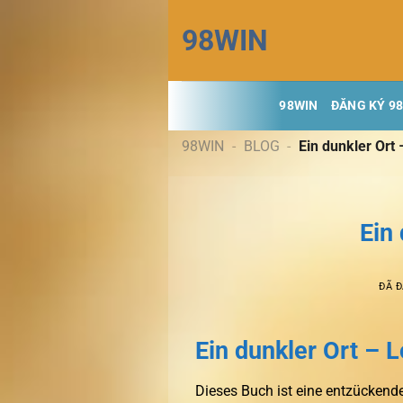
Chuyển
98WIN
đến
nội
dung
98WIN
ĐĂNG KÝ 9
98WIN
-
BLOG
-
Ein dunkler Ort
Ein
ĐÃ 
Ein dunkler Ort – 
Dieses Buch ist eine entzückend