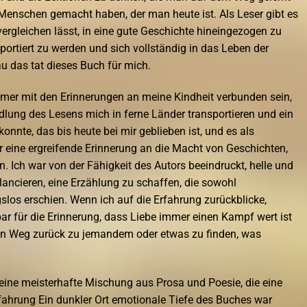
 Menschen gemacht haben, der man heute ist. Als Leser gibt es
vergleichen lässt, in eine gute Geschichte hineingezogen zu
portiert zu werden und sich vollständig in das Leben der
au das tat dieses Buch für mich.
mmer mit den Erinnerungen an meine Kindheit verbunden sein,
andlung des Lesens mich in ferne Länder transportieren und ein
nnte, das bis heute bei mir geblieben ist, und es als
r eine ergreifende Erinnerung an die Macht von Geschichten,
 Ich war von der Fähigkeit des Autors beeindruckt, helle und
ancieren, eine Erzählung zu schaffen, die sowohl
los erschien. Wenn ich auf die Erfahrung zurückblicke,
ar für die Erinnerung, dass Liebe immer einen Kampf wert ist
inen Weg zurück zu jemandem oder etwas zu finden, was
eine meisterhafte Mischung aus Prosa und Poesie, die eine
fahrung Ein dunkler Ort emotionale Tiefe des Buches war