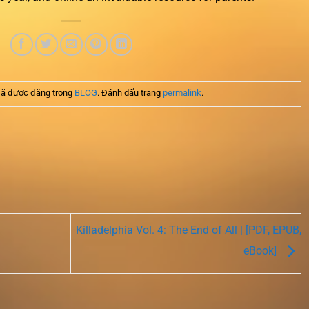
ã được đăng trong
BLOG
. Đánh dấu trang
permalink
.
Killadelphia Vol. 4: The End of All | [PDF, EPUB,
eBook]