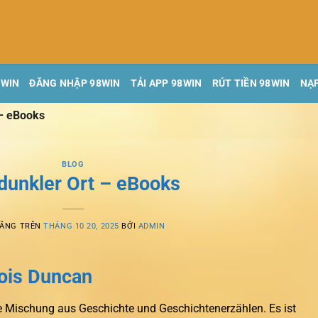
8WIN
ĐĂNG NHẬP 98WIN
TẢI APP 98WIN
RÚT TIỀN 98WIN
NẠP
 – eBooks
BLOG
 dunkler Ort – eBooks
ĐĂNG TRÊN
THÁNG 10 20, 2025
BỞI
ADMIN
Lois Duncan
e Mischung aus Geschichte und Geschichtenerzählen. Es ist