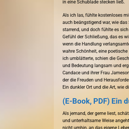
in eine Schublade stecken ließ.
Als ich las, fühlte kostenloses m
auch beängstigend war, wie das 
starrend, und doch fühlte es sich
Gefühl der Schließung, das es w
wenn die Handlung verlangsamte 
wahre Schönheit, eine poetische 
ich umblätterte, schien die Gesch
und Bedeutung langsam und ergre
Candace und ihrer Frau Jameson i
der die Freuden und Herausford
Ein dunkler Ort und die Art, wie d
(E-Book, PDF) Ein d
Als jemand, der gerne liest, schä
und unterhaltsame Weise angeht.
nicht umhin, an das eigene Lebe