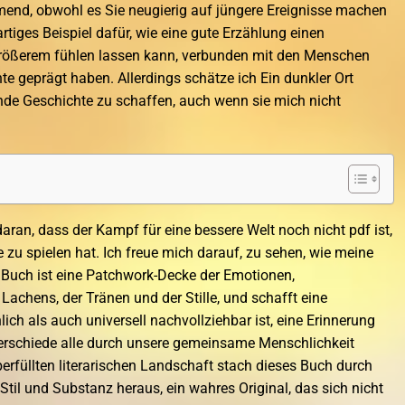
end, obwohl es Sie neugierig auf jüngere Ereignisse machen
rtiges Beispiel dafür, wie eine gute Erzählung einen
ßerem fühlen lassen kann, verbunden mit den Menschen
te geprägt haben. Allerdings schätze ich Ein dunkler Ort
lnde Geschichte zu schaffen, auch wenn sie mich nicht
aran, dass der Kampf für eine bessere Welt noch nicht pdf ist,
 zu spielen hat. Ich freue mich darauf, zu sehen, wie meine
s Buch ist eine Patchwork-Decke der Emotionen,
chens, der Tränen und der Stille, und schafft eine
lich als auch universell nachvollziehbar ist, eine Erinnerung
nterschiede alle durch unsere gemeinsame Menschlichkeit
berfüllten literarischen Landschaft stach dieses Buch durch
Stil und Substanz heraus, ein wahres Original, das sich nicht