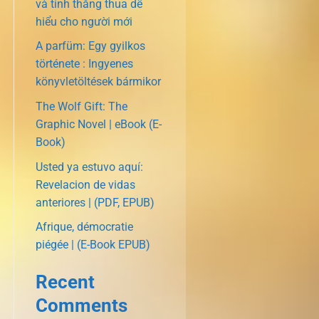
và tính thắng thua dễ
hiểu cho người mới
A parfüm: Egy gyilkos
története : Ingyenes
könyvletöltések bármikor
The Wolf Gift: The
Graphic Novel | eBook (E-
Book)
Usted ya estuvo aquí:
Revelacion de vidas
anteriores | (PDF, EPUB)
Afrique, démocratie
piégée | (E-Book EPUB)
Recent
Comments