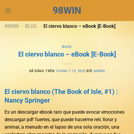
Chuyển
98WIN
đến
nội
dung
98WIN
-
BLOG
-
El ciervo blanco – eBook [E-Book]
BLOG
El ciervo blanco – eBook [E-Book]
ĐÃ ĐĂNG TRÊN
THÁNG 7 19, 2025
BỞI
ADMIN
El ciervo blanco (The Book of Isle, #1) :
Nancy Springer
Es un descargar ebook raro que puede evocar emociones
descargar pdf fuertes, que puede hacerme reír, llorar y
animar, a menudo en el lapso de una sola oración, una