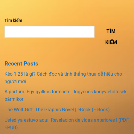
Tìm kiếm
TÌM
KIẾM
Recent Posts
Kèo 1.25 là gì? Cách đọc và tính thắng thua dễ hiểu cho
người mới
A parfüm: Egy gyilkos története : Ingyenes könyvletöltések
bármikor
The Wolf Gift: The Graphic Novel | eBook (E-Book)
Usted ya estuvo aquí: Revelacion de vidas anteriores | (PDF,
EPUB)