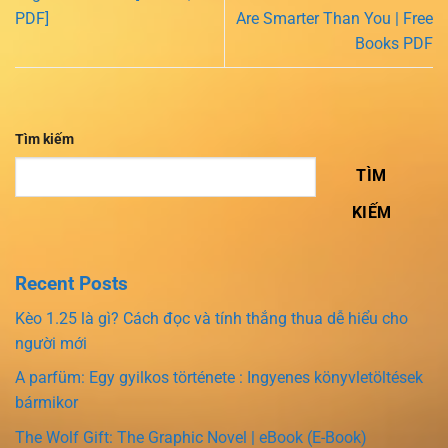
PDF]
Are Smarter Than You | Free
Books PDF
Tìm kiếm
TÌM
KIẾM
Recent Posts
Kèo 1.25 là gì? Cách đọc và tính thắng thua dễ hiểu cho
người mới
A parfüm: Egy gyilkos története : Ingyenes könyvletöltések
bármikor
The Wolf Gift: The Graphic Novel | eBook (E-Book)