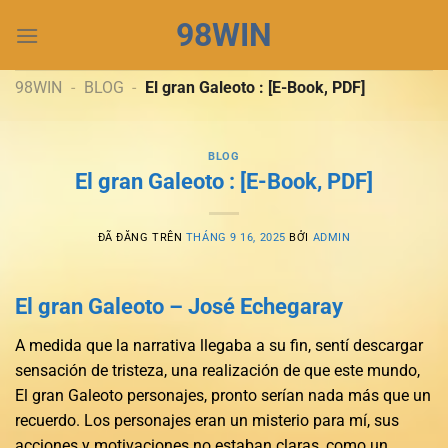
Chuyển
98WIN
đến
nội
dung
98WIN
-
BLOG
-
El gran Galeoto : [E-Book, PDF]
BLOG
El gran Galeoto : [E-Book, PDF]
ĐÃ ĐĂNG TRÊN
THÁNG 9 16, 2025
BỞI
ADMIN
El gran Galeoto – José Echegaray
A medida que la narrativa llegaba a su fin, sentí descargar
sensación de tristeza, una realización de que este mundo,
El gran Galeoto personajes, pronto serían nada más que un
recuerdo. Los personajes eran un misterio para mí, sus
acciones y motivaciones no estaban claras, como un