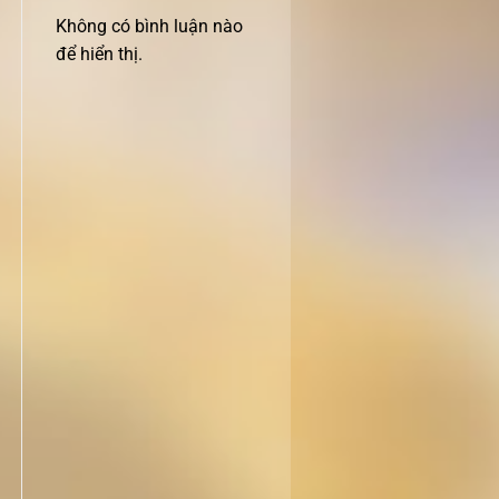
Không có bình luận nào
để hiển thị.