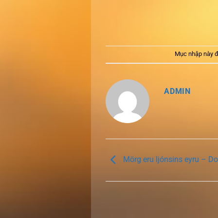
Mục nhập này đ
ADMIN
Mörg eru ljónsins eyru – D