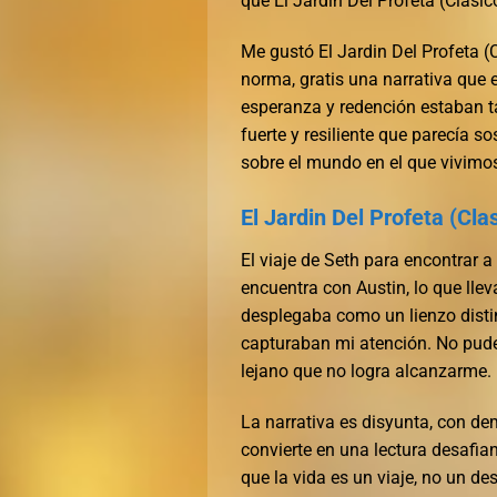
que El Jardin Del Profeta (Clasi
Me gustó El Jardin Del Profeta (
norma, gratis una narrativa que 
esperanza y redención estaban t
fuerte y resiliente que parecía s
sobre el mundo en el que vivimos,
El Jardin Del Profeta (Cl
El viaje de Seth para encontrar
encuentra con Austin, lo que llev
desplegaba como un lienzo distin
capturaban mi atención. No pude e
lejano que no logra alcanzarme.
La narrativa es disyunta, con de
convierte en una lectura desafian
que la vida es un viaje, no un de