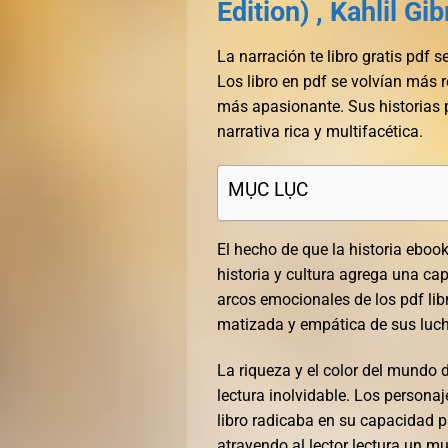
Edition) , Kahlil Gi
La narración te libro gratis pdf 
Los libro en pdf se volvían más r
más apasionante. Sus historias 
narrativa rica y multifacética.
MỤC LỤC
El hecho de que la historia ebo
historia y cultura agrega una ca
arcos emocionales de los pdf li
matizada y empática de sus luch
La riqueza y el color del mundo 
lectura inolvidable. Los persona
libro radicaba en su capacidad p
atrayendo al lector lectura un m