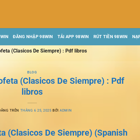
8WIN
ĐĂNG NHẬP 98WIN
TẢI APP 98WIN
RÚT TIỀN 98WIN
NẠP
ofeta (Clasicos De Siempre) : Pdf libros
BLOG
rofeta (Clasicos De Siempre) : Pdf
libros
ĐĂNG TRÊN
THÁNG 6 25, 2025
BỞI
ADMIN
eta (Clasicos De Siempre) (Spanish