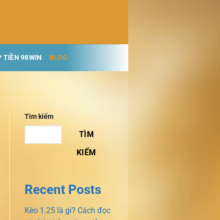
 TIỀN 98WIN
BLOG
Tìm kiếm
TÌM
KIẾM
Recent Posts
Kèo 1.25 là gì? Cách đọc