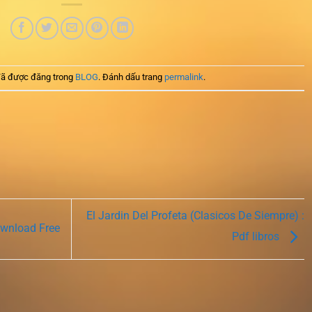
ã được đăng trong
BLOG
. Đánh dấu trang
permalink
.
El Jardin Del Profeta (Clasicos De Siempre) :
ownload Free
Pdf libros