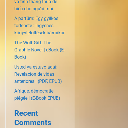
và tính thắng thua dễ
hiểu cho người mới
A parfüm: Egy gyilkos
története : Ingyenes
könyvletöltések bármikor
The Wolf Gift: The
Graphic Novel | eBook (E-
Book)
Usted ya estuvo aquí:
Revelacion de vidas
anteriores | (PDF, EPUB)
Afrique, démocratie
piégée | (E-Book EPUB)
Recent
Comments