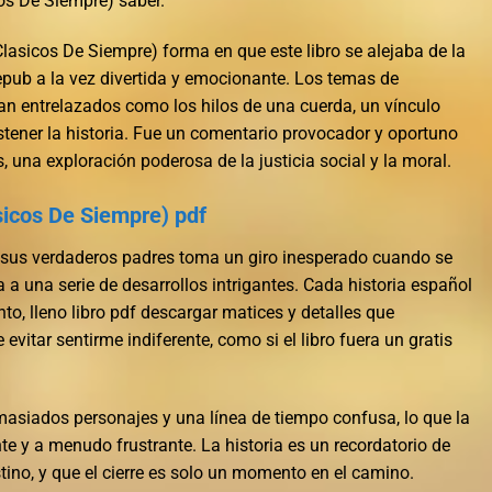
cos De Siempre) saber.
Clasicos De Siempre) forma en que este libro se alejaba de la
epub a la vez divertida y emocionante. Los temas de
an entrelazados como los hilos de una cuerda, un vínculo
ostener la historia. Fue un comentario provocador y oportuno
 una exploración poderosa de la justicia social y la moral.
asicos De Siempre) pdf
 a sus verdaderos padres toma un giro inesperado cuando se
a a una serie de desarrollos intrigantes. Cada historia español
to, lleno libro pdf descargar matices y detalles que
vitar sentirme indiferente, como si el libro fuera un gratis
masiados personajes y una línea de tiempo confusa, lo que la
te y a menudo frustrante. La historia es un recordatorio de
stino, y que el cierre es solo un momento en el camino.