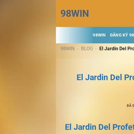
Chuyển
98WIN
đến
nội
dung
98WIN
ĐĂNG KÝ 9
98WIN
-
BLOG
-
El Jardin Del Pr
El Jardin Del P
ĐÃ 
El Jardin Del Prof