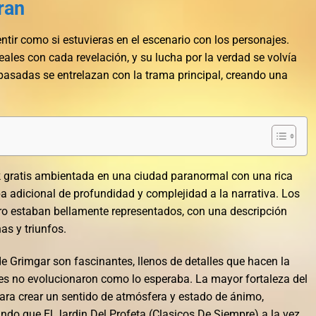
bran
sentir como si estuvieras en el escenario con los personajes.
eales con cada revelación, y su lucha por la verdad se volvía
pasadas se entrelazan con la trama principal, creando una
ok gratis ambientada en una ciudad paranormal con una rica
pa adicional de profundidad y complejidad a la narrativa. Los
bro estaban bellamente representados, con una descripción
as y triunfos.
de Grimgar son fascinantes, llenos de detalles que hacen la
jes no evolucionaron como lo esperaba. La mayor fortaleza del
ara crear un sentido de atmósfera y estado de ánimo,
undo que El Jardin Del Profeta (Clasicos De Siempre) a la vez