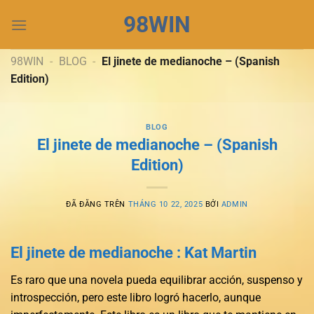
Chuyển
98WIN
đến
nội
dung
98WIN
-
BLOG
-
El jinete de medianoche – (Spanish
Edition)
BLOG
El jinete de medianoche – (Spanish
Edition)
ĐÃ ĐĂNG TRÊN
THÁNG 10 22, 2025
BỞI
ADMIN
El jinete de medianoche : Kat Martin
Es raro que una novela pueda equilibrar acción, suspenso y
introspección, pero este libro logró hacerlo, aunque