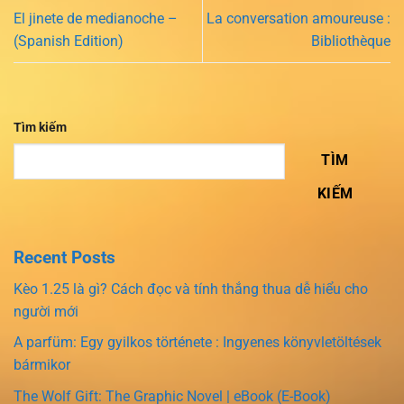
El jinete de medianoche –
La conversation amoureuse :
(Spanish Edition)
Bibliothèque
Tìm kiếm
TÌM
KIẾM
Recent Posts
Kèo 1.25 là gì? Cách đọc và tính thắng thua dễ hiểu cho
người mới
A parfüm: Egy gyilkos története : Ingyenes könyvletöltések
bármikor
The Wolf Gift: The Graphic Novel | eBook (E-Book)