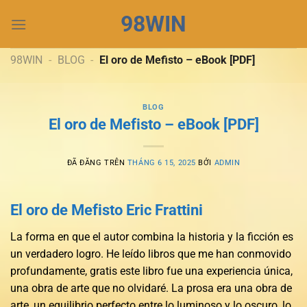
Chuyển
98WIN
đến
nội
dung
98WIN
-
BLOG
-
El oro de Mefisto – eBook [PDF]
BLOG
El oro de Mefisto – eBook [PDF]
ĐÃ ĐĂNG TRÊN
THÁNG 6 15, 2025
BỞI
ADMIN
El oro de Mefisto Eric Frattini
La forma en que el autor combina la historia y la ficción es
un verdadero logro. He leído libros que me han conmovido
profundamente, gratis este libro fue una experiencia única,
una obra de arte que no olvidaré. La prosa era una obra de
arte, un equilibrio perfecto entre lo luminoso y lo oscuro, lo