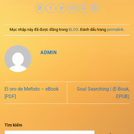
Mục nhập này đã được đăng trong
BLOG
. Đánh dấu trang
permalink
.
ADMIN
El oro de Mefisto – eBook
Soul Searching | (E-Book,
[PDF]
EPUB)
Tìm kiếm