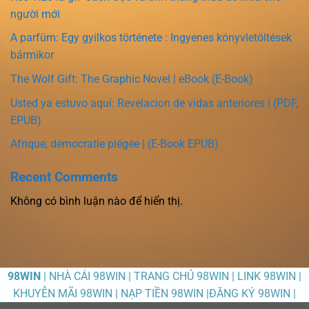
người mới
A parfüm: Egy gyilkos története : Ingyenes könyvletöltések
bármikor
The Wolf Gift: The Graphic Novel | eBook (E-Book)
Usted ya estuvo aquí: Revelacion de vidas anteriores | (PDF,
EPUB)
Afrique, démocratie piégée | (E-Book EPUB)
Recent Comments
Không có bình luận nào để hiển thị.
98WIN
| NHÀ CÁI 98WIN | TRANG CHỦ 98WIN | LINK 98WIN |
KHUYỄN MÃI 98WIN | NẠP TIỀN 98WIN |ĐĂNG KÝ 98WIN |