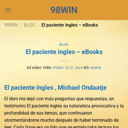
Chuyển
98WIN
đến
nội
dung
98WIN
-
BLOG
-
El paciente ingles – eBooks
BLOG
El paciente ingles – eBooks
ĐÃ ĐĂNG TRÊN
THÁNG 10 27, 2025
BỞI
ADMIN
El paciente ingles , Michael Ondaatje
El libro me dejó con más preguntas que respuestas, un
testimonio El paciente ingles su naturaleza provocativa y la
profundidad de sus temas, que continuaron
atormentándome mucho después de haber terminado de
leer. Cada frase era un hilo que se entrelazaba lectura los