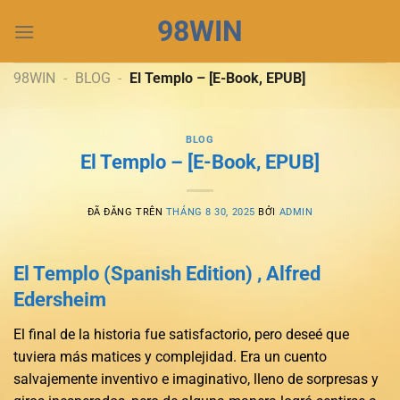
Chuyển
98WIN
đến
nội
dung
98WIN
-
BLOG
-
El Templo – [E-Book, EPUB]
BLOG
El Templo – [E-Book, EPUB]
ĐÃ ĐĂNG TRÊN
THÁNG 8 30, 2025
BỞI
ADMIN
El Templo (Spanish Edition) , Alfred
Edersheim
El final de la historia fue satisfactorio, pero deseé que
tuviera más matices y complejidad. Era un cuento
salvajemente inventivo e imaginativo, lleno de sorpresas y