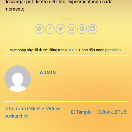
descargar pdf dentro del libro, experimentando cada
momento.
Mục nhập này đã được đăng trong
BLOG
. Đánh dấu trang
permalink
.
ADMIN
Ik hou van lekker! – Virtueel
El Templo – [E-Book, EPUB]
boekarchief