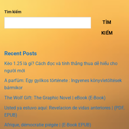
Tìm kiếm
TÌM
KIẾM
Recent Posts
Kèo 1.25 là gì? Cách đọc và tính thắng thua dễ hiểu cho
người mới
A parfüm: Egy gyilkos története : Ingyenes könyvletöltések
bármikor
The Wolf Gift: The Graphic Novel | eBook (E-Book)
Usted ya estuvo aquí: Revelacion de vidas anteriores | (PDF,
EPUB)
Afrique, démocratie piégée | (E-Book EPUB)