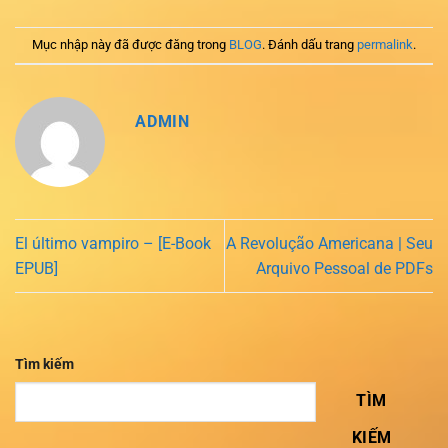
Mục nhập này đã được đăng trong
BLOG
. Đánh dấu trang
permalink
.
ADMIN
El último vampiro – [E-Book
A Revolução Americana | Seu
EPUB]
Arquivo Pessoal de PDFs
Tìm kiếm
TÌM
KIẾM