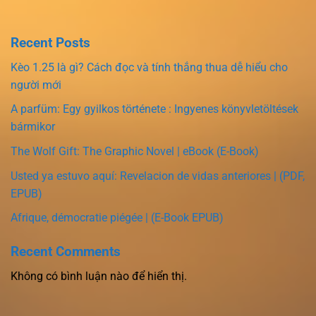
Recent Posts
Kèo 1.25 là gì? Cách đọc và tính thắng thua dễ hiểu cho
người mới
A parfüm: Egy gyilkos története : Ingyenes könyvletöltések
bármikor
The Wolf Gift: The Graphic Novel | eBook (E-Book)
Usted ya estuvo aquí: Revelacion de vidas anteriores | (PDF,
EPUB)
Afrique, démocratie piégée | (E-Book EPUB)
Recent Comments
Không có bình luận nào để hiển thị.