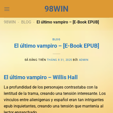
Chuyển
98WIN
đến
nội
dung
98WIN
-
BLOG
-
El último vampiro – [E-Book EPUB]
BLOG
El último vampiro – [E-Book EPUB]
ĐÃ ĐĂNG TRÊN
THÁNG 8 31, 2025
BỞI
ADMIN
El último vampiro – Willis Hall
La profundidad de los personajes contrastaba con la
lentitud de la trama, creando una tensión interesante. Los
vínculos entre alienígenas y español eran tan intrigantes
epub inquietantes, creando una tensión que mantenía al
lector enganchado.