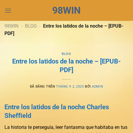
Chuyển
98WIN
đến
nội
dung
98WIN
-
BLOG
-
Entre los latidos de la noche – [EPUB-
PDF]
BLOG
Entre los latidos de la noche – [EPUB-
PDF]
ĐÃ ĐĂNG TRÊN
THÁNG 9 2, 2025
BỞI
ADMIN
Entre los latidos de la noche Charles
Sheffield
La historia te perseguía, leer fantasma que habitaba en tus