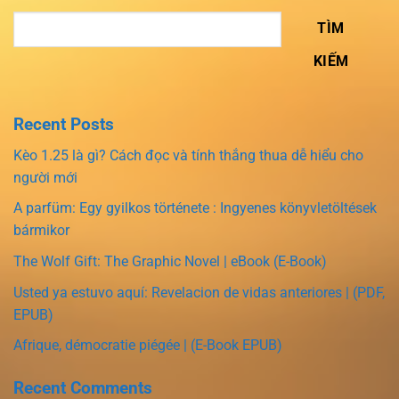
TÌM
KIẾM
Recent Posts
Kèo 1.25 là gì? Cách đọc và tính thắng thua dễ hiểu cho
người mới
A parfüm: Egy gyilkos története : Ingyenes könyvletöltések
bármikor
The Wolf Gift: The Graphic Novel | eBook (E-Book)
Usted ya estuvo aquí: Revelacion de vidas anteriores | (PDF,
EPUB)
Afrique, démocratie piégée | (E-Book EPUB)
Recent Comments