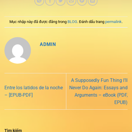
Mục nhập này đã được đăng trong
BLOG
. Đánh dấu trang
permalink
.
ADMIN
A Supposedly Fun Thing I’ll
Entre los latidos de la noche
Never Do Again: Essays and
– [EPUB-PDF]
Arguments – eBook (PDF,
EPUB)
Tìm kiếm