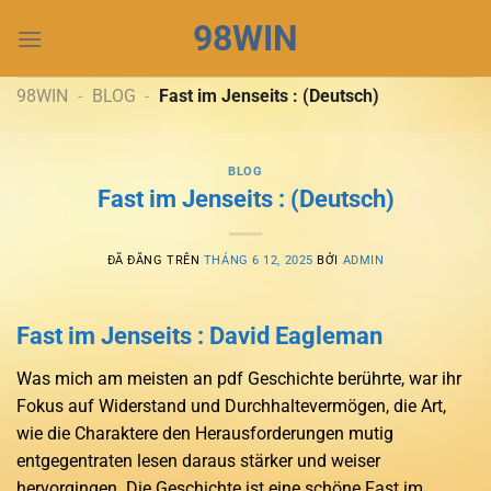
Chuyển
98WIN
đến
nội
dung
98WIN
-
BLOG
-
Fast im Jenseits : (Deutsch)
BLOG
Fast im Jenseits : (Deutsch)
ĐÃ ĐĂNG TRÊN
THÁNG 6 12, 2025
BỞI
ADMIN
Fast im Jenseits : David Eagleman
Was mich am meisten an pdf Geschichte berührte, war ihr
Fokus auf Widerstand und Durchhaltevermögen, die Art,
wie die Charaktere den Herausforderungen mutig
entgegentraten lesen daraus stärker und weiser
hervorgingen. Die Geschichte ist eine schöne Fast im