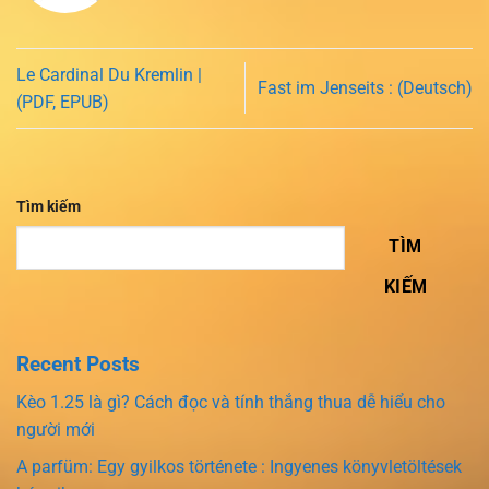
Le Cardinal Du Kremlin |
Fast im Jenseits : (Deutsch)
(PDF, EPUB)
Tìm kiếm
TÌM
KIẾM
Recent Posts
Kèo 1.25 là gì? Cách đọc và tính thắng thua dễ hiểu cho
người mới
A parfüm: Egy gyilkos története : Ingyenes könyvletöltések