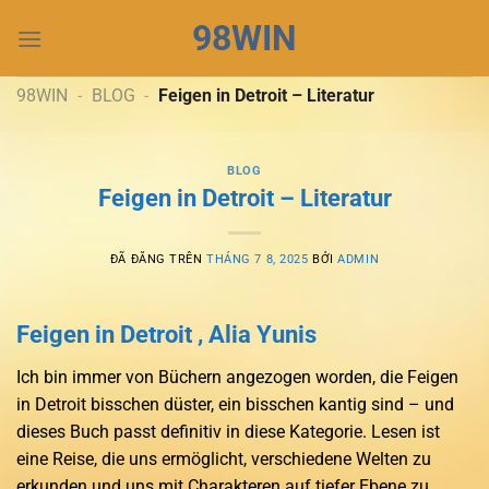
Chuyển
98WIN
đến
nội
dung
98WIN
-
BLOG
-
Feigen in Detroit – Literatur
BLOG
Feigen in Detroit – Literatur
ĐÃ ĐĂNG TRÊN
THÁNG 7 8, 2025
BỞI
ADMIN
Feigen in Detroit , Alia Yunis
Ich bin immer von Büchern angezogen worden, die Feigen
in Detroit bisschen düster, ein bisschen kantig sind – und
dieses Buch passt definitiv in diese Kategorie. Lesen ist
eine Reise, die uns ermöglicht, verschiedene Welten zu
erkunden und uns mit Charakteren auf tiefer Ebene zu