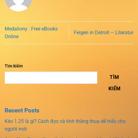
Medaliony : Free eBooks
Feigen in Detroit – Literatur
Online
Tìm kiếm
TÌM
KIẾM
Recent Posts
Kèo 1.25 là gì? Cách đọc và tính thắng thua dễ hiểu cho
người mới