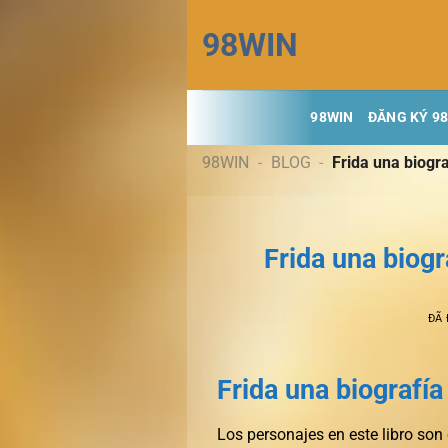
Chuyển
98WIN
đến
nội
dung
98WIN
ĐĂNG KÝ 9
98WIN
-
BLOG
-
Frida una biogra
Frida una biogr
ĐÃ
Frida una biografía
Los personajes en este libro son