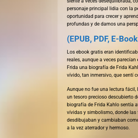
siente a veces desequilibrada, c
personaje principal lidia con la
oportunidad para crecer y aprende
profundas y de darnos una perspe
(EPUB, PDF, E-Book)
Los ebook gratis eran identifica
reales, aunque a veces parecían
Frida una biografía de Frida Kah
vívido, tan inmersivo, que sentí 
Aunque no fue una lectura fácil,
un tesoro precioso descubierto de
biografía de Frida Kahlo sentía a
vívidas y simbolismo, donde las f
desdibujaban y cambiaban como l
a la vez aterrador y hermoso.