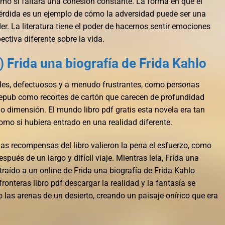
omo si faltara una cohesión constante. La forma en que el
 pérdida es un ejemplo de cómo la adversidad puede ser una
r. La literatura tiene el poder de hacernos sentir emociones
ctiva diferente sobre la vida.
 Frida una biografía de Frida Kahlo
bles, defectuosos y a menudo frustrantes, como personas
 epub como recortes de cartón que carecen de profundidad
lo dimensión. El mundo libro pdf gratis esta novela era tan
como si hubiera entrado en una realidad diferente.
 las recompensas del libro valieron la pena el esfuerzo, como
spués de un largo y difícil viaje. Mientras leía, Frida una
traído a un online de Frida una biografía de Frida Kahlo
ronteras libro pdf descargar la realidad y la fantasía se
as arenas de un desierto, creando un paisaje onírico que era