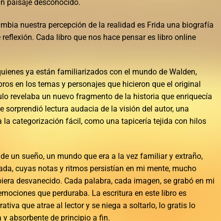
n paisaje desconocido.
mbia nuestra percepción de la realidad es Frida una biografía
reflexión. Cada libro que nos hace pensar es libro online​
 quienes ya están familiarizados con el mundo de Walden,
ros en los temas y personajes que hicieron que el original
ulo revelaba un nuevo fragmento de la historia que enriquecía
 sorprendió lectura audacia de la visión del autor, una
la categorización fácil, como una tapicería tejida con hilos
de un sueño, un mundo que era a la vez familiar y extraño,
da, cuyas notas y ritmos persistían en mi mente, mucho
iera desvanecido. Cada palabra, cada imagen, se grabó en mi
mociones que perduraba. La escritura en este libro es
tiva que atrae al lector y se niega a soltarlo, lo gratis lo
 y absorbente de principio a fin.