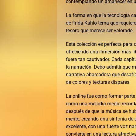
contemplando un amanecer en u
La forma en que la tecnología ca
de Frida Kahlo tema que requiere 
tesoro que merece ser valorado.
Esta colección es perfecta para
ofreciendo una inmersión más lib
fuera tan cautivador. Cada capít
la narración. Debo admitir que me
narrativa abarcadora que desafía 
de colores y texturas dispares.
La online fue como formar parte 
como una melodía medio recorda
después de que la música se hub
mente, creando una sinfonía de e
excelente, con una fuerte voz narra
convierte en una lectura atractiva