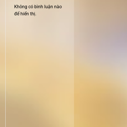
Không có bình luận nào
để hiển thị.