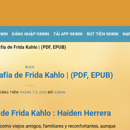
8WIN
ĐĂNG NHẬP 98WIN
TẢI APP 98WIN
RÚT TIỀN 98WIN
NẠP
fía de Frida Kahlo | (PDF, EPUB)
BLOG
afía de Frida Kahlo | (PDF, EPUB)
 ĐĂNG TRÊN
THÁNG 7 9, 2025
BỞI
ADMIN
 de Frida Kahlo : Haiden Herrera
 como viejos amigos, familiares y reconfortantes, aunque