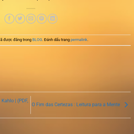
ã được đăng trong
BLOG
. Đánh dấu trang
permalink
.
 Kahlo | (PDF,
O Fim das Certezas : Leitura para a Mente