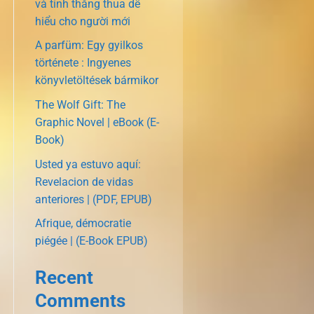
và tính thắng thua dễ
hiểu cho người mới
A parfüm: Egy gyilkos
története : Ingyenes
könyvletöltések bármikor
The Wolf Gift: The
Graphic Novel | eBook (E-
Book)
Usted ya estuvo aquí:
Revelacion de vidas
anteriores | (PDF, EPUB)
Afrique, démocratie
piégée | (E-Book EPUB)
Recent
Comments