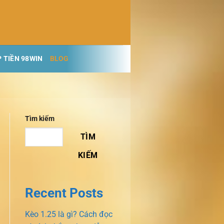
 TIỀN 98WIN
BLOG
Tìm kiếm
TÌM
KIẾM
Recent Posts
Kèo 1.25 là gì? Cách đọc