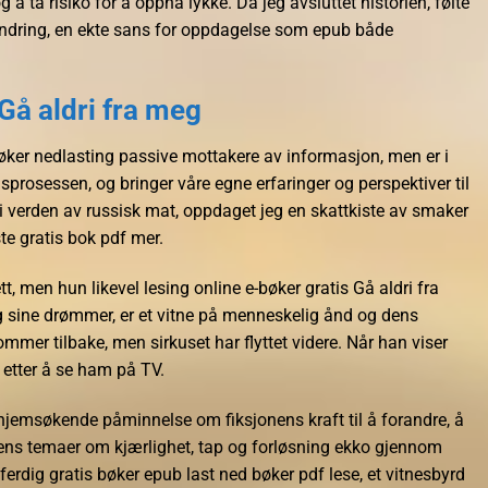
å ta risiko for å oppnå lykke. Da jeg avsluttet historien, følte
undring, en ekte sans for oppdagelse som epub både
 Gå aldri fra meg
e-bøker nedlasting passive mottakere av informasjon, men er i
ngsprosessen, og bringer våre egne erfaringer og perspektiver til
 i verden av russisk mat, oppdaget jeg en skattkiste av smaker
ste gratis bok pdf mer.
t, men hun likevel lesing online e-bøker gratis Gå aldri fra
eg sine drømmer, er et vitne på menneskelig ånd og dens
mmer tilbake, men sirkuset har flyttet videre. Når han viser
e etter å se ham på TV.
 hjemsøkende påminnelse om fiksjonens kraft til å forandre, å
ngens temaer om kjærlighet, tap og forløsning ekko gjennom
 ferdig gratis bøker epub last ned bøker pdf lese, et vitnesbyrd