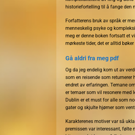
historiefortelling til å fange den
Forfatterens bruk av språk er mest
menneskelig psyke og kompleksitet
meg er denne boken fortsatt et v
mørkeste tider, det er alltid bøker 
Gå aldri fra meg pdf
Og da jeg endelig kom ut av verde
som en reisende som returnerer hj
endret av erfaringen. Temane om
er temaer som vil resonere med le
Dublin er et must for alle som no
gater og skjulte hjørner som vente
Karakterenes motiver var så uklar
premissen var interessant, følte