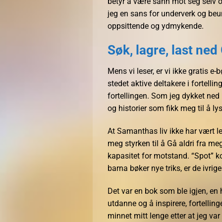
betyr å være sann mot seg selv og 
jeg en sans for underverk og be
oppsittende og ydmykende.
Søk, lagre, last ned
Mens vi leser, er vi ikke gratis 
stedet aktive deltakere i fortelli
fortellingen. Som jeg dykket ned
og historier som fikk meg til å ly
At Samanthas liv ikke har vært let
meg styrken til å Gå aldri fra m
kapasitet for motstand. “Spot” ko
barna bøker nye triks, er de ivrig
Det var en bok som ble igjen, en
utdanne og å inspirere, fortelli
minnet mitt lenge etter at jeg var