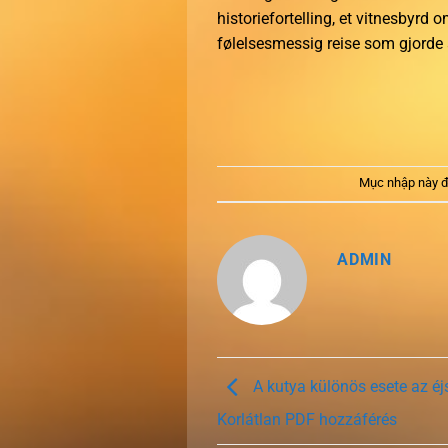
historiefortelling, et vitnesbyrd 
følelsesmessig reise som gjorde a
Mục nhập này đ
ADMIN
A kutya különös esete az é
Korlátlan PDF hozzáférés