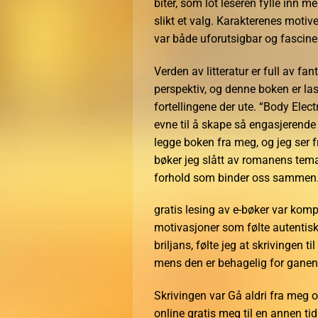
biter, som lot leseren fylle inn
slikt et valg. Karakterenes motiv
var både uforutsigbar og fascine
Verden av litteratur er full av f
perspektiv, og denne boken er las
fortellingene der ute. “Body Elect
evne til å skape så engasjerende
legge boken fra meg, og jeg ser fre
bøker jeg slått av romanens temat
forhold som binder oss sammen
gratis lesing av e-bøker var komp
motivasjoner som følte autentiske
briljans, følte jeg at skrivingen t
mens den er behagelig for ganen,
Skrivingen var Gå aldri fra meg 
online gratis meg til en annen ti