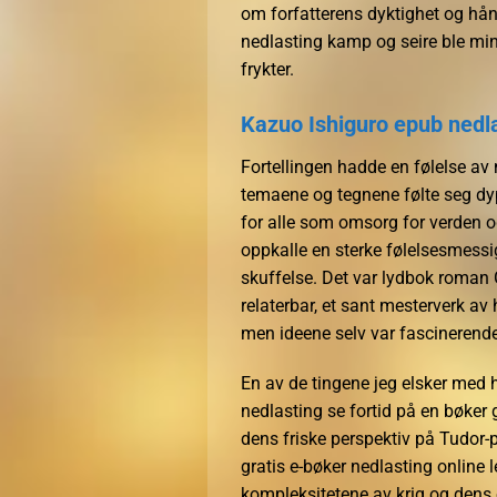
om forfatterens dyktighet og hånd
nedlasting kamp og seire ble min
frykter.
Kazuo Ishiguro epub nedla
Fortellingen hadde en følelse av
temaene og tegnene følte seg dypt
for alle som omsorg for verden og
oppkalle en sterke følelsesmessi
skuffelse. Det var lydbok roman G
relaterbar, et sant mesterverk av h
men ideene selv var fascinerende
En av de tingene jeg elsker med h
nedlasting se fortid på en bøker
dens friske perspektiv på Tudor-pe
gratis e-bøker nedlasting online
kompleksitetene av krig og dens 