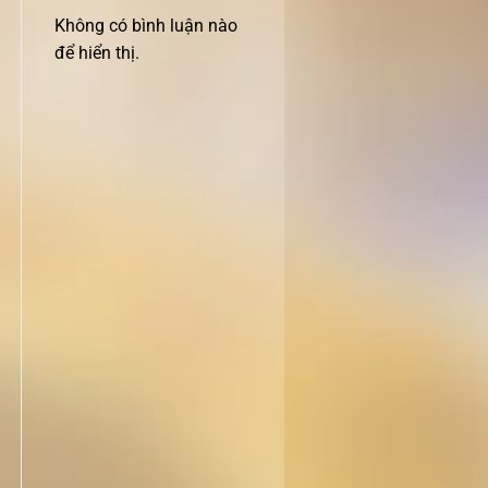
Không có bình luận nào
để hiển thị.