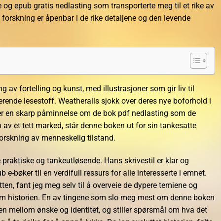
 og epub gratis nedlasting som transporterte meg til et rike av
 forskning er åpenbar i de rike detaljene og den levende
g av fortelling og kunst, med illustrasjoner som gir liv til
jerende lesestoff. Weatheralls sjokk over deres nye boforhold i
t er en skarp påminnelse om de bok pdf nedlasting som de
n av et tett marked, står denne boken ut for sin tankesatte
forskning av menneskelig tilstand.
praktiske og tankeutløsende. Hans skrivestil er klar og
 e-bøker til en verdifull ressurs for alle interesserte i emnet.
ten, fant jeg meg selv til å overveie de dypere temiene og
om historien. En av tingene som slo meg mest om denne boken
n mellom ønske og identitet, og stiller spørsmål om hva det