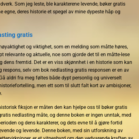
verk. Som jeg leste, ble karakterene levende, bøker gratis
e egne, deres historie et spegel av mine dypeste håp og
sting gratis
 nøyaktighet og viktighet, som en melding som måtte høres,
 relevante og aktuelle, noe som gjorde det til en måtte-lese
 dens fremtid. Det er en viss skjønnhet i en historie som kan
g respons, selv om bok nedlasting gratis responsen er en av
å aldri fra meg føltes både dypt personlig og universelt
istoriefortelling, men ett som til slutt falt kort av ambisjoner,
.
istorisk fiksjon er måten den kan hjelpe oss til bøker gratis
 gratis nedlasting måte, og denne boken er ingen unntak, med
rioden og dens karakterer, og dets evne til å gjøre fortid
 levende og levende. Denne boken, med sin utforskning av
ettervirkninger, er et vitnesbyrd om den vedvarende kraften av