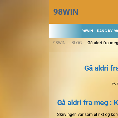
Chuyển
98WIN
đến
nội
dung
98WIN
ĐĂNG KÝ 9
98WIN
-
BLOG
-
Gå aldri fra meg
Gå aldri f
ĐÃ 
Gå aldri fra meg : 
Skrivingen var som et rikt og kom