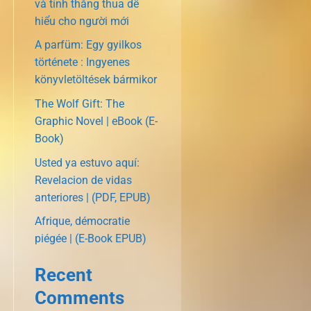
và tính thắng thua dễ
hiểu cho người mới
A parfüm: Egy gyilkos
története : Ingyenes
könyvletöltések bármikor
The Wolf Gift: The
Graphic Novel | eBook (E-
Book)
Usted ya estuvo aquí:
Revelacion de vidas
anteriores | (PDF, EPUB)
Afrique, démocratie
piégée | (E-Book EPUB)
Recent
Comments