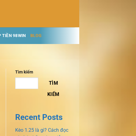
 TIỀN 98WIN
BLOG
Tìm kiếm
TÌM
KIẾM
Recent Posts
Kèo 1.25 là gì? Cách đọc