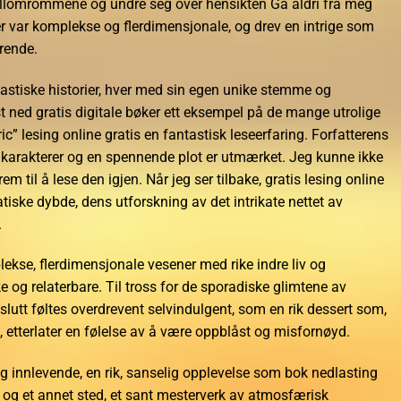
 mellomrommene og undre seg over hensikten Gå aldri fra meg
er var komplekse og flerdimensjonale, og drev en intrige som
rende.
antastiske historier, hver med sin egen unike stemme og
t ned gratis digitale bøker ett eksempel på de mange utrolige
ric” lesing online gratis en fantastisk leseerfaring. Forfatterens
 karakterer og en spennende plot er utmærket. Jeg kunne ikke
m til å lese den igjen. Når jeg ser tilbake, gratis lesing online
iske dybde, dens utforskning av det intrikate nettet av
.
lekse, flerdimensjonale vesener med rike indre liv og
 og relaterbare. Til tross for de sporadiske glimtene av
il slutt føltes overdrevent selvindulgent, som en rik dessert som,
 etterlater en følelse av å være oppblåst og misfornøyd.
og innlevende, en rik, sanselig opplevelse som bok nedlasting
d og et annet sted, et sant mesterverk av atmosfærisk