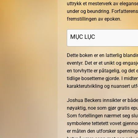
uttrykk et mesterverk av eleganse
under og beundring. Forfatterens
fremstillingen av epoken.
MỤC LỤC
Dette boken er en latterlig blandin
eventyr. Det er et unikt og engas
en torvhytte er påtagelig, og de
tidlige bosetterne gjorde. I midte
karakterutvikling og nuansert ut
Joshua Beckers innsikter er både 
nøyaktig, noe som gjør gratis epub
Som fortellingen nærmet seg slut
symbolene tettetett vovet gjenn
er måten den utforsker spenninge