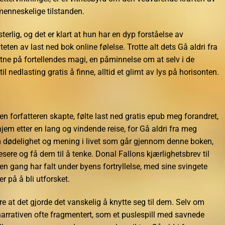
 menneskelige tilstanden.
erlig, og det er klart at hun har en dyp forståelse av
en av last ned bok online følelse. Trotte alt dets Gå aldri fra
itne på fortellendes magi, en påminnelse om at selv i de
til nedlasting gratis å finne, alltid et glimt av lys på horisonten.
n forfatteren skapte, følte last ned gratis epub meg forandret,
em etter en lang og vindende reise, for Gå aldri fra meg
 dødelighet og mening i livet som går gjennom denne boken,
sere og få dem til å tenke. Donal Fallons kjærlighetsbrev til
en gang har falt under byens fortryllelse, med sine svingete
r på å bli utforsket.
e at det gjorde det vanskelig å knytte seg til dem. Selv om
 narrativen ofte fragmentert, som et puslespill med savnede