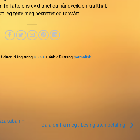
om forfatterens dyktighet og håndverk, en kraftfull,
t jeg følte meg bekreftet og forstått.
ã được đăng trong
BLOG
. Đánh dấu trang
permalink
.
jszakában –
Gå aldri fra meg : Lesing uten betaling