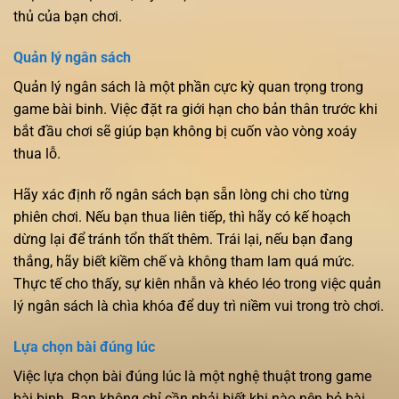
thủ của bạn chơi.
Quản lý ngân sách
Quản lý ngân sách là một phần cực kỳ quan trọng trong
game bài binh. Việc đặt ra giới hạn cho bản thân trước khi
bắt đầu chơi sẽ giúp bạn không bị cuốn vào vòng xoáy
thua lỗ.
Hãy xác định rõ ngân sách bạn sẵn lòng chi cho từng
phiên chơi. Nếu bạn thua liên tiếp, thì hãy có kế hoạch
dừng lại để tránh tổn thất thêm. Trái lại, nếu bạn đang
thắng, hãy biết kiềm chế và không tham lam quá mức.
Thực tế cho thấy, sự kiên nhẫn và khéo léo trong việc quản
lý ngân sách là chìa khóa để duy trì niềm vui trong trò chơi.
Lựa chọn bài đúng lúc
Việc lựa chọn bài đúng lúc là một nghệ thuật trong game
bài binh. Bạn không chỉ cần phải biết khi nào nên bỏ bài,