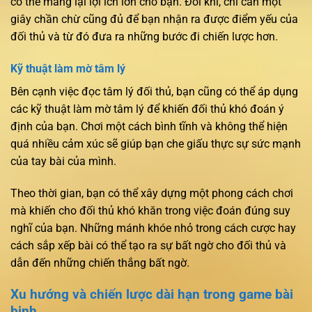
có thể mang lại lợi ích lớn cho bạn. Đôi khi, chỉ cần một
giây chần chừ cũng đủ để bạn nhận ra được điểm yếu của
đối thủ và từ đó đưa ra những bước đi chiến lược hơn.
Kỹ thuật làm mờ tâm lý
Bên cạnh việc đọc tâm lý đối thủ, bạn cũng có thể áp dụng
các kỹ thuật làm mờ tâm lý để khiến đối thủ khó đoán ý
định của bạn. Chơi một cách bình tĩnh và không thể hiện
quá nhiều cảm xúc sẽ giúp bạn che giấu thực sự sức mạnh
của tay bài của mình.
Theo thời gian, bạn có thể xây dựng một phong cách chơi
mà khiến cho đối thủ khó khăn trong việc đoán đúng suy
nghĩ của bạn. Những mánh khóe nhỏ trong cách cược hay
cách sắp xếp bài có thể tạo ra sự bất ngờ cho đối thủ và
dẫn đến những chiến thắng bất ngờ.
Xu hướng và chiến lược dài hạn trong game bài
binh