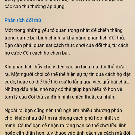
các cao thủ thường áp dụng.
Phân tích đối thủ
Một trong những yếu tố quan trọng nhất để chiến thắng
trong game bài binh chính là khả năng phân tích đối thủ.
Bạn cần phải quan sát cách thức chơi của đối thủ, từ cách
họ cược đến cách họ chọn bài.
Khi phân tích, hãy chú ý đến các tín hiệu mà đối thủ đưa
ra. Một người chơi có thể thể hiện sự tự tin qua cách họ đặt
cược, hoặc có thể thể hiện sự lo lắng qua việc giữ bài chặt.
Những dấu hiệu nhỏ này có thể giúp bạn hiểu rõ hơn về
tâm lý của đối thủ và định hình chiến thuật cá nhân.
Ngoài ra, bạn cũng nên thử nghiệm nhiều phương pháp
chơi khác nhau để tìm ra phong cách phù hợp nhất với
mình. Có thể bạn sẽ nhận ra rằng bạn có thể chơi liều lĩnh
hoặc cẩn thận hơn, tùy thuộc vào tính cách và cách mà đối