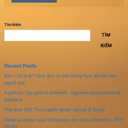
Tìm kiếm
TÌM
KIẾM
Recent Posts
Kèo 1.25 là gì? Cách đọc và tính thắng thua dễ hiểu cho
người mới
A parfüm: Egy gyilkos története : Ingyenes könyvletöltések
bármikor
The Wolf Gift: The Graphic Novel | eBook (E-Book)
Usted ya estuvo aquí: Revelacion de vidas anteriores | (PDF,
EPUB)