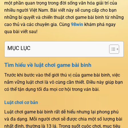
một phần quan trọng trong đời sống văn hóa giải trí của
nhiều người Việt Nam. Bài viết này sẽ cung cấp cho bạn
những bí quyết và chiến thuật chơi game bài binh từ những
cao thủ và các chuyên gia. Cùng
98win
khám phá ngay
qua bài viết sau!
MỤC LỤC
Tìm hiểu về luật chơi game bài binh
Trước khi bước vào thế giới thú vị của game bài binh, việc
nắm vững luật chơi là vô cùng cần thiết. Điều này giúp bạn
có thể tận dụng tối đa mọi cơ hội trong ván bài.
Luật chơi cơ bản
Luật chơi game bài binh rất dễ hiểu nhưng lại phong phú
và đa dạng. Mỗi người chơi sẽ được chia một số lượng bài
nhất định, thường là 13 lá. Trong suốt cuộc chơi, mục tiêu