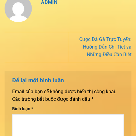
ADMIN
Cược Đá Gà Trực Tuyến:
Hướng Dẫn Chi Tiết và
Những Điều Cần Biết
Để lại một bình luận
Email của bạn sẽ không được hiển thị công khai.
Các trường bắt buộc được đánh dấu
*
Bình luận
*