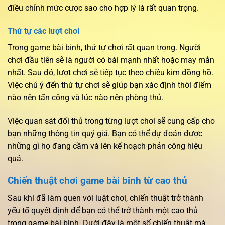
điều chỉnh mức cược sao cho hợp lý là rất quan trọng.
Thứ tự các lượt chơi
Trong game bài binh, thứ tự chơi rất quan trọng. Người
chơi đầu tiên sẽ là người có bài mạnh nhất hoặc may mắn
nhất. Sau đó, lượt chơi sẽ tiếp tục theo chiều kim đồng hồ.
Việc chú ý đến thứ tự chơi sẽ giúp bạn xác định thời điểm
nào nên tấn công và lúc nào nên phòng thủ.
Việc quan sát đối thủ trong từng lượt chơi sẽ cung cấp cho
bạn những thông tin quý giá. Bạn có thể dự đoán được
những gì họ đang cầm và lên kế hoạch phản công hiệu
quả.
Chiến thuật chơi game bài binh từ cao thủ
Sau khi đã làm quen với luật chơi, chiến thuật trở thành
yếu tố quyết định để bạn có thể trở thành một cao thủ
trong game bài binh. Dưới đây là một số chiến thuật mà