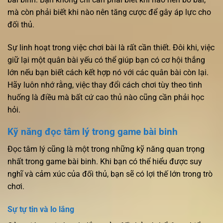
mà còn phải biết khi nào nên tăng cược để gây áp lực cho
đối thủ.
Sự linh hoạt trong việc chơi bài là rất cần thiết. Đôi khi, việc
giữ lại một quân bài yếu có thể giúp bạn có cơ hội thắng
lớn nếu bạn biết cách kết hợp nó với các quân bài còn lại.
Hãy luôn nhớ rằng, việc thay đổi cách chơi tùy theo tình
huống là điều mà bất cứ cao thủ nào cũng cần phải học
hỏi.
Kỹ năng đọc tâm lý trong game bài binh
Đọc tâm lý cũng là một trong những kỹ năng quan trọng
nhất trong game bài binh. Khi bạn có thể hiểu được suy
nghĩ và cảm xúc của đối thủ, bạn sẽ có lợi thế lớn trong trò
chơi.
Sự tự tin và lo lắng