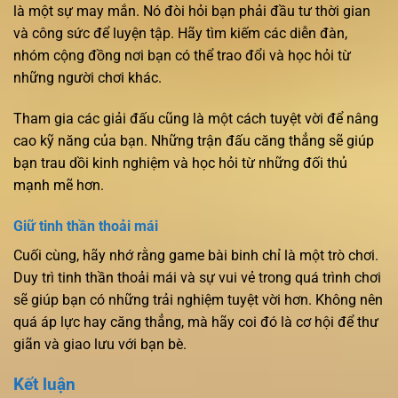
là một sự may mắn. Nó đòi hỏi bạn phải đầu tư thời gian
và công sức để luyện tập. Hãy tìm kiếm các diễn đàn,
nhóm cộng đồng nơi bạn có thể trao đổi và học hỏi từ
những người chơi khác.
Tham gia các giải đấu cũng là một cách tuyệt vời để nâng
cao kỹ năng của bạn. Những trận đấu căng thẳng sẽ giúp
bạn trau dồi kinh nghiệm và học hỏi từ những đối thủ
mạnh mẽ hơn.
Giữ tinh thần thoải mái
Cuối cùng, hãy nhớ rằng game bài binh chỉ là một trò chơi.
Duy trì tinh thần thoải mái và sự vui vẻ trong quá trình chơi
sẽ giúp bạn có những trải nghiệm tuyệt vời hơn. Không nên
quá áp lực hay căng thẳng, mà hãy coi đó là cơ hội để thư
giãn và giao lưu với bạn bè.
Kết luận