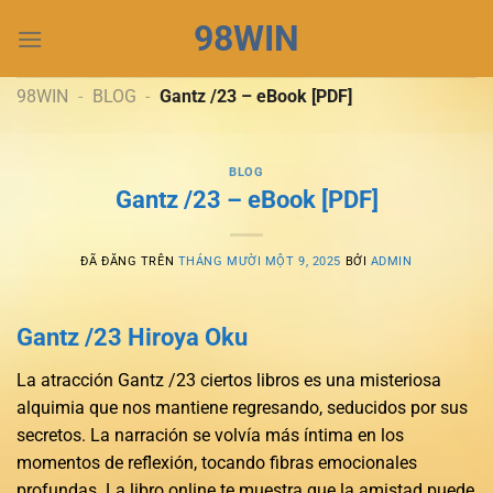
Chuyển
98WIN
đến
nội
dung
98WIN
-
BLOG
-
Gantz /23 – eBook [PDF]
BLOG
Gantz /23 – eBook [PDF]
ĐÃ ĐĂNG TRÊN
THÁNG MƯỜI MỘT 9, 2025
BỞI
ADMIN
Gantz /23 Hiroya Oku
La atracción Gantz /23 ciertos libros es una misteriosa
alquimia que nos mantiene regresando, seducidos por sus
secretos. La narración se volvía más íntima en los
momentos de reflexión, tocando fibras emocionales
profundas. La libro online​ te muestra que la amistad puede