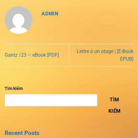
ADMIN
Lettre à un otage | [E-Book
Gantz /23 – eBook [PDF]
EPUB]
Tìm kiếm
TÌM
KIẾM
Recent Posts