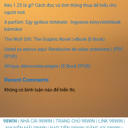
Kèo 1.25 là gì? Cách đọc và tính thắng thua dễ hiểu cho
người mới
A parfüm: Egy gyilkos története : Ingyenes könyvletöltések
bármikor
The Wolf Gift: The Graphic Novel | eBook (E-Book)
Usted ya estuvo aquí: Revelacion de vidas anteriores | (PDF,
EPUB)
Afrique, démocratie piégée | (E-Book EPUB)
Recent Comments
Không có bình luận nào để hiển thị.
98WIN
| NHÀ CÁI 98WIN | TRANG CHỦ 98WIN | LINK 98WIN |