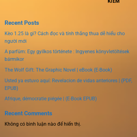
KIẾM
Recent Posts
Kèo 1.25 là gì? Cách đọc và tính thắng thua dễ hiểu cho
người mới
A parfüm: Egy gyilkos története : Ingyenes könyvletöltések
bármikor
The Wolf Gift: The Graphic Novel | eBook (E-Book)
Usted ya estuvo aquí: Revelacion de vidas anteriores | (PDF,
EPUB)
Afrique, démocratie piégée | (E-Book EPUB)
Recent Comments
Không có bình luận nào để hiển thị.