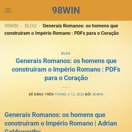
Chuyển
98WIN
đến
nội
dung
98WIN
-
BLOG
-
Generais Romanos: os homens que
construíram o Império Romano : PDFs para o Coração
BLOG
Generais Romanos: os homens que
construíram o Império Romano : PDFs
para o Coração
ĐÃ ĐĂNG TRÊN
THÁNG 6 12, 2025
BỞI
ADMIN
Generais Romanos: os homens que
construíram o Império Romano | Adrian
Goldsworthy