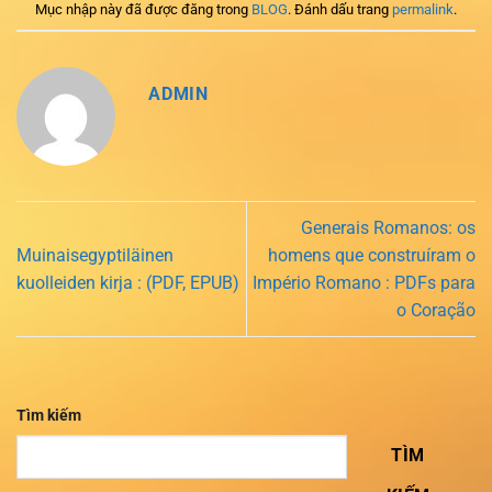
Mục nhập này đã được đăng trong
BLOG
. Đánh dấu trang
permalink
.
ADMIN
Generais Romanos: os
Muinaisegyptiläinen
homens que construíram o
kuolleiden kirja : (PDF, EPUB)
Império Romano : PDFs para
o Coração
Tìm kiếm
TÌM