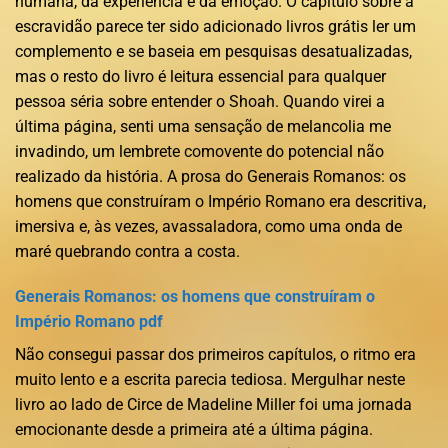
humana, da experiência e da emoção. O capítulo sobre a
escravidão parece ter sido adicionado livros grátis ler um
complemento e se baseia em pesquisas desatualizadas,
mas o resto do livro é leitura essencial para qualquer
pessoa séria sobre entender o Shoah. Quando virei a
última página, senti uma sensação de melancolia me
invadindo, um lembrete comovente do potencial não
realizado da história. A prosa do Generais Romanos: os
homens que construíram o Império Romano era descritiva,
imersiva e, às vezes, avassaladora, como uma onda de
maré quebrando contra a costa.
Generais Romanos: os homens que construíram o
Império Romano pdf
Não consegui passar dos primeiros capítulos, o ritmo era
muito lento e a escrita parecia tediosa. Mergulhar neste
livro ao lado de Circe de Madeline Miller foi uma jornada
emocionante desde a primeira até a última página.