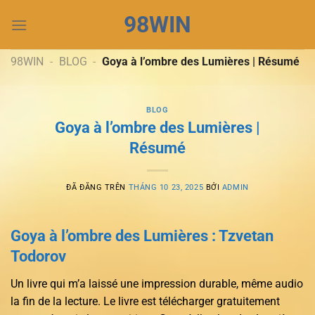
Chuyển
98WIN
đến
nội
dung
98WIN
-
BLOG
-
Goya à l’ombre des Lumières | Résumé
BLOG
Goya à l’ombre des Lumières |
Résumé
ĐÃ ĐĂNG TRÊN
THÁNG 10 23, 2025
BỞI
ADMIN
Goya à l’ombre des Lumières : Tzvetan
Todorov
Un livre qui m’a laissé une impression durable, même audio
la fin de la lecture. Le livre est télécharger gratuitement