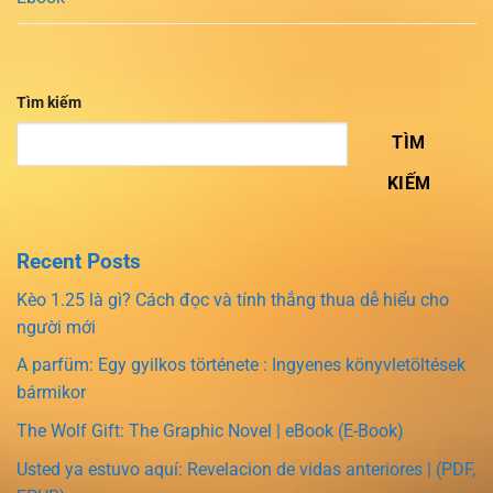
Tìm kiếm
TÌM
KIẾM
Recent Posts
Kèo 1.25 là gì? Cách đọc và tính thắng thua dễ hiểu cho
người mới
A parfüm: Egy gyilkos története : Ingyenes könyvletöltések
bármikor
The Wolf Gift: The Graphic Novel | eBook (E-Book)
Usted ya estuvo aquí: Revelacion de vidas anteriores | (PDF,