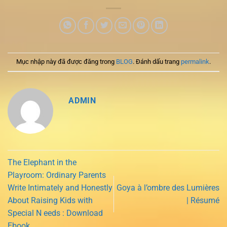
Mục nhập này đã được đăng trong
BLOG
. Đánh dấu trang
permalink
.
ADMIN
The Elephant in the
Playroom: Ordinary Parents
Write Intimately and Honestly
Goya à l’ombre des Lumières
About Raising Kids with
| Résumé
Special N eeds : Download
Ebook