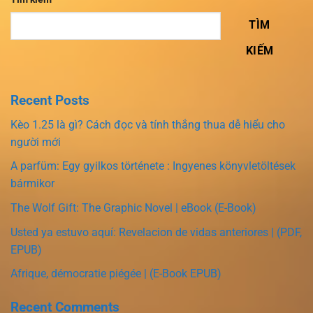
TÌM
KIẾM
Recent Posts
Kèo 1.25 là gì? Cách đọc và tính thắng thua dễ hiểu cho
người mới
A parfüm: Egy gyilkos története : Ingyenes könyvletöltések
bármikor
The Wolf Gift: The Graphic Novel | eBook (E-Book)
Usted ya estuvo aquí: Revelacion de vidas anteriores | (PDF,
EPUB)
Afrique, démocratie piégée | (E-Book EPUB)
Recent Comments