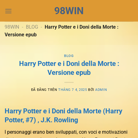
Chuyển
98WIN
đến
nội
dung
98WIN
-
BLOG
-
Harry Potter e i Doni della Morte :
Versione epub
BLOG
Harry Potter e i Doni della Morte :
Versione epub
ĐÃ ĐĂNG TRÊN
THÁNG 7 4, 2025
BỞI
ADMIN
Harry Potter e i Doni della Morte (Harry
Potter, #7) , J.K. Rowling
I personaggi erano ben sviluppati, con voci e motivazioni