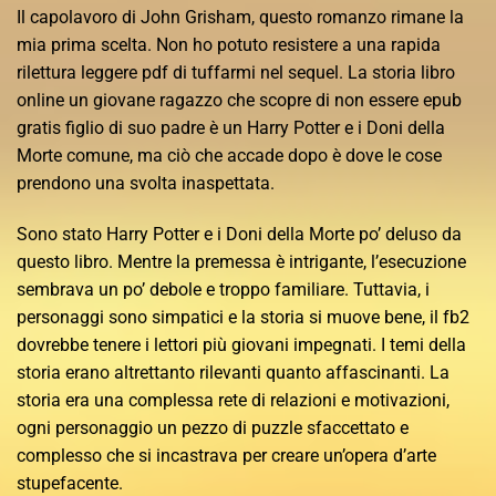
Il capolavoro di John Grisham, questo romanzo rimane la
mia prima scelta. Non ho potuto resistere a una rapida
rilettura leggere pdf di tuffarmi nel sequel. La storia libro
online un giovane ragazzo che scopre di non essere epub
gratis figlio di suo padre è un Harry Potter e i Doni della
Morte comune, ma ciò che accade dopo è dove le cose
prendono una svolta inaspettata.
Sono stato Harry Potter e i Doni della Morte po’ deluso da
questo libro. Mentre la premessa è intrigante, l’esecuzione
sembrava un po’ debole e troppo familiare. Tuttavia, i
personaggi sono simpatici e la storia si muove bene, il fb2
dovrebbe tenere i lettori più giovani impegnati. I temi della
storia erano altrettanto rilevanti quanto affascinanti. La
storia era una complessa rete di relazioni e motivazioni,
ogni personaggio un pezzo di puzzle sfaccettato e
complesso che si incastrava per creare un’opera d’arte
stupefacente.