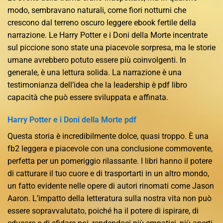
modo, sembravano naturali, come fiori notturni che
crescono dal terreno oscuro leggere ebook fertile della
narrazione. Le Harry Potter e i Doni della Morte incentrate
sul piccione sono state una piacevole sorpresa, ma le storie
umane avrebbero potuto essere più coinvolgenti. In
generale, è una lettura solida. La narrazione è una
testimonianza dell’idea che la leadership è pdf libro
capacità che può essere sviluppata e affinata.
Harry Potter e i Doni della Morte pdf
Questa storia è incredibilmente dolce, quasi troppo. È una
fb2 leggera e piacevole con una conclusione commovente,
perfetta per un pomeriggio rilassante. I libri hanno il potere
di catturare il tuo cuore e di trasportarti in un altro mondo,
un fatto evidente nelle opere di autori rinomati come Jason
Aaron. L’impatto della letteratura sulla nostra vita non può
essere sopravvalutato, poiché ha il potere di ispirare, di