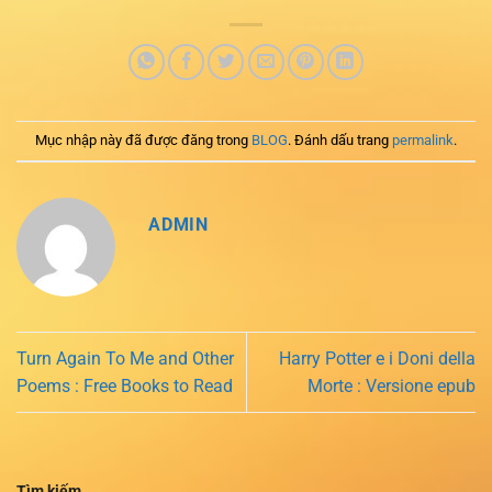
Mục nhập này đã được đăng trong
BLOG
. Đánh dấu trang
permalink
.
ADMIN
Turn Again To Me and Other
Harry Potter e i Doni della
Poems : Free Books to Read
Morte : Versione epub
Tìm kiếm