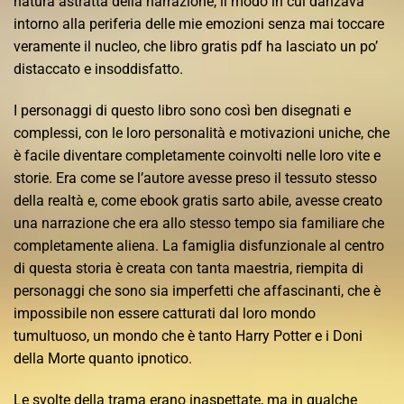
natura astratta della narrazione, il modo in cui danzava
intorno alla periferia delle mie emozioni senza mai toccare
veramente il nucleo, che libro gratis pdf ha lasciato un po’
distaccato e insoddisfatto.
I personaggi di questo libro sono così ben disegnati e
complessi, con le loro personalità e motivazioni uniche, che
è facile diventare completamente coinvolti nelle loro vite e
storie. Era come se l’autore avesse preso il tessuto stesso
della realtà e, come ebook gratis sarto abile, avesse creato
una narrazione che era allo stesso tempo sia familiare che
completamente aliena. La famiglia disfunzionale al centro
di questa storia è creata con tanta maestria, riempita di
personaggi che sono sia imperfetti che affascinanti, che è
impossibile non essere catturati dal loro mondo
tumultuoso, un mondo che è tanto Harry Potter e i Doni
della Morte quanto ipnotico.
Le svolte della trama erano inaspettate, ma in qualche