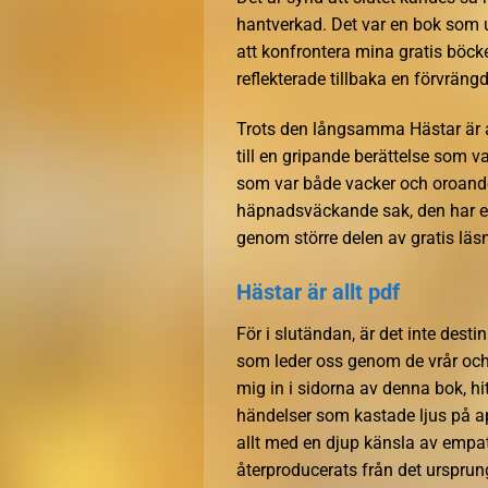
hantverkad. Det var en bok som
att konfrontera mina gratis böc
reflekterade tillbaka en förvrängd
Trots den långsamma Hästar är a
till en gripande berättelse som 
som var både vacker och oroande.
häpnadsväckande sak, den har epu
genom större delen av gratis läsn
Hästar är allt pdf
För i slutändan, är det inte dest
som leder oss genom de vrår och 
mig in i sidorna av denna bok, hi
händelser som kastade ljus på a
allt med en djup känsla av empa
återproducerats från det ursprungl