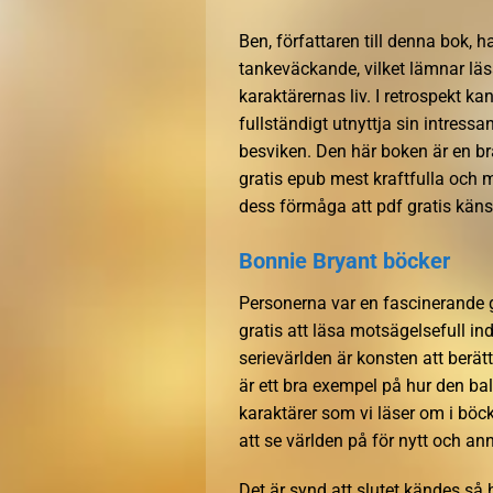
Ben, författaren till denna bok,
tankeväckande, vilket lämnar läs
karaktärernas liv. I retrospekt k
fullständigt utnyttja sin intres
besviken. Den här boken är en br
gratis epub mest kraftfulla och m
dess förmåga att pdf gratis kän
Bonnie Bryant böcker
Personerna var en fascinerande g
gratis att läsa motsägelsefull in
serievärlden är konsten att berät
är ett bra exempel på hur den ba
karaktärer som vi läser om i böc
att se världen på för nytt och a
Det är synd att slutet kändes så 