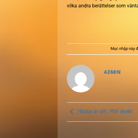
vilka andra berättelser som vänta
Mục nhập này đ
ADMIN
Hästar är allt : PDF direkt