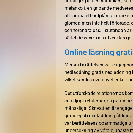
omslaget på den här boken, kunde
melankoli, en gripande medveten
att lämna ett outplånligt märke p
glömda men inte helt förlorade,
och förändra oss. I slutändan ä
sättet de växer och utvecklas ge
Online läsning grati
Medan berättelsen var engagerand
nedladdning gratis nedladdning b
vilket kändes överdrivet enkelt o
Det utforskade relationernas kom
och djupt relaterbar, en påminne
mänskliga. Skrivstilen är engagera
gratis epub nedladdning åldrar a
var berättelsens obarmhärtiga u
undersökning av våra djupaste r