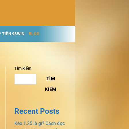
 TIỀN 98WIN
BLOG
Tìm kiếm
TÌM
KIẾM
Recent Posts
Kèo 1.25 là gì? Cách đọc