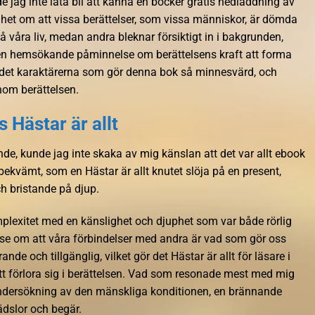
 jag inte låta bli att känna en böcker gratis nedladdning av
het om att vissa berättelser, som vissa människor, är dömda
å våra liv, medan andra bleknar försiktigt in i bakgrunden,
 en hemsökande påminnelse om berättelsens kraft att forma
r det karaktärerna som gör denna bok så minnesvärd, och
nom berättelsen.
s Hästar är allt
e, kunde jag inte skaka av mig känslan att det var allt ebook
ekvämt, som en Hästar är allt knutet slöja på en present,
ch bristande på djup.
plexitet med en känslighet och djuphet som var både rörlig
lse om att våra förbindelser med andra är vad som gör oss
nde och tillgänglig, vilket gör det Hästar är allt för läsare i
tt förlora sig i berättelsen. Vad som resonade mest med mig
ndersökning av den mänskliga konditionen, en brännande
ädslor och begär.