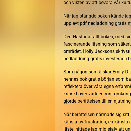
och vikten av att bevara vår kultu
När jag stängde boken kände jag 
upplevt pdf nedladdning gratis ny
Den Hästar är allt boken, med si
fascinerande läsning som säkert
området. Holly Jacksons skrivstil
nedladdning gratis investerad i 
Som någon som älskar Emily Dicki
hennes bok gratis början som barn
reflektera över våra egna erfaren
kritiskt över världen runt omkring
gjorde berättelsen till en njutning
När berättelsen närmade sig sitt s
känsla av frustration, en känsla a
läste, hittade jag mig själv att 