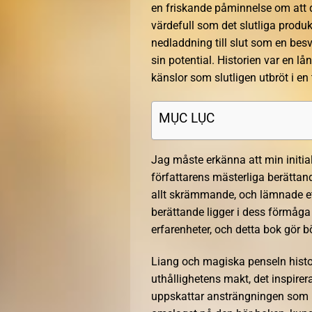
en friskande påminnelse om att d
värdefull som det slutliga prod
nedladdning till slut som en besv
sin potential. Historien var en
känslor som slutligen utbröt i en 
MỤC LỤC
Jag måste erkänna att min initia
författarens mästerliga berättan
allt skrämmande, och lämnade ett
berättande ligger i dess förmåg
erfarenheter, och detta bok gör b
Liang och magiska penseln histor
uthållighetens makt, det inspirer
uppskattar ansträngningen som l