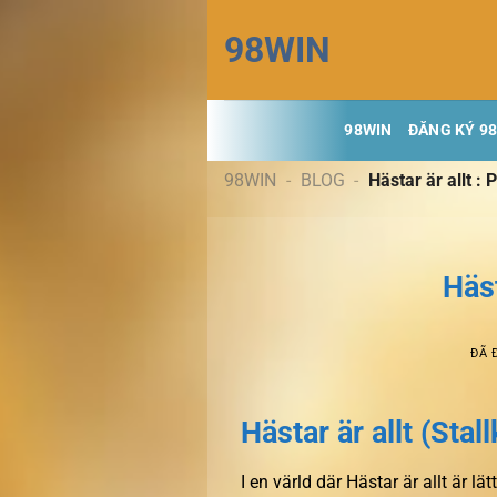
Chuyển
98WIN
đến
nội
dung
98WIN
ĐĂNG KÝ 9
98WIN
-
BLOG
-
Hästar är allt : 
Häst
ĐÃ 
Hästar är allt (Sta
I en värld där Hästar är allt är lä