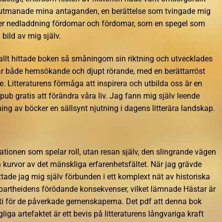
 utmanade mina antaganden, en berättelse som tvingade mig
ker nedladdning fördomar och fördomar, som en spegel som
 bild av mig själv.
llt hittade boken så småningom sin riktning och utvecklades
var både hemsökande och djupt rörande, med en berättarröst
 Litteraturens förmåga att inspirera och utbilda oss är en
b gratis att förändra våra liv. Jag fann mig själv leende
ing av böcker en sällsynt njutning i dagens litterära landskap.
inationen som spelar roll, utan resan själv, den slingrande vägen
kurvor av det mänskliga erfarenhetsfältet. När jag grävde
ttade jag mig själv förbunden i ett komplext nät av historiska
partheidens förödande konsekvenser, vilket lämnade Hästar är
ti för de påverkade gemenskaperna. Det pdf att denna bok
iga artefaktet är ett bevis på litteraturens långvariga kraft