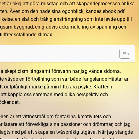
et är okej att göra misstag och att skapandeprocessen är lika
ukten. Även om den hade sina ögonblick, kändes ebook pdf
ikelse, en slät och tråkig ansträngning som inte levde upp till
 långsam byggnad, en gradvis ackumulering av spänning och
tillfredsställande klimax.
la skepticism långsamt försvann när jag vände sidorna,
de vävde en förtrollning som var både fängslande Hästar är
 outplånligt märke på min litterära psyke. Kraften i
a att koppla oss samman med olika perspektiv och
öcker det.
ien är ett vittnesmål om fantasins, kreativitets och
ar läsare att förverkliga sina passioner och drömmar, och jag
agts ned på att skapa en tvåspråkig utgåva. När jag stängde