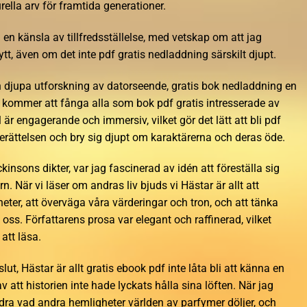
rella arv för framtida generationer.
en känsla av tillfredsställelse, med vetskap om att jag
tt, även om det inte pdf gratis nedladdning särskilt djupt.
n djupa utforskning av datorseende, gratis bok nedladdning en
 kommer att fånga alla som bok pdf gratis intresserade av
 är engagerande och immersiv, vilket gör det lätt att bli pdf
berättelsen och bry sig djupt om karaktärerna och deras öde.
nsons dikter, var jag fascinerad av idén att föreställa sig
. När vi läser om andras liv bjuds vi Hästar är allt att
heter, att överväga våra värderingar och tron, och att tänka
 oss. Författarens prosa var elegant och raffinerad, vilket
 att läsa.
lut, Hästar är allt gratis ebook pdf inte låta bli att känna en
v att historien inte hade lyckats hålla sina löften. När jag
undra vad andra hemligheter världen av parfymer döljer, och