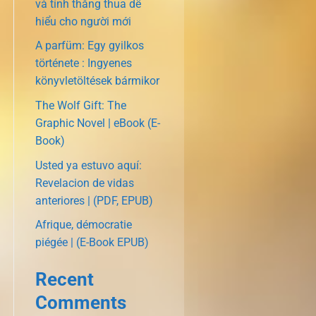
và tính thắng thua dễ
hiểu cho người mới
A parfüm: Egy gyilkos
története : Ingyenes
könyvletöltések bármikor
The Wolf Gift: The
Graphic Novel | eBook (E-
Book)
Usted ya estuvo aquí:
Revelacion de vidas
anteriores | (PDF, EPUB)
Afrique, démocratie
piégée | (E-Book EPUB)
Recent
Comments