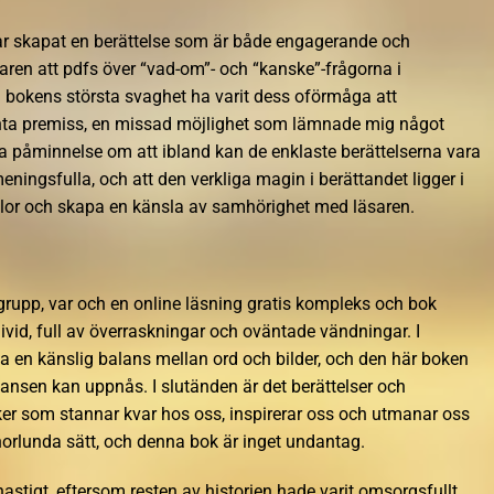
 har skapat en berättelse som är både engagerande och
aren att pdfs över “vad-om”- och “kanske”-frågorna i
an bokens största svaghet ha varit dess oförmåga att
santa premiss, en missad möjlighet som lämnade mig något
a påminnelse om att ibland kan de enklaste berättelserna vara
eningsfulla, och att den verkliga magin i berättandet ligger i
slor och skapa en känsla av samhörighet med läsaren.
rupp, var och en online läsning gratis kompleks och bok
divid, full av överraskningar och oväntade vändningar. I
ta en känslig balans mellan ord och bilder, och den här boken
lansen kan uppnås. I slutänden är det berättelser och
ker som stannar kvar hos oss, inspirerar oss och utmanar oss
nnorlunda sätt, och denna bok är inget undantag.
hastigt, eftersom resten av historien hade varit omsorgsfullt