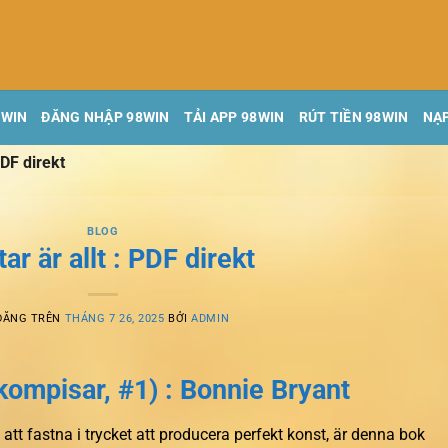
8WIN
ĐĂNG NHẬP 98WIN
TẢI APP 98WIN
RÚT TIỀN 98WIN
NẠP
PDF direkt
BLOG
ar är allt : PDF direkt
ĐĂNG TRÊN
THÁNG 7 26, 2025
BỞI
ADMIN
llkompisar, #1) : Bonnie Bryant
tt att fastna i trycket att producera perfekt konst, är denna bok