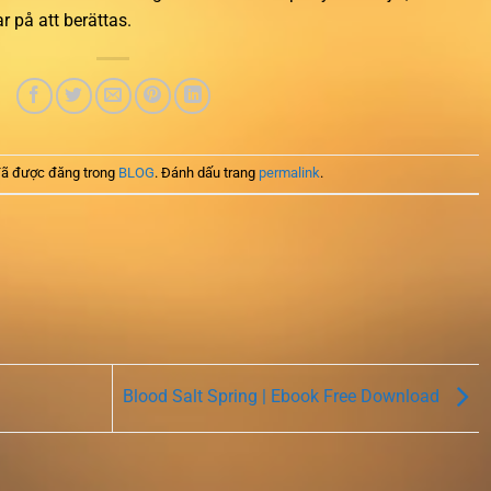
r på att berättas.
ã được đăng trong
BLOG
. Đánh dấu trang
permalink
.
Blood Salt Spring | Ebook Free Download