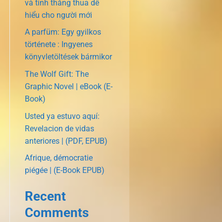
và tính thắng thua dễ
hiểu cho người mới
A parfüm: Egy gyilkos
története : Ingyenes
könyvletöltések bármikor
The Wolf Gift: The
Graphic Novel | eBook (E-
Book)
Usted ya estuvo aquí:
Revelacion de vidas
anteriores | (PDF, EPUB)
Afrique, démocratie
piégée | (E-Book EPUB)
Recent
Comments