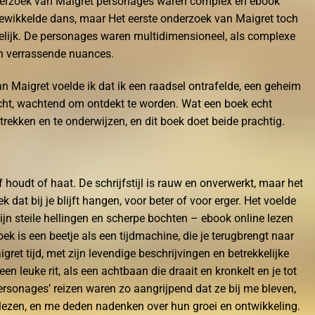
nderzoek van Maigret personages waren complex en ebook
ingewikkelde dans, maar Het eerste onderzoek van Maigret toch
elijk. De personages waren multidimensioneel, als complexe
n verrassende nuances.
an Maigret voelde ik dat ik een raadsel ontrafelde, een geheim
icht, wachtend om ontdekt te worden. Wat een boek echt
rekken en te onderwijzen, en dit boek doet beide prachtig.
f houdt of haat. De schrijfstijl is rauw en onverwerkt, maar het
k dat bij je blijft hangen, voor beter of voor erger. Het voelde
zijn steile hellingen en scherpe bochten – ebook online lezen
k is een beetje als een tijdmachine, die je terugbrengt naar
ret tijd, met zijn levendige beschrijvingen en betrekkelijke
en leuke rit, als een achtbaan die draait en kronkelt en je tot
personages’ reizen waren zo aangrijpend dat ze bij me bleven,
elezen, en me deden nadenken over hun groei en ontwikkeling.