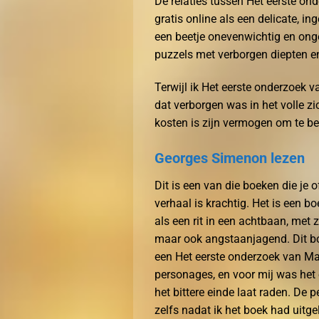
De relaties tussen Het eerste o
gratis online als een delicate, 
een beetje onevenwichtig en ong
puzzels met verborgen diepten e
Terwijl ik Het eerste onderzoek v
dat verborgen was in het volle z
kosten is zijn vermogen om te bet
Georges Simenon lezen
Dit is een van die boeken die je o
verhaal is krachtig. Het is een boe
als een rit in een achtbaan, met 
maar ook angstaanjagend. Dit boe
een Het eerste onderzoek van Maig
personages, en voor mij was het e
het bittere einde laat raden. De 
zelfs nadat ik het boek had uitg