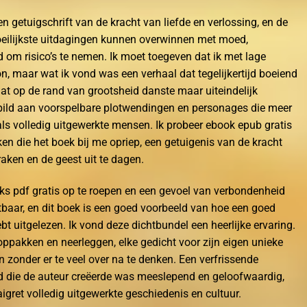
en getuigschrift van de kracht van liefde en verlossing, en de
eilijkste uitdagingen kunnen overwinnen met moed,
 om risico’s te nemen. Ik moet toegeven dat ik met lage
, maar wat ik vond was een verhaal dat tegelijkertijd boeiend
dat op de rand van grootsheid danste maar uiteindelijk
rspild aan voorspelbare plotwendingen en personages die meer
ls volledig uitgewerkte mensen. Ik probeer ebook epub gratis
en die het boek bij me opriep, een getuigenis van de kracht
aken en de geest uit te dagen.
ks pdf gratis op te roepen en een gevoel van verbondenheid
stbaar, en dit boek is een goed voorbeeld van hoe een goed
 hebt uitgelezen. Ik vond deze dichtbundel een heerlijke ervaring.
 oppakken en neerleggen, elke gedicht voor zijn eigen unieke
zonder er te veel over na te denken. Een verfrissende
d die de auteur creëerde was meeslepend en geloofwaardig,
gret volledig uitgewerkte geschiedenis en cultuur.