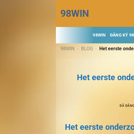
Chuyển
98WIN
đến
nội
dung
98WIN
ĐĂNG KÝ 9
98WIN
-
BLOG
-
Het eerste onder
Het eerste ond
ĐÃ ĐĂN
Het eerste onderz