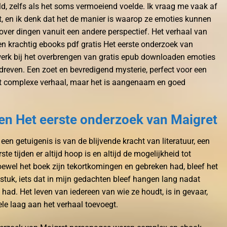
ld, zelfs als het soms vermoeiend voelde. Ik vraag me vaak af
, en ik denk dat het de manier is waarop ze emoties kunnen
ver dingen vanuit een andere perspectief. Het verhaal van
en krachtig ebooks pdf gratis Het eerste onderzoek van
werk bij het overbrengen van gratis epub downloaden emoties
andreven. Een zoet en bevredigend mysterie, perfect voor een
est complexe verhaal, maar het is aangenaam en goed
en Het eerste onderzoek van Maigret
k een getuigenis is van de blijvende kracht van literatuur, een
ste tijden er altijd hoop is en altijd de mogelijkheid tot
ewel het boek zijn tekortkomingen en gebreken had, bleef het
sstuk, iets dat in mijn gedachten bleef hangen lang nadat
had. Het leven van iedereen van wie ze houdt, is in gevaar,
le laag aan het verhaal toevoegt.