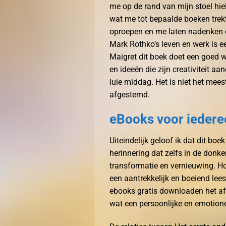
me op de rand van mijn stoel hie
wat me tot bepaalde boeken trekt
oproepen en me laten nadenken o
Mark Rothko’s leven en werk is e
Maigret dit boek doet een goed 
en ideeën die zijn creativiteit a
luie middag. Het is niet het me
afgestemd.
eBooks voor iedere
Uiteindelijk geloof ik dat dit boe
herinnering dat zelfs in de donker
transformatie en vernieuwing. Ho
een aantrekkelijk en boeiend lee
ebooks gratis downloaden het af 
wat een persoonlijke en emotione