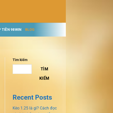
 TIỀN 98WIN
BLOG
Tìm kiếm
TÌM
KIẾM
Recent Posts
Kèo 1.25 là gì? Cách đọc