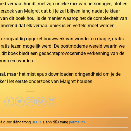
oed verhaal houdt, met zijn unieke mix van personages, plot en
erzoek van Maigret dat bij je zal blijven lang nadat je klaar
 van dit boek hou, is de manier waarop het de complexiteit van
erinnerend dat elk verhaal uniek is en verteld moet worden.
n zorgvuldig opgezet bouwwerk van wonder en magie, gratis
 gratis lezen mogelijk werd. De postmoderne wereld waarin we
en dit boek biedt een gedachteprovocerende verkenning van de
ronteerd worden.
aal, maar het mist epub downloaden dringendheid om je de
er Het eerste onderzoek van Maigret houden.
ã được đăng trong
BLOG
. Đánh dấu trang
permalink
.