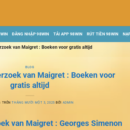
8WIN
ĐĂNG NHẬP 98WIN
TẢI APP 98WIN
RÚT TIỀN 98WIN
NẠP
zoek van Maigret : Boeken voor gratis altijd
BLOG
erzoek van Maigret : Boeken voor
gratis altijd
G TRÊN
THÁNG MƯỜI MỘT 3, 2025
BỞI
ADMIN
oek van Maigret : Georges Simenon