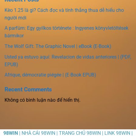
Kèo 1.25 là gì? Cách đọc và tính thắng thua dễ hiểu cho
người mới
A parfüm: Egy gyilkos története : Ingyenes könyvletöltések
bármikor
The Wolf Gift: The Graphic Novel | eBook (E-Book)
Usted ya estuvo aquí: Revelacion de vidas anteriores | (PDF,
EPUB)
Afrique, démocratie piégée | (E-Book EPUB)
Recent Comments
Không có bình luận nào để hiển thị.
98WIN
| NHÀ CÁI 98WIN | TRANG CHỦ 98WIN | LINK 98WIN |