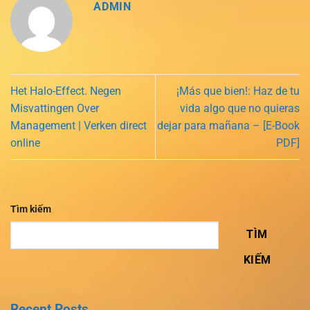
ADMIN
Het Halo-Effect. Negen
¡Más que bien!: Haz de tu
Misvattingen Over
vida algo que no quieras
Management | Verken direct
dejar para mañana – [E-Book
online
PDF]
Tìm kiếm
TÌM
KIẾM
Recent Posts