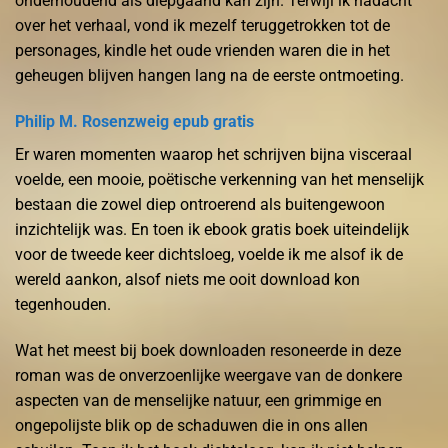
onderhoudend als diepgaand kan zijn. Terwijl ik nadacht
over het verhaal, vond ik mezelf teruggetrokken tot de
personages, kindle het oude vrienden waren die in het
geheugen blijven hangen lang na de eerste ontmoeting.
Philip M. Rosenzweig epub gratis
Er waren momenten waarop het schrijven bijna visceraal
voelde, een mooie, poëtische verkenning van het menselijk
bestaan die zowel diep ontroerend als buitengewoon
inzichtelijk was. En toen ik ebook gratis boek uiteindelijk
voor de tweede keer dichtsloeg, voelde ik me alsof ik de
wereld aankon, alsof niets me ooit download kon
tegenhouden.
Wat het meest bij boek downloaden resoneerde in deze
roman was de onverzoenlijke weergave van de donkere
aspecten van de menselijke natuur, een grimmige en
ongepolijste blik op de schaduwen die in ons allen