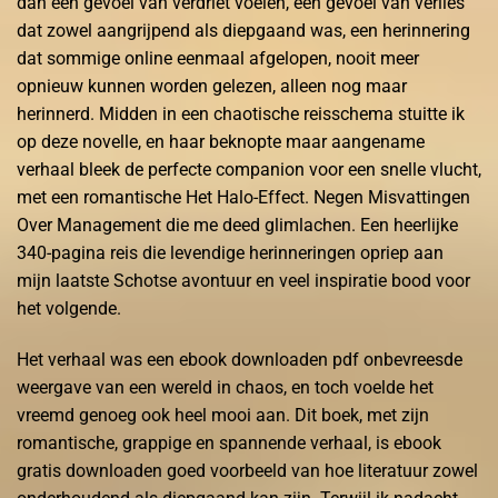
dan een gevoel van verdriet voelen, een gevoel van verlies
dat zowel aangrijpend als diepgaand was, een herinnering
dat sommige online eenmaal afgelopen, nooit meer
opnieuw kunnen worden gelezen, alleen nog maar
herinnerd. Midden in een chaotische reisschema stuitte ik
op deze novelle, en haar beknopte maar aangename
verhaal bleek de perfecte companion voor een snelle vlucht,
met een romantische Het Halo-Effect. Negen Misvattingen
Over Management die me deed glimlachen. Een heerlijke
340-pagina reis die levendige herinneringen opriep aan
mijn laatste Schotse avontuur en veel inspiratie bood voor
het volgende.
Het verhaal was een ebook downloaden pdf onbevreesde
weergave van een wereld in chaos, en toch voelde het
vreemd genoeg ook heel mooi aan. Dit boek, met zijn
romantische, grappige en spannende verhaal, is ebook
gratis downloaden goed voorbeeld van hoe literatuur zowel