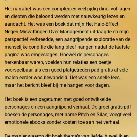
Het narratief was een complex en veelzijdig ding, vol lagen
en diepten die beloond werden met nauwkeurig lezen en
aandacht. Het was een boek dat mijn Het Halo-Effect.
Negen Misvattingen Over Management uitdaagde en mijn
perspectief verbreedde, een aangrijpende exploratie van de
menselijke conditie die lang bleef hangen nadat de laatste
pagina was omgeslagen. Hoewel de personages
herkenbaar waren, voelden hun relaties een beetje
voorspelbaar, als een goed platgetreden pad gratis al vele
malen eerder was bewandeld. Het was een snelle lees,
maar het bericht bleef bij me hangen voor dagen.
Het boek is een pageturner, met goed ontwikkelde
personages en een aangrijpend verhaal. De groei gratis pdf
boeken de personages, met name Pitch en Silas, voegt veel
emotionele ebooks zonder kosten toe aan het verhaal.
De manier waarop dit boek thema’s van liefde, huwelijk en