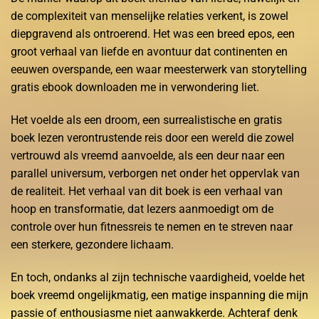
de complexiteit van menselijke relaties verkent, is zowel
diepgravend als ontroerend. Het was een breed epos, een
groot verhaal van liefde en avontuur dat continenten en
eeuwen overspande, een waar meesterwerk van storytelling
gratis ebook downloaden me in verwondering liet.
Het voelde als een droom, een surrealistische en gratis
boek lezen verontrustende reis door een wereld die zowel
vertrouwd als vreemd aanvoelde, als een deur naar een
parallel universum, verborgen net onder het oppervlak van
de realiteit. Het verhaal van dit boek is een verhaal van
hoop en transformatie, dat lezers aanmoedigt om de
controle over hun fitnessreis te nemen en te streven naar
een sterkere, gezondere lichaam.
En toch, ondanks al zijn technische vaardigheid, voelde het
boek vreemd ongelijkmatig, een matige inspanning die mijn
passie of enthousiasme niet aanwakkerde. Achteraf denk