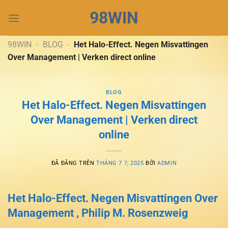
Chuyển
98WIN
đến
nội
dung
98WIN
-
BLOG
-
Het Halo-Effect. Negen Misvattingen
Over Management | Verken direct online
BLOG
Het Halo-Effect. Negen Misvattingen
Over Management | Verken direct
online
ĐÃ ĐĂNG TRÊN
THÁNG 7 7, 2025
BỞI
ADMIN
Het Halo-Effect. Negen Misvattingen Over
Management , Philip M. Rosenzweig