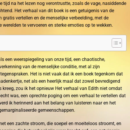
 tijd na het lezen nog verontrustte, zoals de vage, nasiddende
tend. Het verhaal van dit boek is een getuigenis van de
n gratis vertellen en de menselijke verbeelding, met de
 werelden te vervoeren en sterke emoties op te wekken.
ls een weerspiegeling van onze tijd, een chaotische,
erkenning van de menselijke conditie, met al zijn
tegenspraken. Het is niet vaak dat ik een boek tegenkom dat
nadenkertje, net als een heerlijk maal dat zowel bevredigend
s kreeg, zou ik het opnieuw Het verhaal van Edith niet omdat
echt was, een oprechte poging om een verhaal te vertellen dat
 werd ik herinnerd aan het belang van luisteren naar en het
 gemarginaliseerde gemeenschappen.
et een zachte stroom, die soepel en moeiteloos stroomt, en