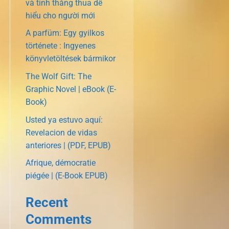
và tính thắng thua dễ
hiểu cho người mới
A parfüm: Egy gyilkos
története : Ingyenes
könyvletöltések bármikor
The Wolf Gift: The
Graphic Novel | eBook (E-
Book)
Usted ya estuvo aquí:
Revelacion de vidas
anteriores | (PDF, EPUB)
Afrique, démocratie
piégée | (E-Book EPUB)
Recent
Comments