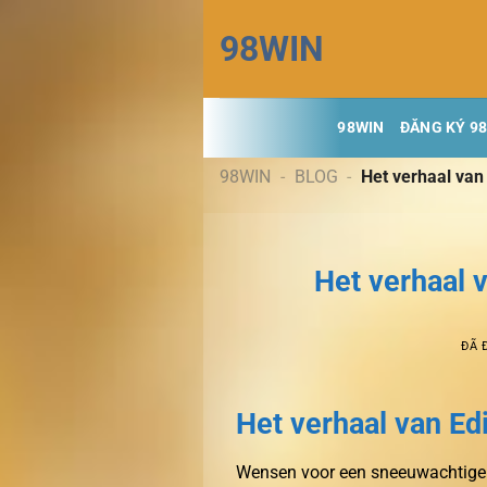
Chuyển
98WIN
đến
nội
dung
98WIN
ĐĂNG KÝ 9
98WIN
-
BLOG
-
Het verhaal van
Het verhaal 
ĐÃ 
Het verhaal van Ed
Wensen voor een sneeuwachtige 