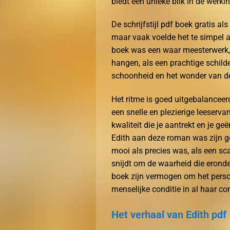
biedt een unieke blik in de werki
De schrijfstijl pdf boek gratis a
maar vaak voelde het te simpel a
boek was een waar meesterwerk, v
hangen, als een prachtige schild
schoonheid en het wonder van de
Het ritme is goed uitgebalanceer
een snelle en plezierige leeserva
kwaliteit die je aantrekt en je g
Edith aan deze roman was zijn ge
mooi als precies was, als een sc
snijdt om de waarheid die eronder
boek zijn vermogen om het persoo
menselijke conditie in al haar c
Het verhaal van Edith pdf