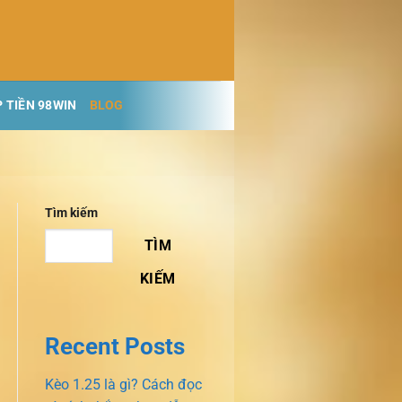
 TIỀN 98WIN
BLOG
Tìm kiếm
TÌM
KIẾM
Recent Posts
Kèo 1.25 là gì? Cách đọc