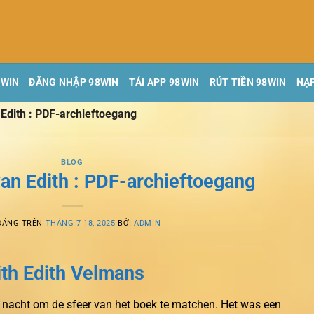
8WIN
ĐĂNG NHẬP 98WIN
TẢI APP 98WIN
RÚT TIỀN 98WIN
NẠP
 Edith : PDF-archieftoegang
BLOG
van Edith : PDF-archieftoegang
ĐĂNG TRÊN
THÁNG 7 18, 2025
BỞI
ADMIN
ith Edith Velmans
nacht om de sfeer van het boek te matchen. Het was een