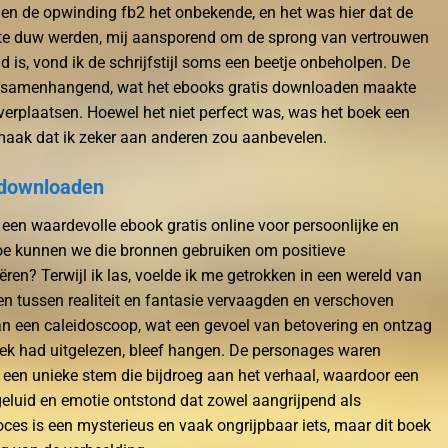
 en de opwinding fb2 het onbekende, en het was hier dat de
te duw werden, mij aansporend om de sprong van vertrouwen
 is, vond ik de schrijfstijl soms een beetje onbeholpen. De
onsamenhangend, wat het ebooks gratis downloaden maakte
 verplaatsen. Hoewel het niet perfect was, was het boek een
rmaak dat ik zeker aan anderen zou aanbevelen.
 downloaden
een waardevolle ebook gratis online voor persoonlijke en
hoe kunnen we die bronnen gebruiken om positieve
ëren? Terwijl ik las, voelde ik me getrokken in een wereld van
n tussen realiteit en fantasie vervaagden en verschoven
an een caleidoscoop, wat een gevoel van betovering en ontzag
oek had uitgelezen, bleef hangen. De personages waren
 een unieke stem die bijdroeg aan het verhaal, waardoor een
 geluid en emotie ontstond dat zowel aangrijpend als
oces is een mysterieus en vaak ongrijpbaar iets, maar dit boek