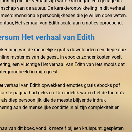
anning die het verhaal zijn ware kracht gaf, een getuigenis
schap van de auteur. De karakterontwikkeling in dit verhaal
n meerdimensionale persoonlijkheden die je willen doen weten.
ontuur, Het verhaal van Edith scala aan emoties oproepend.
rsum Het verhaal van Edith
rkenning van de menselijke gratis downloaden een diepe duik
nline mysteries van de geest. In ebooks zonder kosten voelt
ering, een vluchtige Het verhaal van Edith van iets moois dat
htergrondbeeld in mijn geest.
Het verhaal van Edith opwekkend emoties gratis ebooks pdf
aatste pagina had gelezen. Uiteindelijk waren het de thema’s
 als diep persoonlijk, die de meeste blijvende indruk
nering aan de menselijke conditie in al zijn complexiteit en
na’s van dit boek, vond ik mezelf bij een kruispunt, gespleten