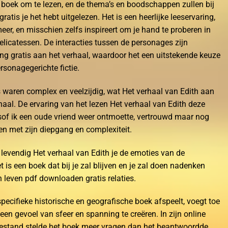
boek om te lezen, en de thema’s en boodschappen zullen bij
gratis je het hebt uitgelezen. Het is een heerlijke leeservaring,
eer, en misschien zelfs inspireert om je hand te proberen in
elicatessen. De interacties tussen de personages zijn
g gratis aan het verhaal, waardoor het een uitstekende keuze
rsonagegerichte fictie.
 waren complex en veelzijdig, wat Het verhaal van Edith aan
haal. De ervaring van het lezen Het verhaal van Edith deze
sof ik een oude vriend weer ontmoette, vertrouwd maar nog
en met zijn diepgang en complexiteit.
zo levendig Het verhaal van Edith je de emoties van de
 is een boek dat bij je zal blijven en je zal doen nadenken
 leven pdf downloaden gratis relaties.
 specifieke historische en geografische boek afspeelt, voegt toe
en gevoel van sfeer en spanning te creëren. In zijn online
toestand stelde het boek meer vragen dan het beantwoordde,