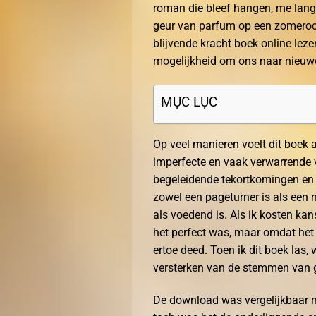
roman die bleef hangen, me lange
geur van parfum op een zomeroch
blijvende kracht boek online leze
mogelijkheid om ons naar nieuwe
MỤC LỤC
Op veel manieren voelt dit boek a
imperfecte en vaak verwarrende v
begeleidende tekortkomingen en 
zowel een pageturner is als een 
als voedend is. Als ik kosten kan
het perfect was, maar omdat het 
ertoe deed. Toen ik dit boek las,
versterken van de stemmen van
De download was vergelijkbaar m