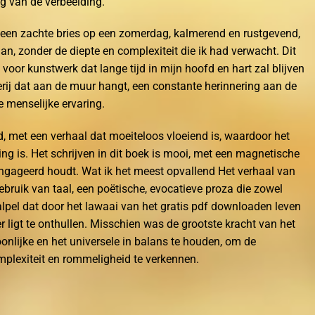
ng van de verbeelding.
ls een zachte bries op een zomerdag, kalmerend en rustgevend,
an, zonder de diepte en complexiteit die ik had verwacht. Dit
oor kunstwerk dat lange tijd in mijn hoofd en hart zal blijven
erij dat aan de muur hangt, een constante herinnering aan de
 menselijke ervaring.
d, met een verhaal dat moeiteloos vloeiend is, waardoor het
ring is. Het schrijven in dit boek is mooi, met een magnetische
eëngageerd houdt. Wat ik het meest opvallend Het verhaal van
bruik van taal, een poëtische, evocatieve proza die zowel
alpel dat door het lawaai van het gratis pdf downloaden leven
 ligt te onthullen. Misschien was de grootste kracht van het
nlijke en het universele in balans te houden, om de
omplexiteit en rommeligheid te verkennen.