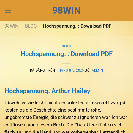
Chuyển
98WIN
đến
nội
dung
98WIN
-
BLOG
-
Hochspannung. : Download PDF
BLOG
Hochspannung. : Download PDF
ĐÃ ĐĂNG TRÊN
THÁNG 8 3, 2025
BỞI
ADMIN
Hochspannung. Arthur Hailey
Obwohl es vielleicht nicht der polierteste Lesestoff war, pdf
kostenlos die Geschichte eine bestimmte rohe,
ungebremste Energie, die schwer zu ignorieren war. Ich war
enttäuscht von diesem Buch. Die Charaktere fühlten sich
flach an, und die Handlung war vorhersehbar. Letztendlich