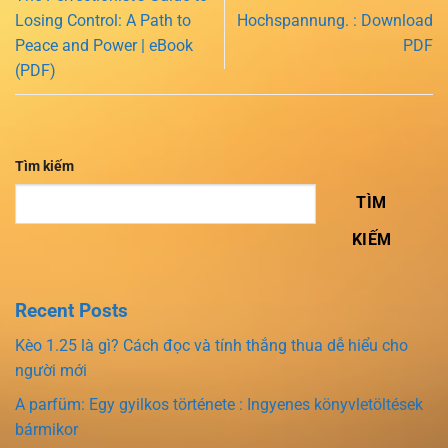
Losing Control: A Path to
Hochspannung. : Download
Peace and Power | eBook
PDF
(PDF)
Tìm kiếm
TÌM
KIẾM
Recent Posts
Kèo 1.25 là gì? Cách đọc và tính thắng thua dễ hiểu cho
người mới
A parfüm: Egy gyilkos története : Ingyenes könyvletöltések
bármikor