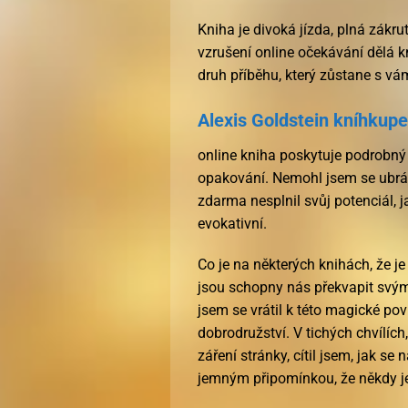
Kniha je divoká jízda, plná zákrut
vzrušení online očekávání dělá kni
druh příběhu, který zůstane s v
Alexis Goldstein kníhkup
online kniha poskytuje podrobný 
opakování. Nemohl jsem se ubrán
zdarma nesplnil svůj potenciál, ja
evokativní.
Co je na některých knihách, že j
jsou schopny nás překvapit svými
jsem se vrátil k této magické po
dobrodružství. V tichých chvílíc
záření stránky, cítil jsem, jak se
jemným připomínkou, že někdy je