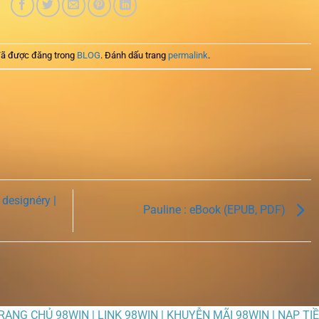
ã được đăng trong
BLOG
. Đánh dấu trang
permalink
.
esignéry |
Pauline : eBook (EPUB, PDF)
TRANG CHỦ 98WIN | LINK 98WIN | KHUYỄN MÃI 98WIN | NẠP TI