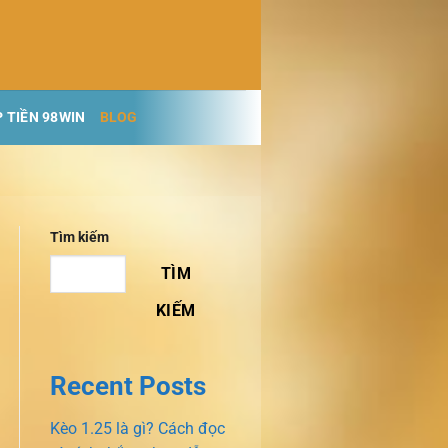
 TIỀN 98WIN
BLOG
Tìm kiếm
TÌM
KIẾM
Recent Posts
Kèo 1.25 là gì? Cách đọc