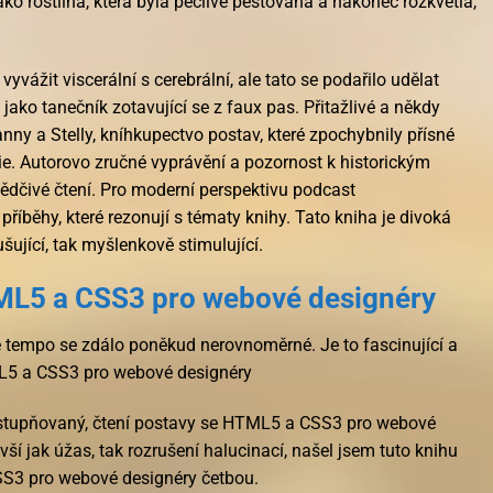
ako rostlina, která byla pečlivě pěstována a nakonec rozkvetla,
yvážit viscerální s cerebrální, ale tato se podařilo udělat
 jako tanečník zotavující se z faux pas. Přitažlivé a někdy
nny a Stelly, kníhkupectvo postav, které zpochybnily přísné
ie. Autorovo zručné vyprávění a pozornost k historickým
svědčivé čtení. Pro moderní perspektivu podcast
říběhy, které rezonují s tématy knihy. Tato kniha je divoká
rušující, tak myšlenkově stimulující.
ML5 a CSS3 pro webové designéry
e tempo se zdálo poněkud nerovnoměrné. Je to fascinující a
ML5 a CSS3 pro webové designéry
dstupňovaný, čtení postavy se HTML5 a CSS3 pro webové
ší jak úžas, tak rozrušení halucinací, našel jsem tuto knihu
S3 pro webové designéry četbou.