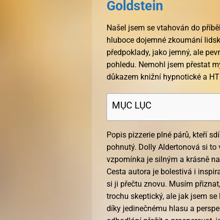
Goldstein
Našel jsem se vtahován do příběhu
hluboce dojemné zkoumání lidské
předpoklady, jako jemný, ale pevn
pohledu. Nemohl jsem přestat mys
důkazem knižní hypnotické a HT
MỤC LỤC
Popis pizzerie plné párů, kteří sdí
pohnutý. Dolly Aldertonová si to 
vzpomínka je silným a krásně n
Cesta autora je bolestivá i inspi
si ji přečtu znovu. Musím přizn
trochu skeptický, ale jak jsem se 
díky jedinečnému hlasu a perspek