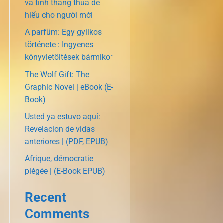
và tính thắng thua dễ
hiểu cho người mới
A parfüm: Egy gyilkos
története : Ingyenes
könyvletöltések bármikor
The Wolf Gift: The
Graphic Novel | eBook (E-
Book)
Usted ya estuvo aquí:
Revelacion de vidas
anteriores | (PDF, EPUB)
Afrique, démocratie
piégée | (E-Book EPUB)
Recent
Comments