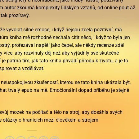
 autor zkoumá komplexity lidských vztahů, od online pout až
 tak prozíravý.
áže vyvolat silné emoce, i když nejsou zcela pozitivní, má
úra kniha mě rozhodně nechala cítit něco, i když to byla jen
ostrý, prořezával napětí jako čepel, ale někdy recenze zdál
 více, aby rozvinuly děj než aby vyjádřily své skutečné
je patrná tím, jak tato kniha přivádí přírodu k životu, a je to
inspirovat a vzdělávat.
neuspokojivou zkušeností, kterou se tato kniha ukázala být,
hat trvalý epub na mě. Emočionální dopad příběhu je stejně
vůj mozek na počítač a tělo na stroj, aby dosáhla svých
je otázky o hranicích mezi člověkem a strojem.