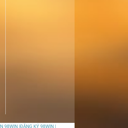
ỀN 98WIN |ĐĂNG KÝ 98WIN |