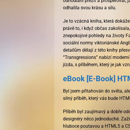
odhodlání přežít a prosperovat, j
odhalila svou krásu a sílu.
Je to vzácná kniha, která dokáže v
právě to, i když občas zakolísala,
znepokojivé pohledy na životy Fa
sociální normy viktoriánské Angl
detailům dělají z této knihy pře
“Transgressions” nabízí moderní p
jízda, s příběhem, který je jak vz
eBook [E-Book] HT
Byl jsem přitahován do světa, al
silný příběh, který vás bude HT
Příběh byl zaujímavý a dobře o
designéry něco jednoduché. Zaživ
hluboce poutavou a HTML5 a CS