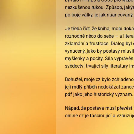
nezkušenou rukou. Způsob, jakým
po boje války, je jak nuancovaný,
Je třeba říct, že kniha, mobi dok
rozhodně něco do sebe – a literat
zklamání a frustrace. Dialog byl 
vynucený, jako by postavy mluvily
myšlenky a pocity. Síla vyprávění 
svědectví trvající síly literatury 
Bohužel, moje cz bylo zchladeno 
její mdlý příběh nedokázal zanec
pdf jako jeho historický význam.
Nápad, že postava musí převést s
online cz je fascinující a vzbuzu