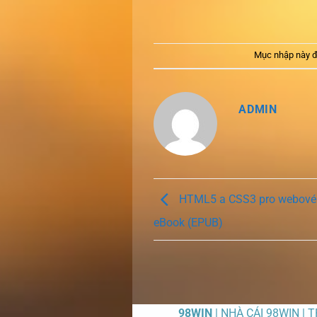
Mục nhập này đ
ADMIN
HTML5 a CSS3 pro webové d
eBook (EPUB)
98WIN
| NHÀ CÁI 98WIN | 