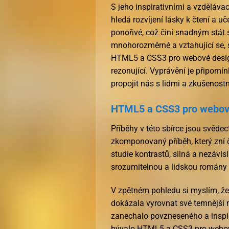
S jeho inspirativními a vzděláva
hledá rozvíjení lásky k čtení a u
ponořivé, což činí snadným stát 
mnohorozměrné a vztahující se, s 
HTML5 a CSS3 pro webové designé
rezonující. Vyprávění je připomín
propojit nás s lidmi a zkušenost
HTML5 a CSS3 pro webové
Příběhy v této sbírce jsou svěde
zkomponovaný příběh, který zní č
studie kontrastů, silná a nezávisl
srozumitelnou a lidskou romány 
V zpětném pohledu si myslím, že
dokázala vyrovnat své temnější
zanechalo povzneseného a inspiro
bývalo HTML5 a CSS3 pro webové