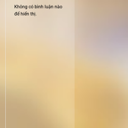
Không có bình luận nào
để hiển thị.