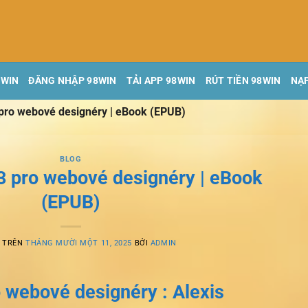
8WIN
ĐĂNG NHẬP 98WIN
TẢI APP 98WIN
RÚT TIỀN 98WIN
NẠP
ro webové designéry | eBook (EPUB)
BLOG
 pro webové designéry | eBook
(EPUB)
G TRÊN
THÁNG MƯỜI MỘT 11, 2025
BỞI
ADMIN
webové designéry : Alexis