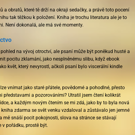
ů a obratů, které tě drží na okraji sedačky, a právě toto pocení
hu tak těžkou k položení. Kniha je trochu literatura ale je to
ámi. Není dokonalá, ale má své momenty.
ectvo
pohled na vývoj otroctví, ale psaní může být poněkud husté a
it pocitu zklamání, jako nesplněnému slibu, když ebook
ko květ, který nevyrostl, ačkoli psaní bylo viscerální kindle
e lze vnímat jako staré přátele, povědomé a pohodlné, přesto
 představami a pozorováními? Utratil jsem čtení kolikrát
vídce, a každým novým čtením se mi zdá, jako by to byla nová
h, kniha zdarma se svět venku vzdaloval a zůstávalo jen jemné
 na mě snáší pocit pokojnosti, slova na stránce se stávají
 v pořádku, prostě být.