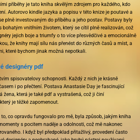
cími příběhy je tato kniha skvělým zdrojem pro každého, kdo
čení. Autorovo kindle jazyka a popisu v této knize je poutavé a
se plně investovaným do příběhu a jeho postav. Postavy byly
bohatým vnitřním životem, který se cítil plně realizován, což
ry jejich boje a triumfy o to více přesvědčivé a emocionálně
kou, že knihy mají sílu nás přenést do různých časů a míst, a
mi, které bychom jinak možná nepotkali.
 designéry pdf
ctvím spisovatelovy schopnosti. Každý z nich je krásně
asem i po přečtení. Postava Anastasie Day je fascinující
á žena, která je také pdf a vystrašená, což ji činí
který je těžké zapomenout.
 to, co opravdu fungovalo pro mě, byla způsob, jakým kniha
 momenty s pocitem naděje a odolnosti, což mě nakonec
vaného. I když byl předpoklad přitažlivý, provedení často
 designéry a neohrabané, jako hrubý nástroj používaný