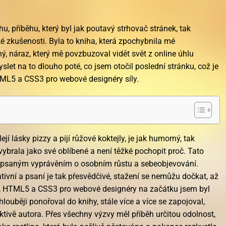
, příběhu, který byl jak poutavý strhovač stránek, tak
 zkušenosti. Byla to kniha, která zpochybnila mé
ý, náraz, který mě povzbuzoval vidět svět z online úhlu
let na to dlouho poté, co jsem otočil poslední stránku, což je
ML5 a CSS3 pro webové designéry síly.
lejí lásky pizzy a pijí růžové koktejly, je jak humorný, tak
vybrala jako své oblíbené a není těžké pochopit proč. Tato
apsaným vyprávěním o osobním růstu a sebeobjevování.
rativní a psaní je tak přesvědčivé, stažení se nemůžu dočkat, až
at, HTML5 a CSS3 pro webové designéry na začátku jsem byl
hlouběji ponořoval do knihy, stále více a více se zapojoval,
tivě autora. Přes všechny výzvy měl příběh určitou odolnost,