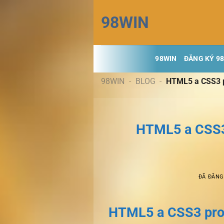
Chuyển
98WIN
đến
nội
dung
98WIN
ĐĂNG KÝ 9
98WIN
-
BLOG
-
HTML5 a CSS3 p
HTML5 a CSS3
ĐÃ ĐĂN
HTML5 a CSS3 pro 