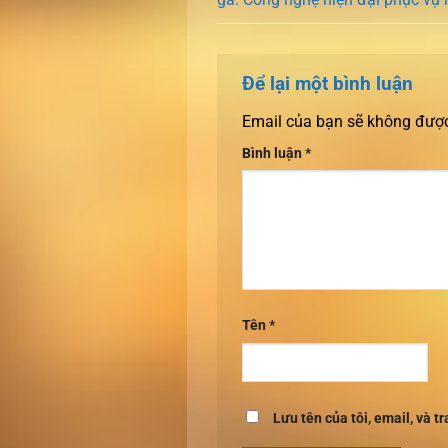
Để lại một bình luận
Email của bạn sẽ không được 
Bình luận
*
Tên
*
Lưu tên của tôi, email, và t