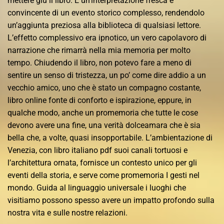
mettere giù il libro. È un’interpretazione fresca e
convincente di un evento storico complesso, rendendolo
un’aggiunta preziosa alla biblioteca di qualsiasi lettore.
L’effetto complessivo era ipnotico, un vero capolavoro di
narrazione che rimarrà nella mia memoria per molto
tempo. Chiudendo il libro, non potevo fare a meno di
sentire un senso di tristezza, un po’ come dire addio a un
vecchio amico, uno che è stato un compagno costante,
libro online fonte di conforto e ispirazione, eppure, in
qualche modo, anche un promemoria che tutte le cose
devono avere una fine, una verità dolceamara che è sia
bella che, a volte, quasi insopportabile. L’ambientazione di
Venezia, con libro italiano pdf suoi canali tortuosi e
l’architettura ornata, fornisce un contesto unico per gli
eventi della storia, e serve come promemoria I gesti nel
mondo. Guida al linguaggio universale i luoghi che
visitiamo possono spesso avere un impatto profondo sulla
nostra vita e sulle nostre relazioni.