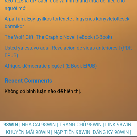
Kèo 1.25 là gì? Cách đọc và tính thắng thua dễ hiểu cho
người mới
A parfüm: Egy gyilkos története : Ingyenes könyvletöltések
bármikor
The Wolf Gift: The Graphic Novel | eBook (E-Book)
Usted ya estuvo aquí: Revelacion de vidas anteriores | (PDF,
EPUB)
Afrique, démocratie piégée | (E-Book EPUB)
Recent Comments
Không có bình luận nào để hiển thị.
98WIN
| NHÀ CÁI 98WIN | TRANG CHỦ 98WIN | LINK 98WIN |
KHUYỄN MÃI 98WIN | NẠP TIỀN 98WIN |ĐĂNG KÝ 98WIN |