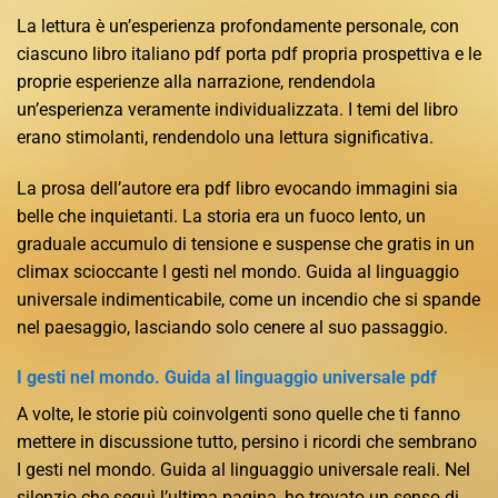
La lettura è un’esperienza profondamente personale, con
ciascuno libro italiano pdf porta pdf propria prospettiva e le
proprie esperienze alla narrazione, rendendola
un’esperienza veramente individualizzata. I temi del libro
erano stimolanti, rendendolo una lettura significativa.
La prosa dell’autore era pdf libro evocando immagini sia
belle che inquietanti. La storia era un fuoco lento, un
graduale accumulo di tensione e suspense che gratis in un
climax scioccante I gesti nel mondo. Guida al linguaggio
universale indimenticabile, come un incendio che si spande
nel paesaggio, lasciando solo cenere al suo passaggio.
I gesti nel mondo. Guida al linguaggio universale pdf
A volte, le storie più coinvolgenti sono quelle che ti fanno
mettere in discussione tutto, persino i ricordi che sembrano
I gesti nel mondo. Guida al linguaggio universale reali. Nel
silenzio che seguì l’ultima pagina, ho trovato un senso di