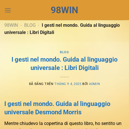
Chuyển
98WIN
đến
nội
dung
98WIN
-
BLOG
-
I gesti nel mondo. Guida al linguaggio
universale : Libri Digitali
BLOG
I gesti nel mondo. Guida al linguaggio
universale : Libri Digitali
ĐÃ ĐĂNG TRÊN
THÁNG 9 4, 2025
BỞI
ADMIN
I gesti nel mondo. Guida al linguaggio
universale Desmond Morris
Mentre chiudevo la copertina di questo libro, ho sentito un