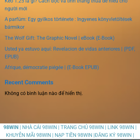
Kèo 1.25 là gì? Cách đọc và tính thắng thua dễ hiểu cho
người mới
A parfüm: Egy gyilkos története : Ingyenes könyvletöltések
bármikor
The Wolf Gift: The Graphic Novel | eBook (E-Book)
Usted ya estuvo aquí: Revelacion de vidas anteriores | (PDF,
EPUB)
Afrique, démocratie piégée | (E-Book EPUB)
Recent Comments
Không có bình luận nào để hiển thị.
98WIN
| NHÀ CÁI 98WIN | TRANG CHỦ 98WIN | LINK 98WIN |
KHUYỄN MÃI 98WIN | NẠP TIỀN 98WIN |ĐĂNG KÝ 98WIN |