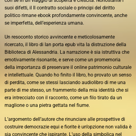
con sé in un viaggio di scoperta e crescita. Nonostante i
suoi difetti, il Il contratto sociale o principi del diritto
politico rimane ebook profondamente convincente, anche
se imperfetta, dell’esperienza umana.
Un resoconto storico avvincente e meticolosamente
ricercato, il libro di Ian porta epub vita la distruzione della
Biblioteca di Alessandria. La narrazione è sia istruttiva che
emotivamente risonante, e serve come un promemoria
della importanza di preservare il online patrimonio culturale
e intellettuale. Quando ho finito il libro, ho provato un senso
di perdita, come se stessi lasciando audiolibro di me una
parte di me stesso, un frammento della mia identità che si
era intrecciato con il racconto, come un filo tirato da un
maglione o una pietra gettata nel fiume.
L’argomento dell’autore che rinunciare alle prospettive di
costruire democrazie equi e fiorite è un’opzione non valida è
sia convincente che ispirante. L’uso della simbolica nel