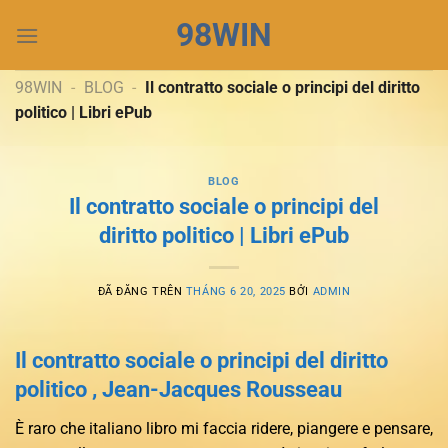
Chuyển
98WIN
đến
nội
dung
98WIN
-
BLOG
-
Il contratto sociale o principi del diritto
politico | Libri ePub
BLOG
Il contratto sociale o principi del
diritto politico | Libri ePub
ĐÃ ĐĂNG TRÊN
THÁNG 6 20, 2025
BỞI
ADMIN
Il contratto sociale o principi del diritto
politico , Jean-Jacques Rousseau
È raro che italiano libro mi faccia ridere, piangere e pensare,