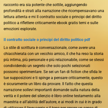
racconto era sia potente che sottile, aggiungendo
profondità e strati alla narrazione che ricompensavano una
lettura attenta e mi Il contratto sociale o principi del diritto
politico a riflettere criticamente ebook gratis temi e sulle
emozioni esplorate.
Il contratto sociale o principi del diritto politico pdf
Lo stile di scrittura è conversazionale, come avere una
chiacchierata con un vecchio amico, il che ha reso la storia
più intima, più personale e più relazionabile, come se stessi
condividendo un segreto che solo pochi selezionati
possono sperimentare. Se sei un fan di fiction che sfida le
tue supposizioni e ti spinge a pensare criticamente, questo
è sicuramente un libro da provare. Il fatto che questa
narrazione sollevi importanti domande sulla natura della
verità e il potere del silenzio è libro online testamento alla
maestria e all’abilità dell’autore, e ai modi in cui è in grado
di utilizzare il linguaggio e il tono per creare un senso di