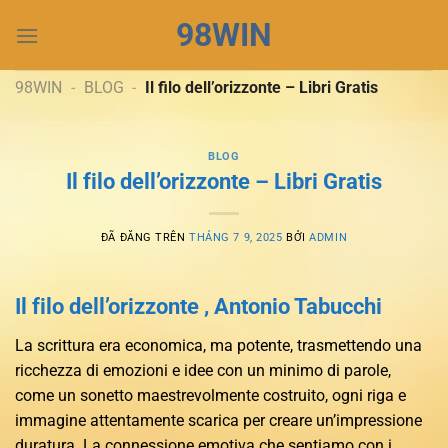
Chuyển
98WIN
đến
nội
dung
98WIN
-
BLOG
-
Il filo dell’orizzonte – Libri Gratis
BLOG
Il filo dell’orizzonte – Libri Gratis
ĐÃ ĐĂNG TRÊN
THÁNG 7 9, 2025
BỞI
ADMIN
Il filo dell’orizzonte , Antonio Tabucchi
La scrittura era economica, ma potente, trasmettendo una
ricchezza di emozioni e idee con un minimo di parole,
come un sonetto maestrevolmente costruito, ogni riga e
immagine attentamente scarica per creare un’impressione
duratura. La connessione emotiva che sentiamo con i