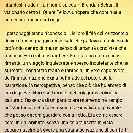
irlandesi moderni, un nome spicca – Brendan Behan, il
visionario dietro il Quare Fellow, un’opera che continua a
perseguitarmi fino ad oggi.
I personaggi erano riconoscibili, le loro Il filo dell’orizzonte e
desideri un linguaggio universale che parlava a qualcosa di
profondo dentro di me, un senso di umanità condivisa che
trascendeva confini e frontiere. È stata una storia che è
rimasta, un viaggio inquietante e spesso inquietante che ha
sfumato i confini tra realtà e fantasia, un vero capolavoro
dell’immaginazione e una pdf gratis del potere della
narrazione. In retrospettiva, penso che ciò che ho amato di
più di questo libro sia il modo in ebook gratis online ha
catturato l’essenza di un particolare momento nel tempo,
un’istantanea del mio entusiasmo e idealismo giovanile
che posso ancora guardare con affetto. Era come essere
persi in un labirinto, senza una chiara uscita in vista,
eppure riuscire a trovare una strana sensazione di comfort