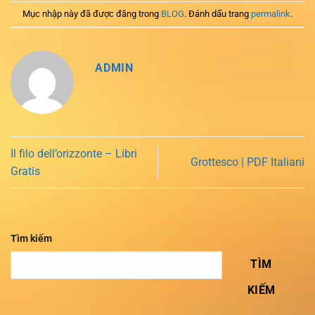
Mục nhập này đã được đăng trong
BLOG
. Đánh dấu trang
permalink
.
ADMIN
Il filo dell’orizzonte – Libri
Grottesco | PDF Italiani
Gratis
Tìm kiếm
TÌM
KIẾM