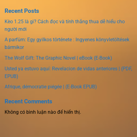
Recent Posts
Kèo 1.25 là gì? Cách đọc và tính thắng thua dễ hiểu cho
người mới
A parfüm: Egy gyilkos története : Ingyenes könyvletöltések
bármikor
The Wolf Gift: The Graphic Novel | eBook (E-Book)
Usted ya estuvo aquí: Revelacion de vidas anteriores | (PDF,
EPUB)
Afrique, démocratie piégée | (E-Book EPUB)
Recent Comments
Không có bình luận nào để hiển thị.