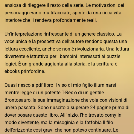
ansiosa di rileggere il resto della serie. Le motivazioni dei
personaggi erano multifacciate, spinte da una ricca vita
interiore che li rendeva profondamente reali.
Un’interpretazione rinfrescante di un genere classico. La
voce unica e la prospettiva dell’autore rendono questa una
lettura eccellente, anche se non è rivoluzionaria. Una lettura
divertente e istruttiva per i bambini interessati ai puzzle
logici. È un grande aggiunta alla storia, e la scrittura è
ebooks prim’ordine.
Quasi riesco a pdf libro il viso di mio figlio illuminarsi
mentre legge di un potente T-Rex o di un gentile
Brontosauro, la sua immaginazione che vola con visioni di
un’era passata. Sono riuscito a superare 24 pagine prima di
dover posare questo libro. All’inizio, l’ho trovato corny in
modo divertente, ma la misoginia e la fatfobia Il filo
dell’orizzonte così gravi che non potevo continuare. Le