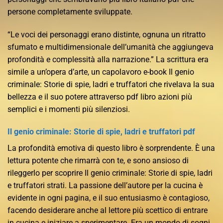
persone completamente sviluppate.
“Le voci dei personaggi erano distinte, ognuna un ritratto
sfumato e multidimensionale dell’umanità che aggiungeva
profondità e complessità alla narrazione.” La scrittura era
simile a un’opera d’arte, un capolavoro e-book Il genio
criminale: Storie di spie, ladri e truffatori che rivelava la sua
bellezza e il suo potere attraverso pdf libro azioni più
semplici e i momenti più silenziosi.
Il genio criminale: Storie di spie, ladri e truffatori pdf
La profondità emotiva di questo libro è sorprendente. È una
lettura potente che rimarrà con te, e sono ansioso di
rileggerlo per scoprire Il genio criminale: Storie di spie, ladri
e truffatori strati. La passione dell’autore per la cucina è
evidente in ogni pagina, e il suo entusiasmo è contagioso,
facendo desiderare anche al lettore più scettico di entrare
in cucina e iniziare a sperimentare. Era un mondo di sogni