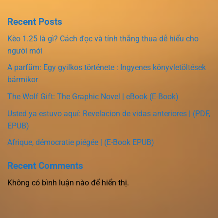
Recent Posts
Kèo 1.25 là gì? Cách đọc và tính thắng thua dễ hiểu cho
người mới
A parfüm: Egy gyilkos története : Ingyenes könyvletöltések
bármikor
The Wolf Gift: The Graphic Novel | eBook (E-Book)
Usted ya estuvo aquí: Revelacion de vidas anteriores | (PDF,
EPUB)
Afrique, démocratie piégée | (E-Book EPUB)
Recent Comments
Không có bình luận nào để hiển thị.