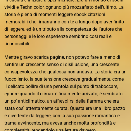
vividi e Technicolor, ognuno più mozzafiato dell’ultimo. La
storia è piena di momenti leggere ebook citazioni
memorabili che rimarranno con te a lungo dopo aver finito
di leggere, ed è un tributo alla competenza dell’autore che i
personaggi e le loro esperienze sembrino così reali e
riconoscibili.
Mentre giravo scarica pagine, non potevo fare a meno di
sentire un crescente senso di disillusione, una crescente
consapevolezza che qualcosa non andava. La storia era un
fuoco lento, la sua tensione cresceva gradualmente, come
il delicato bollire di una pentola sul punto di traboccare,
eppure quando il climax è finalmente arrivato, è sembrato
un po’ anticlimatico, un affievolirsi della fiamma che era
stata così attentamente curata. Questa era una libro pazzo
e divertente da leggere, con la sua passione romantica e
trama avvincente, ma aveva anche molta profondità e
complessità, rendendolo una lettura davvero