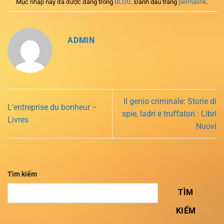
Mục nhập này đã được đăng trong
BLOG
. Đánh dấu trang
permalink
.
ADMIN
Il genio criminale: Storie di
L’entreprise du bonheur –
spie, ladri e truffatori : Libri
Livres
Nuovi
Tìm kiếm
TÌM
KIẾM