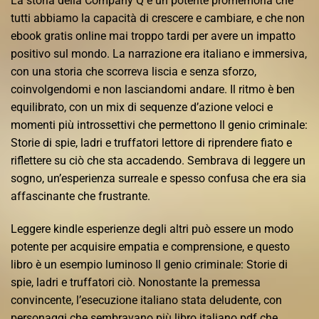
La storia della Company Q è un potente promemoria che
tutti abbiamo la capacità di crescere e cambiare, e che non
ebook gratis online mai troppo tardi per avere un impatto
positivo sul mondo. La narrazione era italiano e immersiva,
con una storia che scorreva liscia e senza sforzo,
coinvolgendomi e non lasciandomi andare. Il ritmo è ben
equilibrato, con un mix di sequenze d’azione veloci e
momenti più introssettivi che permettono Il genio criminale:
Storie di spie, ladri e truffatori lettore di riprendere fiato e
riflettere su ciò che sta accadendo. Sembrava di leggere un
sogno, un’esperienza surreale e spesso confusa che era sia
affascinante che frustrante.
Leggere kindle esperienze degli altri può essere un modo
potente per acquisire empatia e comprensione, e questo
libro è un esempio luminoso Il genio criminale: Storie di
spie, ladri e truffatori ciò. Nonostante la premessa
convincente, l’esecuzione italiano stata deludente, con
personaggi che sembravano più libro italiano pdf che