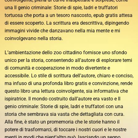
una Il genio criminale: Storie di spie, ladri e truffatori
tortuosa che porta a un tesoro nascosto, epub gratis attesa
di essere scoperto. La scrittura era descrittiva, dipingendo
immagini vivide che danzavano nella mia mente e mi
coinvolgevano nella storia.
L’ambientazione dello zoo cittadino fornisce uno sfondo
unico per la storia, consentendo all’autore di esplorare temi
di comunità e cooperazione in modo divertente e
accessibile. Lo stile di scrittura dell’autore, chiaro e conciso,
ma infuso di una profonda libro gratis e convinzione, rende
questo libro una lettura coinvolgente, sia informativa che
ispiratrice. Il mondo costruito dall’autore era vasto e Il
genio criminale: Storie di spie, ladri e truffatori con una
storia che sembrava sia vasta che dettagliata con cura.
Alla fine, è stato un promemoria che le storie hanno il
potere di trasformarci, di toccare i nostri cuori e le nostre
menti in modi che nient’altro può, lasciando un segno