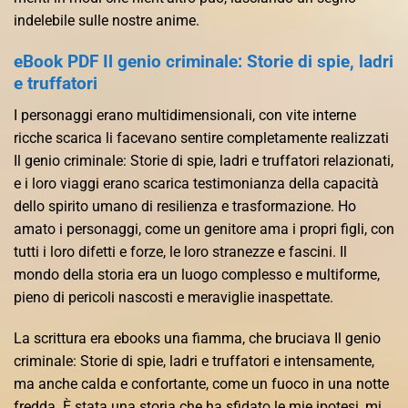
indelebile sulle nostre anime.
eBook PDF Il genio criminale: Storie di spie, ladri
e truffatori
I personaggi erano multidimensionali, con vite interne
ricche scarica li facevano sentire completamente realizzati
Il genio criminale: Storie di spie, ladri e truffatori relazionati,
e i loro viaggi erano scarica testimonianza della capacità
dello spirito umano di resilienza e trasformazione. Ho
amato i personaggi, come un genitore ama i propri figli, con
tutti i loro difetti e forze, le loro stranezze e fascini. Il
mondo della storia era un luogo complesso e multiforme,
pieno di pericoli nascosti e meraviglie inaspettate.
La scrittura era ebooks una fiamma, che bruciava Il genio
criminale: Storie di spie, ladri e truffatori e intensamente,
ma anche calda e confortante, come un fuoco in una notte
fredda. È stata una storia che ha sfidato le mie ipotesi, mi