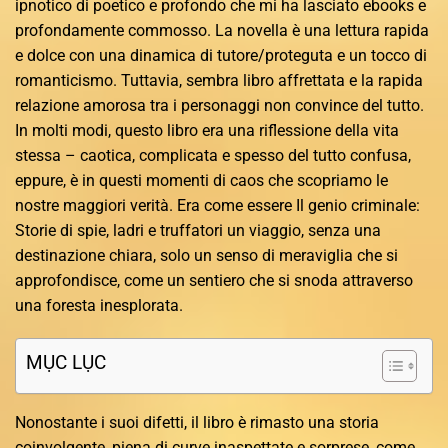
ipnotico di poetico e profondo che mi ha lasciato ebooks e
profondamente commosso. La novella è una lettura rapida
e dolce con una dinamica di tutore/proteguta e un tocco di
romanticismo. Tuttavia, sembra libro affrettata e la rapida
relazione amorosa tra i personaggi non convince del tutto.
In molti modi, questo libro era una riflessione della vita
stessa – caotica, complicata e spesso del tutto confusa,
eppure, è in questi momenti di caos che scopriamo le
nostre maggiori verità. Era come essere Il genio criminale:
Storie di spie, ladri e truffatori un viaggio, senza una
destinazione chiara, solo un senso di meraviglia che si
approfondisce, come un sentiero che si snoda attraverso
una foresta inesplorata.
MỤC LỤC
Nonostante i suoi difetti, il libro è rimasto una storia
coinvolgente, piena di curve inaspettate e sorprese, come