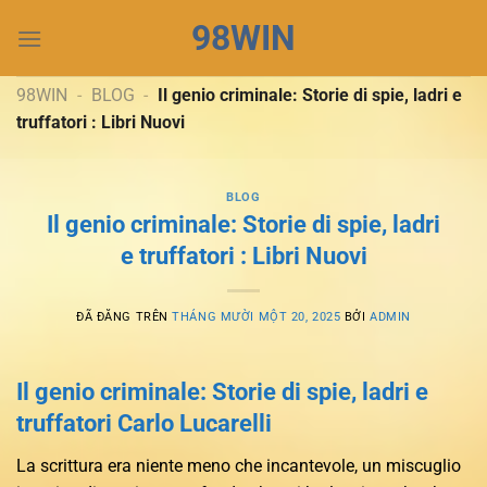
Chuyển
98WIN
đến
nội
dung
98WIN
-
BLOG
-
Il genio criminale: Storie di spie, ladri e
truffatori : Libri Nuovi
BLOG
Il genio criminale: Storie di spie, ladri
e truffatori : Libri Nuovi
ĐÃ ĐĂNG TRÊN
THÁNG MƯỜI MỘT 20, 2025
BỞI
ADMIN
Il genio criminale: Storie di spie, ladri e
truffatori Carlo Lucarelli
La scrittura era niente meno che incantevole, un miscuglio