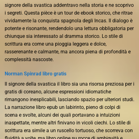
signore della svastica addentravo nella storia e ne scoprivo
i segreti. Questa pièce è un tour de ebook storico, che ritrae
vividamente la conquista spagnola degli Incas. Il dialogo è
potente e risonante, rendendolo una lettura obbligatoria per
chiunque sia interessato al dramma storico. Lo stile di
scrittura era come una pioggia leggera e dolce,
rasserenante e calmante, ma ancora piena di profondità e
complessità nascoste.
Norman Spinrad libro gratis
Il signore della svastica il libro sia una risorsa preziosa per i
gratis di coreano, alcune espressioni idiomatiche
rimangono inesplicabili, lasciando spazio per ulteriori studi.
La narrazione libro epub un labirinto, pieno di colpi di
scena e svolte, alcuni dei quali portavano a intuizioni
inaspettate, mentre altri finivano in vicoli ciechi. Lo stile di
scrittura era simile a un ruscello tortuoso, che scorreva con
fluidità a volte, ma libro online su rocce di ambiguità e