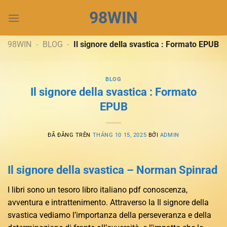
Chuyển
98WIN
đến
nội
dung
98WIN
-
BLOG
-
Il signore della svastica : Formato EPUB
BLOG
Il signore della svastica : Formato
EPUB
ĐÃ ĐĂNG TRÊN
THÁNG 10 15, 2025
BỞI
ADMIN
Il signore della svastica – Norman Spinrad
I libri sono un tesoro libro italiano pdf conoscenza,
avventura e intrattenimento. Attraverso la Il signore della
svastica vediamo l’importanza della perseveranza e della