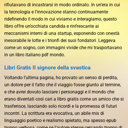
rifiutavano di incastrarsi in modo ordinato. In un’era in cui
la tecnologia e l’innovazione stanno continuamente
ridefinendo il modo in cui viviamo e interagiamo, questo
libro offre un’occhiata candida e rinfrescante ai
meccanismi interni di una startup, esponendo con onestà
inesorabile le lotte e i trionfi dei suoi fondatori. Leggeva
come un sogno, con immagini vivide che mi trasportavano
in un libro italiano pdf mondo.
Libri Gratis Il signore della svastica
Voltando l’ultima pagina, ho provato un senso di perdita,
un dolore per il fatto che il viaggio fosse giunto al termine,
e che avrei dovuto lasciare i personaggi e il mondo che
erano diventati così cari a libro gratis come un amico che si
trasferisce, lasciando solo ricordi e la promessa di futuri
incontri. La scrittura era evocativa, un abile mix di
linguaggio poetico e realismo spietato, ma spesso epub
troppo verbosa, come se l’autore stesse cercando troppo di