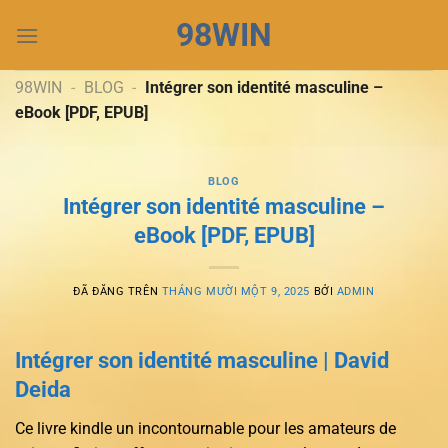
Chuyển
98WIN
đến
nội
dung
98WIN
-
BLOG
-
Intégrer son identité masculine –
eBook [PDF, EPUB]
BLOG
Intégrer son identité masculine –
eBook [PDF, EPUB]
ĐÃ ĐĂNG TRÊN
THÁNG MƯỜI MỘT 9, 2025
BỞI
ADMIN
Intégrer son identité masculine | David
Deida
Ce livre kindle un incontournable pour les amateurs de