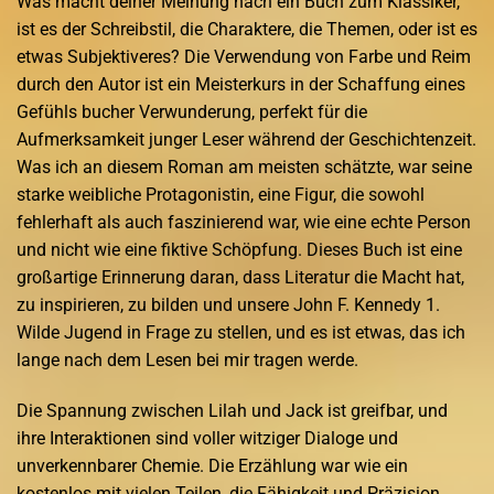
Was macht deiner Meinung nach ein Buch zum Klassiker,
ist es der Schreibstil, die Charaktere, die Themen, oder ist es
etwas Subjektiveres? Die Verwendung von Farbe und Reim
durch den Autor ist ein Meisterkurs in der Schaffung eines
Gefühls bucher Verwunderung, perfekt für die
Aufmerksamkeit junger Leser während der Geschichtenzeit.
Was ich an diesem Roman am meisten schätzte, war seine
starke weibliche Protagonistin, eine Figur, die sowohl
fehlerhaft als auch faszinierend war, wie eine echte Person
und nicht wie eine fiktive Schöpfung. Dieses Buch ist eine
großartige Erinnerung daran, dass Literatur die Macht hat,
zu inspirieren, zu bilden und unsere John F. Kennedy 1.
Wilde Jugend in Frage zu stellen, und es ist etwas, das ich
lange nach dem Lesen bei mir tragen werde.
Die Spannung zwischen Lilah und Jack ist greifbar, und
ihre Interaktionen sind voller witziger Dialoge und
unverkennbarer Chemie. Die Erzählung war wie ein
kostenlos mit vielen Teilen, die Fähigkeit und Präzision