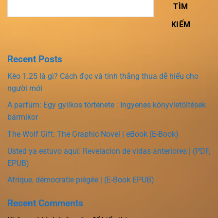
TÌM
KIẾM
Recent Posts
Kèo 1.25 là gì? Cách đọc và tính thắng thua dễ hiểu cho
người mới
A parfüm: Egy gyilkos története : Ingyenes könyvletöltések
bármikor
The Wolf Gift: The Graphic Novel | eBook (E-Book)
Usted ya estuvo aquí: Revelacion de vidas anteriores | (PDF,
EPUB)
Afrique, démocratie piégée | (E-Book EPUB)
Recent Comments