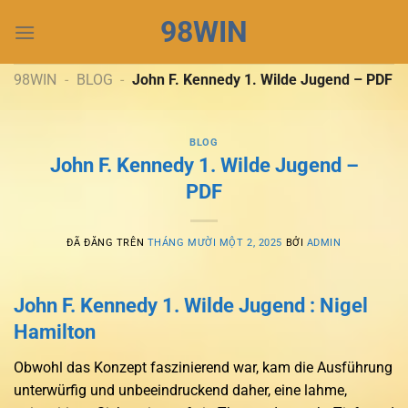
Chuyển
98WIN
đến
nội
dung
98WIN
-
BLOG
-
John F. Kennedy 1. Wilde Jugend – PDF
BLOG
John F. Kennedy 1. Wilde Jugend –
PDF
ĐÃ ĐĂNG TRÊN
THÁNG MƯỜI MỘT 2, 2025
BỞI
ADMIN
John F. Kennedy 1. Wilde Jugend : Nigel
Hamilton
Obwohl das Konzept faszinierend war, kam die Ausführung
unterwürfig und unbeeindruckend daher, eine lahme,