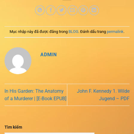
Mục nhập này đã được đăng trong
BLOG
. Đánh dấu trang
permalink
.
ADMIN
In His Garden: The Anatomy
John F. Kennedy 1. Wilde
of a Murderer | [E-Book EPUB]
Jugend – PDF
Tìm kiếm