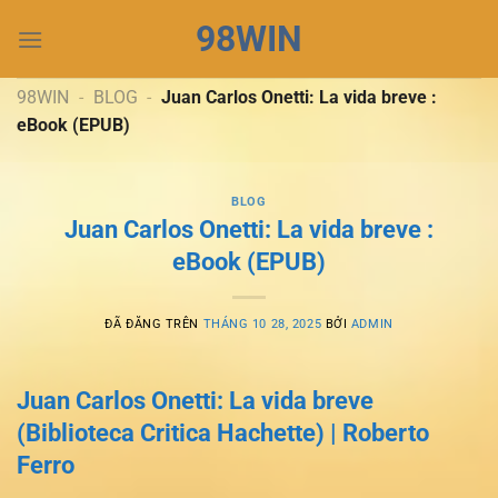
Chuyển
98WIN
đến
nội
dung
98WIN
-
BLOG
-
Juan Carlos Onetti: La vida breve :
eBook (EPUB)
BLOG
Juan Carlos Onetti: La vida breve :
eBook (EPUB)
ĐÃ ĐĂNG TRÊN
THÁNG 10 28, 2025
BỞI
ADMIN
Juan Carlos Onetti: La vida breve
(Biblioteca Critica Hachette) | Roberto
Ferro