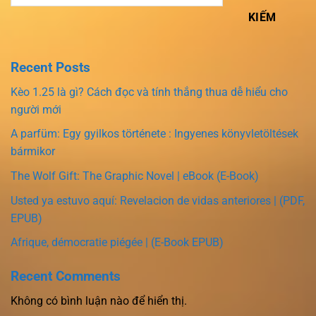
KIẾM
Recent Posts
Kèo 1.25 là gì? Cách đọc và tính thắng thua dễ hiểu cho
người mới
A parfüm: Egy gyilkos története : Ingyenes könyvletöltések
bármikor
The Wolf Gift: The Graphic Novel | eBook (E-Book)
Usted ya estuvo aquí: Revelacion de vidas anteriores | (PDF,
EPUB)
Afrique, démocratie piégée | (E-Book EPUB)
Recent Comments
Không có bình luận nào để hiển thị.