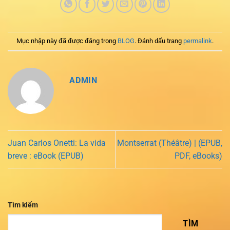
Mục nhập này đã được đăng trong
BLOG
. Đánh dấu trang
permalink
.
ADMIN
Juan Carlos Onetti: La vida
Montserrat (Théâtre) | (EPUB,
breve : eBook (EPUB)
PDF, eBooks)
Tìm kiếm
TÌM