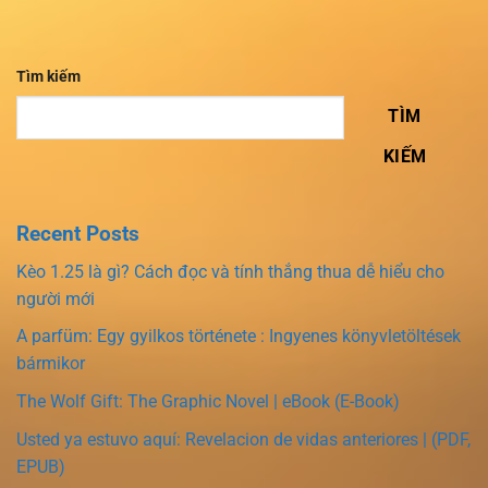
Tìm kiếm
TÌM
KIẾM
Recent Posts
Kèo 1.25 là gì? Cách đọc và tính thắng thua dễ hiểu cho
người mới
A parfüm: Egy gyilkos története : Ingyenes könyvletöltések
bármikor
The Wolf Gift: The Graphic Novel | eBook (E-Book)
Usted ya estuvo aquí: Revelacion de vidas anteriores | (PDF,
EPUB)