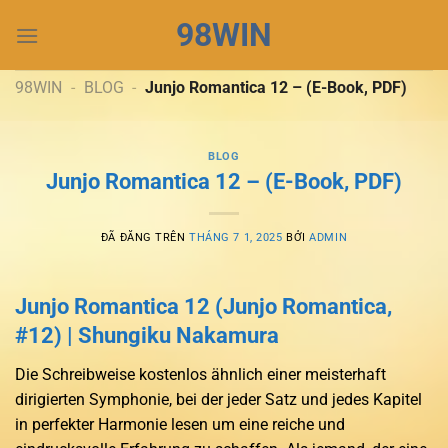
Chuyển
98WIN
đến
nội
dung
98WIN
-
BLOG
-
Junjo Romantica 12 – (E-Book, PDF)
BLOG
Junjo Romantica 12 – (E-Book, PDF)
ĐÃ ĐĂNG TRÊN
THÁNG 7 1, 2025
BỞI
ADMIN
Junjo Romantica 12 (Junjo Romantica,
#12) | Shungiku Nakamura
Die Schreibweise kostenlos ähnlich einer meisterhaft
dirigierten Symphonie, bei der jeder Satz und jedes Kapitel
in perfekter Harmonie lesen um eine reiche und