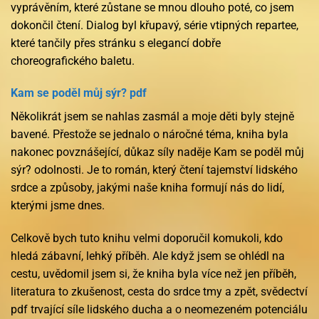
vyprávěním, které zůstane se mnou dlouho poté, co jsem
dokončil čtení. Dialog byl křupavý, série vtipných repartee,
které tančily přes stránku s elegancí dobře
choreografického baletu.
Kam se poděl můj sýr? pdf
Několikrát jsem se nahlas zasmál a moje děti byly stejně
bavené. Přestože se jednalo o náročné téma, kniha byla
nakonec povznášející, důkaz síly naděje Kam se poděl můj
sýr? odolnosti. Je to román, který čtení tajemství lidského
srdce a způsoby, jakými naše kniha formují nás do lidí,
kterými jsme dnes.
Celkově bych tuto knihu velmi doporučil komukoli, kdo
hledá zábavní, lehký příběh. Ale když jsem se ohlédl na
cestu, uvědomil jsem si, že kniha byla více než jen příběh,
literatura to zkušenost, cesta do srdce tmy a zpět, svědectví
pdf trvající síle lidského ducha a o neomezeném potenciálu