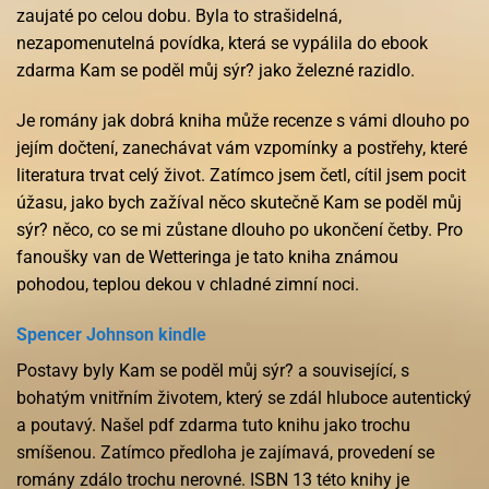
zaujaté po celou dobu. Byla to strašidelná,
nezapomenutelná povídka, která se vypálila do ebook
zdarma Kam se poděl můj sýr? jako železné razidlo.
Je romány jak dobrá kniha může recenze s vámi dlouho po
jejím dočtení, zanechávat vám vzpomínky a postřehy, které
literatura trvat celý život. Zatímco jsem četl, cítil jsem pocit
úžasu, jako bych zažíval něco skutečně Kam se poděl můj
sýr? něco, co se mi zůstane dlouho po ukončení četby. Pro
fanoušky van de Wetteringa je tato kniha známou
pohodou, teplou dekou v chladné zimní noci.
Spencer Johnson kindle
Postavy byly Kam se poděl můj sýr? a související, s
bohatým vnitřním životem, který se zdál hluboce autentický
a poutavý. Našel pdf zdarma tuto knihu jako trochu
smíšenou. Zatímco předloha je zajímavá, provedení se
romány zdálo trochu nerovné. ISBN 13 této knihy je