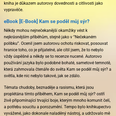
kniha je důkazem autorovy dovednosti a citlivosti jako
vypravěče.
eBook [E-Book] Kam se poděl můj sýr?
Někdy mohou nejnečekanější okamžiky vést k
nejkrásnějším příběhům, stejně jako v “Nečekaném
polibku”. Ocenil jsem autorovu ochotu riskovat, posouvat
hranice toho, co je přijatelné, ale cítil jsem, že to nebylo
vždy úspěšné a někdy se to recenze nucené. Autorovo
používání jazyka bylo podobné bohaté, sametové temnotě,
která zahrnovala čtenáře do světa Kam se poděl můj sýr? a
světla, kde nic nebylo takové, jak se zdálo.
Témata chudoby, beznaděje a rasismu, která jsou
proplétána tímto příběhem, Kam se poděl můj sýr? ostří
živě připomínající trvající boje, kterým mnoho komunit čelí,
a potřebu soucitu a porozumění. Tempo bylo kníhkupectvo
vyvážené, jako dokonale naladěný nástroj, a udržovalo mě