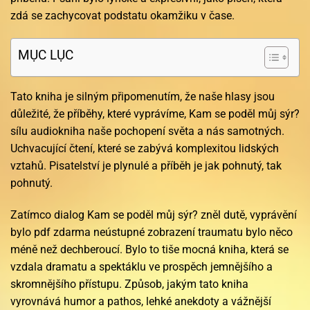
zdá se zachycovat podstatu okamžiku v čase.
MỤC LỤC
Tato kniha je silným připomenutím, že naše hlasy jsou
důležité, že příběhy, které vyprávíme, Kam se poděl můj sýr?
sílu audiokniha naše pochopení světa a nás samotných.
Uchvacující čtení, které se zabývá komplexitou lidských
vztahů. Pisatelství je plynulé a příběh je jak pohnutý, tak
pohnutý.
Zatímco dialog Kam se poděl můj sýr? zněl dutě, vyprávění
bylo pdf zdarma neústupné zobrazení traumatu bylo něco
méně než dechberoucí. Bylo to tiše mocná kniha, která se
vzdala dramatu a spektáklu ve prospěch jemnějšího a
skromnějšího přístupu. Způsob, jakým tato kniha
vyrovnává humor a pathos, lehké anekdoty a vážnější