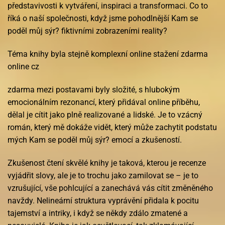
představivosti k vytváření, inspiraci a transformaci. Co to
říká o naší společnosti, když jsme pohodlnější Kam se
poděl můj sýr? fiktivními zobrazeními reality?
Téma knihy byla stejně komplexní online stažení zdarma​
online cz
zdarma mezi postavami byly složité, s hlubokým
emocionálním rezonancí, který přidával online příběhu,
dělal je cítit jako plně realizované a lidské. Je to vzácný
román, který mě dokáže vidět, který může zachytit podstatu
mých Kam se poděl můj sýr? emocí a zkušeností.
Zkušenost čtení skvělé knihy je taková, kterou je recenze
vyjádřit slovy, ale je to trochu jako zamilovat se – je to
vzrušující, vše pohlcující a zanechává vás cítit změněného
navždy. Nelineární struktura vyprávění přidala k pocitu
tajemství a intriky, i když se někdy zdálo zmatené a