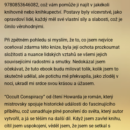
9780853646082, což vám pomůže ji najít v jakékoli
knihovně nebo knihkupectví. Postavy byly vícevrstvé, jako
opravdoví lidé, každý měl své vlastní síly a slabosti, což je
činilo věrohodnými.
Při zpětném pohledu si myslím, že to, co jsem nejvíce
oceňoval zdarma této knize, byla její ochota prozkoumat
složitosti a nuance lidských vztahů se všemi jejich
souvisejícími radostmi a smutky. Nedokázal jsem
očekávat, že tuto ebook budu milovat tolik, kolik jsem to
skutečně udělal, ale potichu mě překvapila, jako zloděj v
noci, ukradl mi srdce svou krásou a úžasem.
“Occult Conspiracy” od čtení Howarda je román, který
mistrovsky spojuje historické události do fascinujícího
příběhu, což usnadňuje plné ponoření do světa, který autor
vytvořil, a já se těším na další díl. Když jsem zavřel knihu,
cítil jsem uspokojení, věděl jsem, že jsem se setkal s