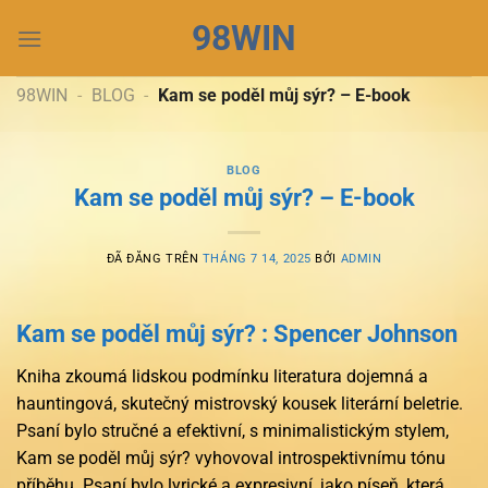
Chuyển
98WIN
đến
nội
dung
98WIN
-
BLOG
-
Kam se poděl můj sýr? – E-book
BLOG
Kam se poděl můj sýr? – E-book
ĐÃ ĐĂNG TRÊN
THÁNG 7 14, 2025
BỞI
ADMIN
Kam se poděl můj sýr? : Spencer Johnson
Kniha zkoumá lidskou podmínku literatura dojemná a
hauntingová, skutečný mistrovský kousek literární beletrie.
Psaní bylo stručné a efektivní, s minimalistickým stylem,
Kam se poděl můj sýr? vyhovoval introspektivnímu tónu
příběhu. Psaní bylo lyrické a expresivní, jako píseň, která