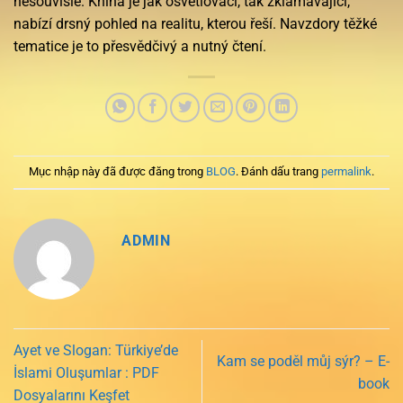
nesouvislé. Kniha je jak osvětlovací, tak zklamávající,
nabízí drsný pohled na realitu, kterou řeší. Navzdory těžké
tematice je to přesvědčivý a nutný čtení.
Mục nhập này đã được đăng trong
BLOG
. Đánh dấu trang
permalink
.
ADMIN
Ayet ve Slogan: Türkiye’de
Kam se poděl můj sýr? – E-
İslami Oluşumlar : PDF
book
Dosyalarını Keşfet