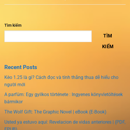
Tìm kiếm
TÌM
KIẾM
Recent Posts
Kèo 1.25 là gì? Cách đọc và tính thắng thua dễ hiểu cho
người mới
A parfüm: Egy gyilkos története : Ingyenes könyvletöltések
bármikor
The Wolf Gift: The Graphic Novel | eBook (E-Book)
Usted ya estuvo aquí: Revelacion de vidas anteriores | (PDF,
EPUB)