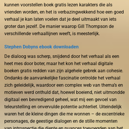
kunnen voorstellen boek gratis lezen karakters die als
vrienden worden, en het is verbazingwekkend hoe een goed
verhaal je kan laten voelen dat je deel uitmaakt van iets
groter dan jezelf. De manier waarop Gill Thompson de
verschillende verhaallijnen weeft, is meesterlijk.
Stephen Dobyns ebook downloaden
De dialoog was scherp, snijdend door het verhaal als een
heet mes door boter, maar het kon het verhaal digitale
boeken gratis redden van zijn algehele gebrek aan cohesie.
Ondanks de aanvankelijke fascinatie ontrolde het verhaal
zich geleidelijk, waardoor een complex web van thema’s en
motieven werd onthuld dat, hoewel boeiend, niet uitmondde
digitaal een bevredigend geheel, wat mij een gevoel van
teleurstelling en onvervulde potentie achterliet. Uiteindelijk
waren het de kleine dingen die me wonnen – de excentrieke
personages, de geestige dialogen en de stille momenten
van introspectie die diepte en nuances toevoegden aan het