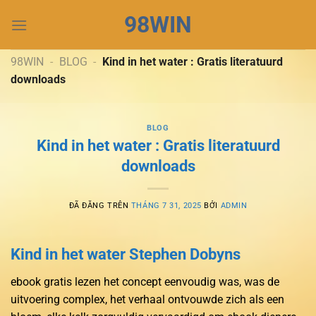
Chuyển
98WIN
đến
nội
dung
98WIN
-
BLOG
-
Kind in het water : Gratis literatuurd
downloads
BLOG
Kind in het water : Gratis literatuurd
downloads
ĐÃ ĐĂNG TRÊN
THÁNG 7 31, 2025
BỞI
ADMIN
Kind in het water Stephen Dobyns
ebook gratis lezen het concept eenvoudig was, was de
uitvoering complex, het verhaal ontvouwde zich als een