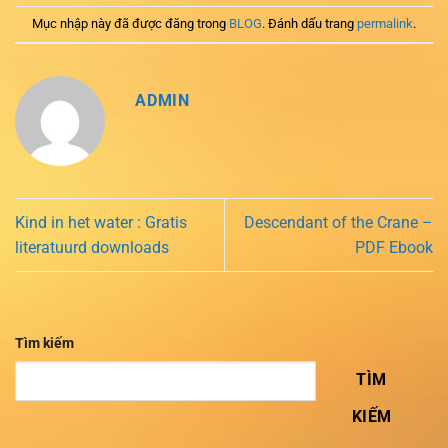
Mục nhập này đã được đăng trong
BLOG
. Đánh dấu trang
permalink
.
ADMIN
Kind in het water : Gratis
Descendant of the Crane –
literatuurd downloads
PDF Ebook
Tìm kiếm
TÌM
KIẾM