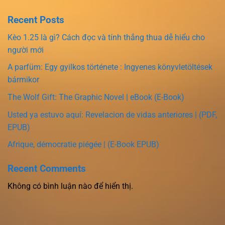
Recent Posts
Kèo 1.25 là gì? Cách đọc và tính thắng thua dễ hiểu cho
người mới
A parfüm: Egy gyilkos története : Ingyenes könyvletöltések
bármikor
The Wolf Gift: The Graphic Novel | eBook (E-Book)
Usted ya estuvo aquí: Revelacion de vidas anteriores | (PDF,
EPUB)
Afrique, démocratie piégée | (E-Book EPUB)
Recent Comments
Không có bình luận nào để hiển thị.