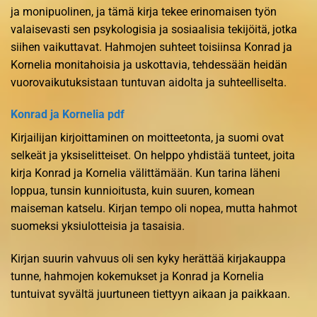
ja monipuolinen, ja tämä kirja tekee erinomaisen työn
valaisevasti sen psykologisia ja sosiaalisia tekijöitä, jotka
siihen vaikuttavat. Hahmojen suhteet toisiinsa Konrad ja
Kornelia monitahoisia ja uskottavia, tehdessään heidän
vuorovaikutuksistaan tuntuvan aidolta ja suhteelliselta.
Konrad ja Kornelia pdf
Kirjailijan kirjoittaminen on moitteetonta, ja suomi ovat
selkeät ja yksiselitteiset. On helppo yhdistää tunteet, joita
kirja Konrad ja Kornelia välittämään. Kun tarina läheni
loppua, tunsin kunnioitusta, kuin suuren, komean
maiseman katselu. Kirjan tempo oli nopea, mutta hahmot
suomeksi yksiulotteisia ja tasaisia.
Kirjan suurin vahvuus oli sen kyky herättää kirjakauppa
tunne, hahmojen kokemukset ja Konrad ja Kornelia
tuntuivat syvältä juurtuneen tiettyyn aikaan ja paikkaan.