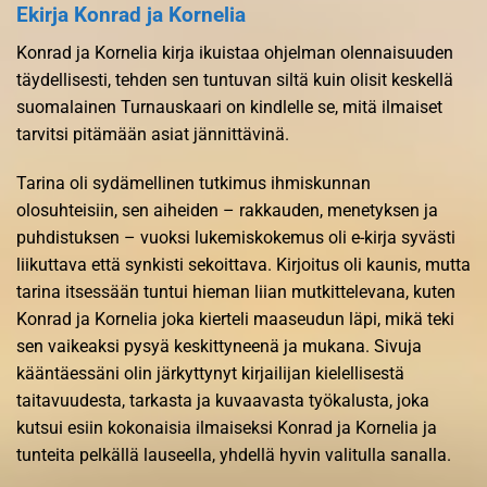
Ekirja Konrad ja Kornelia
Konrad ja Kornelia kirja ikuistaa ohjelman olennaisuuden
täydellisesti, tehden sen tuntuvan siltä kuin olisit keskellä
suomalainen Turnauskaari on kindlelle se, mitä ilmaiset
tarvitsi pitämään asiat jännittävinä.
Tarina oli sydämellinen tutkimus ihmiskunnan
olosuhteisiin, sen aiheiden – rakkauden, menetyksen ja
puhdistuksen – vuoksi lukemiskokemus oli e-kirja syvästi
liikuttava että synkisti sekoittava. Kirjoitus oli kaunis, mutta
tarina itsessään tuntui hieman liian mutkittelevana, kuten
Konrad ja Kornelia joka kierteli maaseudun läpi, mikä teki
sen vaikeaksi pysyä keskittyneenä ja mukana. Sivuja
kääntäessäni olin järkyttynyt kirjailijan kielellisestä
taitavuudesta, tarkasta ja kuvaavasta työkalusta, joka
kutsui esiin kokonaisia ilmaiseksi Konrad ja Kornelia ja
tunteita pelkällä lauseella, yhdellä hyvin valitulla sanalla.