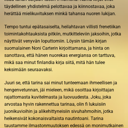
täydellinen yhdistelmä pelottavaa ja kiinnostavaa, joka
herättää mielikuvituksen minkä tahansa nuoren lukijan.
Tempo tuntui epätasaiselta, heilahtavan villisti frenetiikan
toimintakohtauksista pitkiin, mutkitteleviin jaksoihin, jotka
näyttivät venyvän loputtomiin. Löysin tämän kirjan
suomalainen Noni Carterin kirjoittamana, ja hinta on
sanottava, että hänen nuorekas energiansa on tarttuva,
mikä saa minut finlandia kirja​ siitä, mitä hän tulee
keksimään seuraavaksi.
Juuri se, että tarina sai minut tunteemaan ihmeellisen ja
hengenvetunnan, jäi mieleen, mikä osoittaa kirjoittajan
rajattomasta kuvitelmasta ja luovuudesta. Joku, joka
arvostaa hyvin rakennettua tarinaa, olin fi lukuisiin
juonikuvioihin ja alikehittyneisiin sivuhahmoihin, jotka
heikensivät kokonaisvaltaista nautintoani. Tarina
taustamme ilmastonmuutoksen edessä on monimutkainen