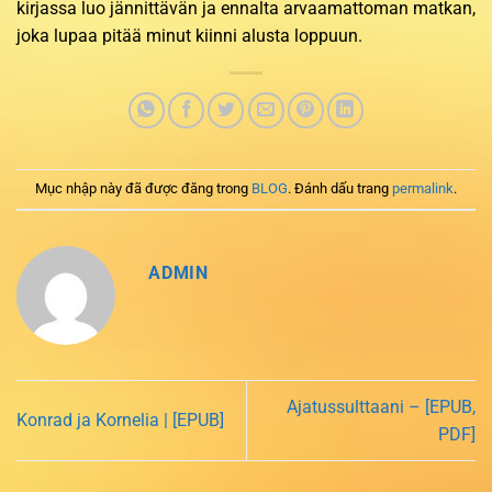
kirjassa luo jännittävän ja ennalta arvaamattoman matkan,
joka lupaa pitää minut kiinni alusta loppuun.
Mục nhập này đã được đăng trong
BLOG
. Đánh dấu trang
permalink
.
ADMIN
Ajatussulttaani – [EPUB,
Konrad ja Kornelia | [EPUB]
PDF]