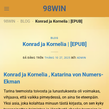
Chuyển
98WIN
đến
nội
dung
98WIN
-
BLOG
-
Konrad ja Kornelia | [EPUB]
BLOG
Konrad ja Kornelia | [EPUB]
ĐÃ ĐĂNG TRÊN
THÁNG 10 27, 2025
BỞI
ADMIN
Konrad ja Kornelia , Katarina von Numers-
Ekman
Tarina teemoista toivosta ja lunastuksesta oli voimakas,
vihjaava, että vaikka pimeydessä, on aina tie eteenpäin.
Yksi asia, joka kolahtaa minuun tästä kirjasta, on sen kyky