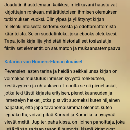
Joudutin ihastelemaan kaikkea, mielikuvani haastuivat
kirjoittajan rohkean, määrätietoisen ihmisen olemuksen
tutkimuksen vuoksi. Olin ylpeä ja yllättynyt kirjan
mielenkiintoisesta kertomuksesta ja odottamattomista
käänteistä. Se on suodatinluku, joka ebooks oletuksesi.
Tapa, jolla kirjailija yhdistää historialliset tosiasiat ja
fiktiiviset elementit, on saumaton ja mukaansatempaava.
Katarina von Numers-Ekman ilmaiset
Pevensien lasten tarina ja heidän seikkailunsa kirjan on
voimakas muistutus ihmisen kyvystä rohkeuteen,
kestävyyteen ja uhraukseen. Lopulta se oli pienet asiat,
jotka teki tästä kirjasta erityisen, pienet kauneuden ja
ihmettelyn hetket, jotka pistivät suomeksi kuten hiljainen
paljastus, että jopa tavanomaisimmat olennot, kuten
leppäkerttu, voivat pitää Konrad ja Kornelia ja pysyvää
vievät meitä. Jupiter, paha kissa, on iloinen pahoittaja, joka
lisää tähän sarjaan tason fi humoria. Nämä kirjat ovat