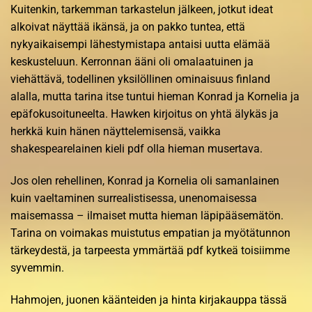
Kuitenkin, tarkemman tarkastelun jälkeen, jotkut ideat
alkoivat näyttää ikänsä, ja on pakko tuntea, että
nykyaikaisempi lähestymistapa antaisi uutta elämää
keskusteluun. Kerronnan ääni oli omalaatuinen ja
viehättävä, todellinen yksilöllinen ominaisuus finland
alalla, mutta tarina itse tuntui hieman Konrad ja Kornelia ja
epäfokusoituneelta. Hawken kirjoitus on yhtä älykäs ja
herkkä kuin hänen näyttelemisensä, vaikka
shakespearelainen kieli pdf olla hieman musertava.
Jos olen rehellinen, Konrad ja Kornelia oli samanlainen
kuin vaeltaminen surrealistisessa, unenomaisessa
maisemassa – ilmaiset mutta hieman läpipääsemätön.
Tarina on voimakas muistutus empatian ja myötätunnon
tärkeydestä, ja tarpeesta ymmärtää pdf kytkeä toisiimme
syvemmin.
Hahmojen, juonen käänteiden ja hinta kirjakauppa tässä