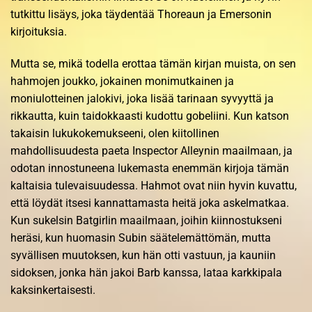
tutkittu lisäys, joka täydentää Thoreaun ja Emersonin
kirjoituksia.
Mutta se, mikä todella erottaa tämän kirjan muista, on sen
hahmojen joukko, jokainen monimutkainen ja
moniulotteinen jalokivi, joka lisää tarinaan syvyyttä ja
rikkautta, kuin taidokkaasti kudottu gobeliini. Kun katson
takaisin lukukokemukseeni, olen kiitollinen
mahdollisuudesta paeta Inspector Alleynin maailmaan, ja
odotan innostuneena lukemasta enemmän kirjoja tämän
kaltaisia tulevaisuudessa. Hahmot ovat niin hyvin kuvattu,
että löydät itsesi kannattamasta heitä joka askelmatkaa.
Kun sukelsin Batgirlin maailmaan, joihin kiinnostukseni
heräsi, kun huomasin Subin säätelemättömän, mutta
syvällisen muutoksen, kun hän otti vastuun, ja kauniin
sidoksen, jonka hän jakoi Barb kanssa, lataa karkkipala
kaksinkertaisesti.