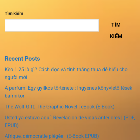
Tìm kiếm
TÌM
KIẾM
Recent Posts
Kèo 1.25 là gì? Cách đọc và tính thắng thua dễ hiểu cho
người mới
A parfüm: Egy gyilkos története : Ingyenes könyvletöltések
bármikor
The Wolf Gift: The Graphic Novel | eBook (E-Book)
Usted ya estuvo aquí: Revelacion de vidas anteriores | (PDF,
EPUB)
Afrique, démocratie piégée | (E-Book EPUB)