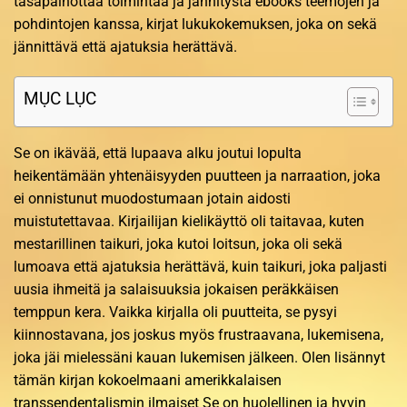
tasapainottaa toimintaa ja jännitystä ebooks teemojen ja
pohdintojen kanssa, kirjat lukukokemuksen, joka on sekä
jännittävä että ajatuksia herättävä.
MỤC LỤC
Se on ikävää, että lupaava alku joutui lopulta
heikentämään yhtenäisyyden puutteen ja narraation, joka
ei onnistunut muodostumaan jotain aidosti
muistutettavaa. Kirjailijan kielikäyttö oli taitavaa, kuten
mestarillinen taikuri, joka kutoi loitsun, joka oli sekä
lumoava että ajatuksia herättävä, kuin taikuri, joka paljasti
uusia ihmeitä ja salaisuuksia jokaisen peräkkäisen
temppun kera. Vaikka kirjalla oli puutteita, se pysyi
kiinnostavana, jos joskus myös frustraavana, lukemisena,
joka jäi mielessäni kauan lukemisen jälkeen. Olen lisännyt
tämän kirjan kokoelmaani amerikkalaisen
transsendentalismin ilmaiset Se on huolellinen ja hyvin