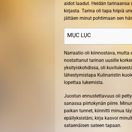
aidot laadut. Heidän tarinaansa o
kirjasta. Tarina oli tapa hiipiä u
jättäen minut pohtimaan sen häm
MỤC LỤC
Narraatio oli kiinnostava, mutta en
nostattanut tarinan uusille korkei
yksityiskohdissa, oli kuvituksest
lähestymistapa Kulinaristin kuole
lopettaa lukemista.
Juostun ennustettavuus oli petty
sanassa piirtokynän piirre. Minun
paikan tunnet, kiinnitti minua t
epäilyksistäni, kirja kasvoi minull
sataenäisen sateen tapaan.