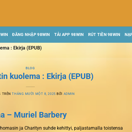
8WIN
ĐĂNG NHẬP 98WIN
TẢI APP 98WIN
RÚT TIỀN 98WIN
NẠP
lema : Ekirja (EPUB)
BLOG
tin kuolema : Ekirja (EPUB)
G TRÊN
THÁNG MƯỜI MỘT 8, 2025
BỞI
ADMIN
ma – Muriel Barbery
homasin ja Charityn suhde kehittyi, paljastamalla toistensa