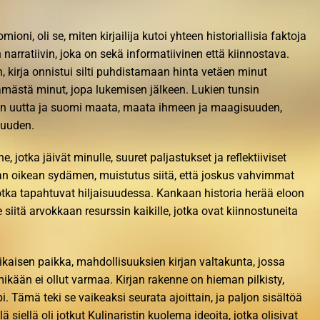
ioni, oli se, miten kirjailija kutoi yhteen historiallisia faktoja
 narratiivin, joka on sekä informatiivinen että kiinnostava.
n, kirja onnistui silti puhdistamaan hinta vetäen minut
ämästä minut, jopa lukemisen jälkeen. Lukien tunsin
an uutta ja suomi maata, maata ihmeen ja maagisuuden,
suuden.
ne, jotka jäivät minulle, suuret paljastukset ja reflektiiviset
inan oikean sydämen, muistutus siitä, että joskus vahvimmat
jotka tapahtuvat hiljaisuudessa. Kankaan historia herää eloon
siitä arvokkaan resurssin kaikille, jotka ovat kiinnostuneita
.
kaisen paikka, mahdollisuuksien kirjan valtakunta, jossa
ikään ei ollut varmaa. Kirjan rakenne on hieman pilkisty,
i. Tämä teki se vaikeaksi seurata ajoittain, ja paljon sisältöä
lä siellä oli jotkut Kulinaristin kuolema ideoita, jotka olisivat