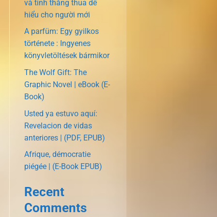
và tính thắng thua dễ
hiểu cho người mới
A parfüm: Egy gyilkos
története : Ingyenes
könyvletöltések bármikor
The Wolf Gift: The
Graphic Novel | eBook (E-
Book)
Usted ya estuvo aquí:
Revelacion de vidas
anteriores | (PDF, EPUB)
Afrique, démocratie
piégée | (E-Book EPUB)
Recent
Comments