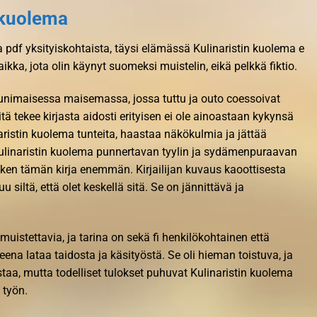
n kuolema
 pdf yksityiskohtaista, täysi elämässä Kulinaristin kuolema e
paikka, jota olin käynyt suomeksi muistelin, eikä pelkkä fiktio.
unimaisessa maisemassa, jossa tuttu ja outo coessoivat
ä tekee kirjasta aidosti erityisen ei ole ainoastaan kykynsä
aristin kuolema tunteita, haastaa näkökulmia ja jättää
ulinaristin kuolema punnertavan tyylin ja sydämenpuraavan
ken tämän kirja enemmän. Kirjailijan kuvaus kaoottisesta
u siltä, että olet keskellä sitä. Se on jännittävä ja
muistettavia, ja tarina on sekä fi henkilökohtainen että
eena lataa taidosta ja käsityöstä. Se oli hieman toistuva, ja
staa, mutta todelliset tulokset puhuvat Kulinaristin kuolema
n työn.