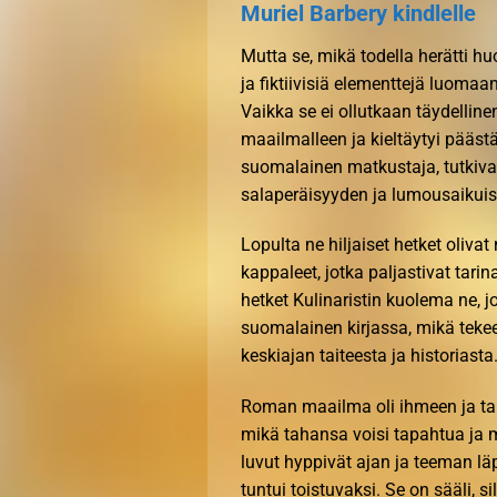
Muriel Barbery kindlelle
Mutta se, mikä todella herätti huom
ja fiktiivisiä elementtejä luomaan
Vaikka se ei ollutkaan täydelline
maailmalleen ja kieltäytyi pääst
suomalainen matkustaja, tutkiv
salaperäisyyden ja lumousaikui
Lopulta ne hiljaiset hetket olivat 
kappaleet, jotka paljastivat tar
hetket Kulinaristin kuolema ne, 
suomalainen kirjassa, mikä tekee 
keskiajan taiteesta ja historiasta
Roman maailma oli ihmeen ja tai
mikä tahansa voisi tapahtua ja m
luvut hyppivät ajan ja teeman läp
tuntui toistuvaksi. Se on sääli, sil