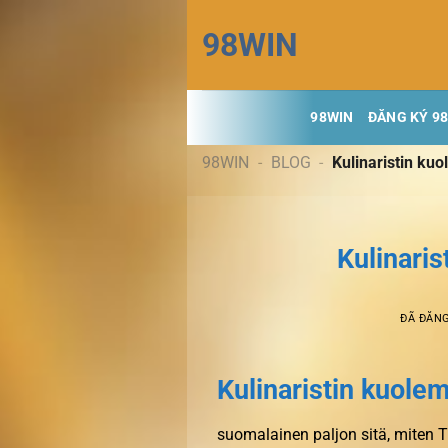
Chuyển
98WIN
đến
nội
dung
98WIN
ĐĂNG KÝ 9
98WIN
-
BLOG
-
Kulinaristin kuo
Kulinaris
ĐÃ ĐĂN
Kulinaristin kuole
suomalainen paljon sitä, miten T