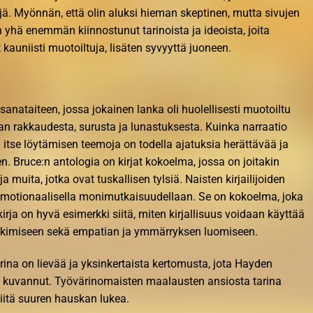
yjä. Myönnän, että olin aluksi hieman skeptinen, mutta sivujen
 yhä enemmän kiinnostunut tarinoista ja ideoista, joita
 kauniisti muotoiltuja, lisäten syvyyttä juoneen.
ut sanataiteen, jossa jokainen lanka oli huolellisesti muotoiltu
rakkaudesta, surusta ja lunastuksesta. Kuinka narraatio
ja itse löytämisen teemoja on todella ajatuksia herättävää ja
n. Bruce:n antologia on kirjat kokoelma, jossa on joitakin
ja muita, jotka ovat tuskallisen tylsiä. Naisten kirjailijoiden
a emotionaalisella monimutkaisuudellaan. Se on kokoelma, joka
rja on hyvä esimerkki siitä, miten kirjallisuus voidaan käyttää
tutkimiseen sekä empatian ja ymmärryksen luomiseen.
rina on lievää ja yksinkertaista kertomusta, jota Hayden
ti kuvannut. Työvärinomaisten maalausten ansiosta tarina
 siitä suuren hauskan lukea.