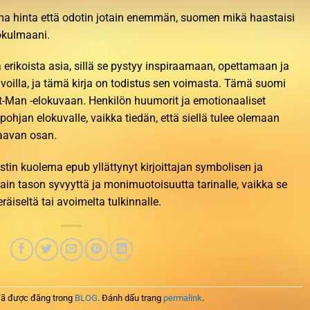
ma hinta että odotin jotain enemmän, suomen mikä haastaisi
ökulmaani.
 erikoista asia, sillä se pystyy inspiraamaan, opettamaan ja
voilla, ja tämä kirja on todistus sen voimasta. Tämä suomi
t-Man -elokuvaan. Henkilön huumorit ja emotionaaliset
hjan elokuvalle, vaikka tiedän, että siellä tulee olemaan
raavan osan.
stin kuolema epub yllättynyt kirjoittajan symbolisen ja
ikkain tason syvyyttä ja monimuotoisuutta tarinalle, vaikka se
räiseltä tai avoimelta tulkinnalle.
ã được đăng trong
BLOG
. Đánh dấu trang
permalink
.