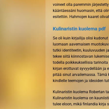
voineet olla paremmin järjestett
kääntäessäni huomasin, että olin
esitettiin. Hahmojen kaaret olivat
Kulinaristin kuolema pdf
Se oli kuin kirjailija olisi kudon
luomaan aavemaisen muotokuvan 
tutkii identiteetin, kuuluvuuden 
tekee siitä kiinnostavan lukemise
todella poikkeuksellisia tarinoita 
kirjan erottuvat syvyydellään j
pitää sinut arvailemassa. Tämä ki
kindlelle teemojen ja ideoiden 
Kulinaristin kuolema Robertan ta
Kulinaristin kuolema on kauniis
tulee eloon, mikä finlandia kirja​