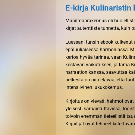
E-kirja Kulinaristi
Maailmanrakennus oli huolellista
kirjat​ autenttista tunnetta, kuin 
Luessani tunsin ebook kulkenut 
epäluuliaisessa harmoniassa. Mit
kertoa hyvää tarinaa, vaan Kulin
kestävän vaikutuksen, ja tämä K
narraation kanssa, saavuttaa kai
hetkestä on niin elävää, että tuntu
intensiivinen lukukokemus.
Kirjoitus on vievää, hahmot ovat 
yleisesti samaistuttavissa, todist
toivoin enemmän tieteellistä tau
Kirjailijat ovat tehneet kiitettävä