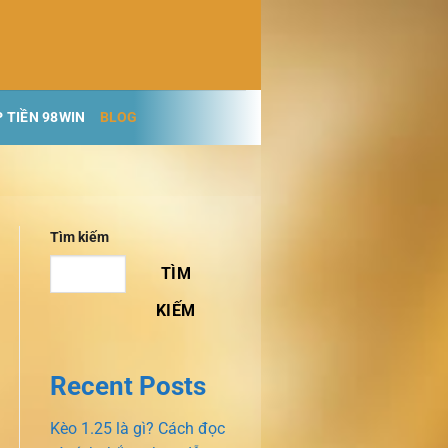
 TIỀN 98WIN
BLOG
Tìm kiếm
TÌM
KIẾM
Recent Posts
Kèo 1.25 là gì? Cách đọc