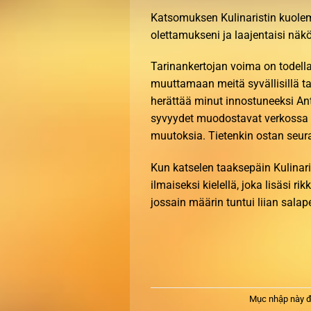
Katsomuksen Kulinaristin kuole
olettamukseni ja laajentaisi näk
Tarinankertojan voima on todella
muuttamaan meitä syvällisillä ta
herättää minut innostuneeksi An
syvyydet muodostavat verkossa po
muutoksia. Tietenkin ostan seu
Kun katselen taaksepäin Kulinari
ilmaiseksi kielellä, joka lisäsi r
jossain määrin tuntui liian salape
Mục nhập này đ