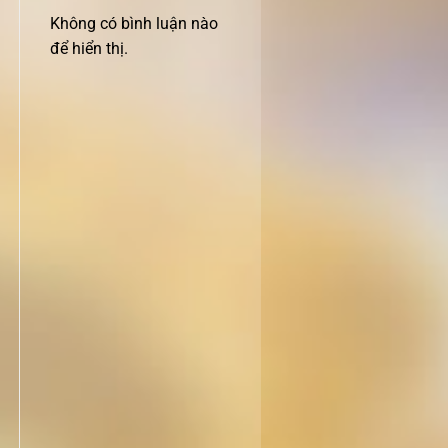
Không có bình luận nào
để hiển thị.