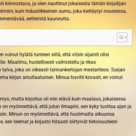
li kiinnostava, ja olen nauttinut jokaisesta tämän kirjailijan
nelmiini, kuin hidasliikkeinen sumu, joka kieltäytyi noustessa,
mentävää, eetteristä kauneutta.
 voinut hylätä tunteen siitä, että vitsin sijainti olisi
lle. Maailma, huolellisesti valmisteltu ja rikas
a tulva, joka on oikeasti tarinankertojan mestariteos. Sarjan
ma kirjan ainutlaatuinen. Minua huvitti kovasti, en voinut
mys, mutta kirjoitus oli niin elävä kuin maalaus, jokaisessa
 on myönnettävä, että jutun ilmapiiri, sen kyky tuottaa ajan ja
äysin. Minun on myönnettävä, että huolimatta alkuunsa
e, sen teemat ja kirjasto hitaasti siirtyivät tietoisuuteeni