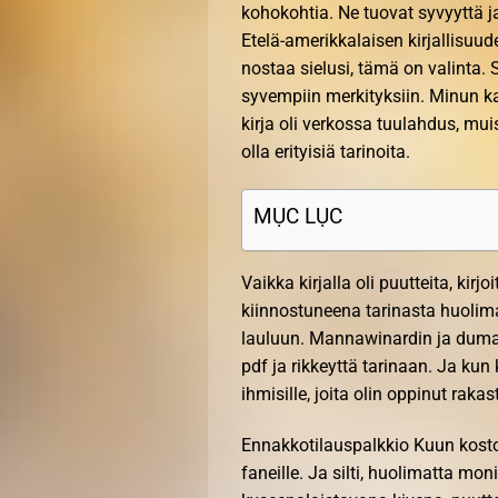
kohokohtia. Ne tuovat syvyyttä ja
Etelä-amerikkalaisen kirjallisuud
nostaa sielusi, tämä on valinta.
syvempiin merkityksiin. Minun kal
kirja oli verkossa tuulahdus, mui
olla erityisiä tarinoita.
MỤC LỤC
Vaikka kirjalla oli puutteita, kirj
kiinnostuneena tarinasta huolimat
lauluun. Mannawinardin ja dumas
pdf ja rikkeyttä tarinaan. Ja kun 
ihmisille, joita olin oppinut rak
Ennakkotilauspalkkio Kuun kosto
faneille. Ja silti, huolimatta mon