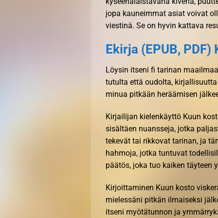
kyseenalaistavana kivena, puutt
jopa kauneimmat asiat voivat olla
viestinä. Se on hyvin kattava resu
Ekirja (EPUB, PDF)
Löysin itseni fi tarinan maailma
tutulta että oudolta, kirjallisuu
minua pitkään heräämisen jälke
Kirjailijan kielenkäyttö Kuun kos
sisältäen nuansseja, jotka paljas
tekevät tai rikkovat tarinan, ja t
hahmoja, jotka tuntuvat todellisil
päätös, joka tuo kaiken täyteen 
Kirjoittaminen Kuun kosto viskeraa
mielessäni pitkän ilmaiseksi jäl
itseni myötätunnon ja ymmärryks