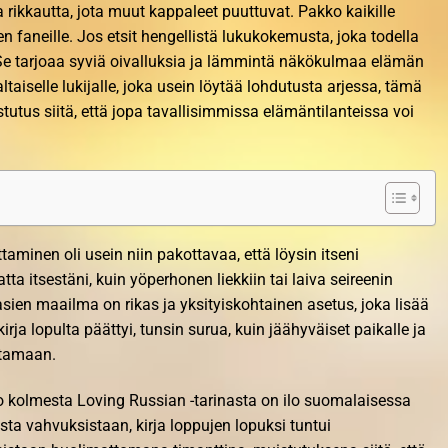
 rikkautta, jota muut kappaleet puuttuvat. Pakko kaikille
en faneille. Jos etsit hengellistä lukukokemusta, joka todella
 Se tarjoaa syviä oivalluksia ja lämmintä näkökulmaa elämän
taiselle lukijalle, joka usein löytää lohdutusta arjessa, tämä
stutus siitä, että jopa tavallisimmissa elämäntilanteissa voi
oittaminen oli usein niin pakottavaa, että löysin itseni
ta itsestäni, kuin yöperhonen liekkiin tai laiva seireenin
ien maailma on rikas ja yksityiskohtainen asetus, joka lisää
kirja lopulta päättyi, tunsin surua, kuin jäähyväiset paikalle ja
astamaan.
 kolmesta Loving Russian -tarinasta on ilo suomalaisessa
ista vahvuksistaan, kirja loppujen lopuksi tuntui