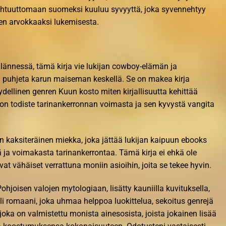
ohtuuttomaan suomeksi kuuluu syvyyttä, joka syvennehtyy
en arvokkaaksi lukemisesta.
lännessä, tämä kirja vie lukijan cowboy-elämän ja
 puhjeta karun maiseman keskellä. Se on makea kirja
ellinen genren Kuun kosto miten kirjallisuutta kehittää
n todiste tarinankerronnan voimasta ja sen kyvystä vangita
on kaksiteräinen miekka, joka jättää lukijan kaipuun ebooks
 ja voimakasta tarinankerrontaa. Tämä kirja ei ehkä ole
vat vähäiset verrattuna moniin asioihin, joita se tekee hyvin.
hjoisen valojen mytologiaan, lisätty kauniilla kuvituksella,
oli romaani, joka uhmaa helppoa luokittelua, sekoitus genrejä
, joka on valmistettu monista ainesosista, joista jokainen lisää