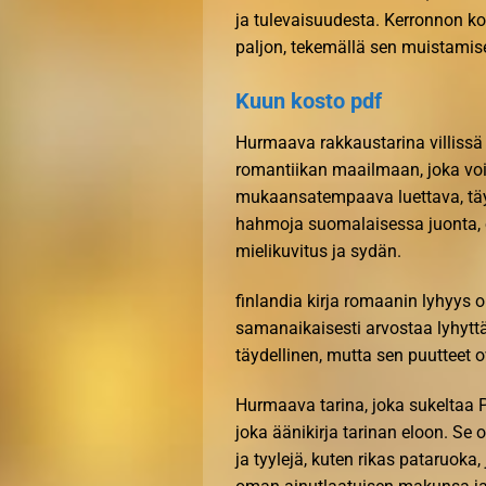
ja tulevaisuudesta. Kerronnon k
paljon, tekemällä sen muistamis
Kuun kosto pdf
Hurmaava rakkaustarina villissä 
romantiikan maailmaan, joka voi
mukaansatempaava luettava, täyd
hahmoja suomalaisessa juonta, o
mielikuvitus ja sydän.
finlandia kirja​ romaanin lyhyys 
samanaikaisesti arvostaa lyhyttä
täydellinen, mutta sen puutteet o
Hurmaava tarina, joka sukeltaa Po
joka äänikirja tarinan eloon. Se 
ja tyylejä, kuten rikas pataruoka