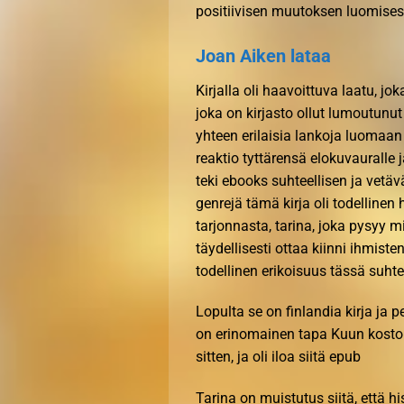
positiivisen muutoksen luomise
Joan Aiken lataa
Kirjalla oli haavoittuva laatu, jo
joka on kirjasto ollut lumoutunut
yhteen erilaisia lankoja luomaa
reaktio tyttärensä elokuvauralle j
teki ebooks suhteellisen ja vetä
genrejä tämä kirja oli todellinen
tarjonnasta, tarina, joka pysyy m
täydellisesti ottaa kiinni ihmis
todellinen erikoisuus tässä suht
Lopulta se on finlandia kirja​ ja p
on erinomainen tapa Kuun kosto n
sitten, ja oli iloa siitä epub
Tarina on muistutus siitä, että h