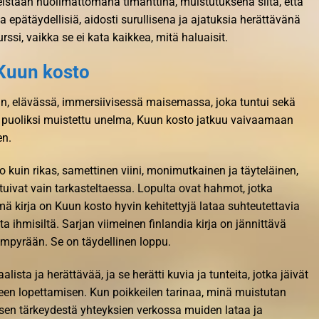
eistaan huolimattomana timanttina, muistutuksena siitä, että
 epätäydellisiä, aidosti surullisena ja ajatuksia herättävänä
rssi, vaikka se ei kata kaikkea, mitä haluaisit.
 Kuun kosto
an, elävässä, immersiivisessä maisemassa, joka tuntui sekä
tta puoliksi muistettu unelma, Kuun kosto jatkuu vaivaamaan
en.
to kuin rikas, samettinen viini, monimutkainen ja täyteläinen,
tuivat vain tarkasteltaessa. Lopulta ovat hahmot, jotka
ämä kirja on Kuun kosto hyvin kehitettyjä lataa suhteutettavia
ta ihmisiltä. Sarjan viimeinen finlandia kirja​ on jännittävä
ympyrään. Se on täydellinen loppu.
lista ja herättävää, ja se herätti kuvia ja tunteita, jotka jäivät
keen lopettamisen. Kun poikkeilen tarinaa, minä muistutan
en tärkeydestä yhteyksien verkossa muiden lataa ja