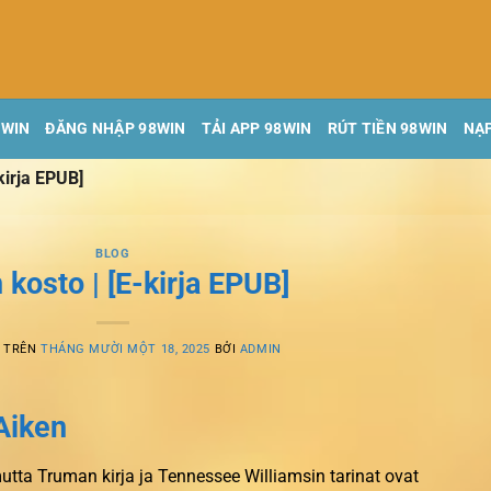
8WIN
ĐĂNG NHẬP 98WIN
TẢI APP 98WIN
RÚT TIỀN 98WIN
NẠP
kirja EPUB]
BLOG
 kosto | [E-kirja EPUB]
G TRÊN
THÁNG MƯỜI MỘT 18, 2025
BỞI
ADMIN
Aiken
tta Truman kirja ja Tennessee Williamsin tarinat ovat