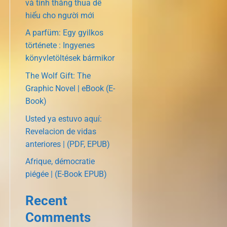
và tính thắng thua dễ
hiểu cho người mới
A parfüm: Egy gyilkos
története : Ingyenes
könyvletöltések bármikor
The Wolf Gift: The
Graphic Novel | eBook (E-
Book)
Usted ya estuvo aquí:
Revelacion de vidas
anteriores | (PDF, EPUB)
Afrique, démocratie
piégée | (E-Book EPUB)
Recent
Comments