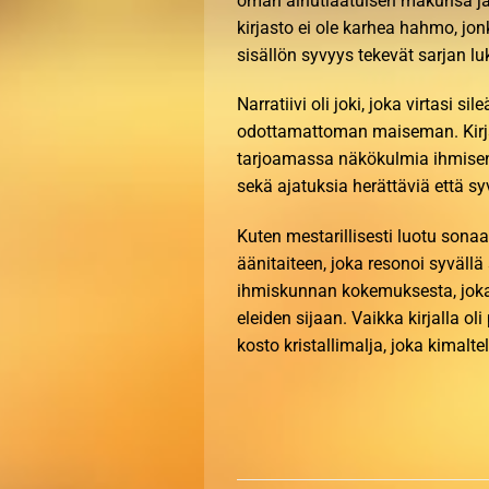
oman ainutlaatuisen makunsa ja
kirjasto ei ole karhea hahmo, jon
sisällön syvyys tekevät sarjan l
Narratiivi oli joki, joka virtasi 
odottamattoman maiseman. Kirjail
tarjoamassa näkökulmia ihmisen
sekä ajatuksia herättäviä että sy
Kuten mestarillisesti luotu sonaa
äänitaiteen, joka resonoi syvällä
ihmiskunnan kokemuksesta, joka k
eleiden sijaan. Vaikka kirjalla ol
kosto kristallimalja, joka kimalte