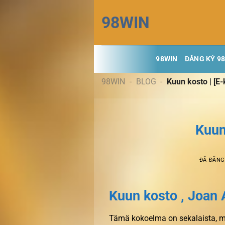
Chuyển
98WIN
đến
nội
dung
98WIN
ĐĂNG KÝ 9
98WIN
-
BLOG
-
Kuun kosto | [E-
Kuun
ĐÃ ĐĂN
Kuun kosto , Joan 
Tämä kokoelma on sekalaista, mu