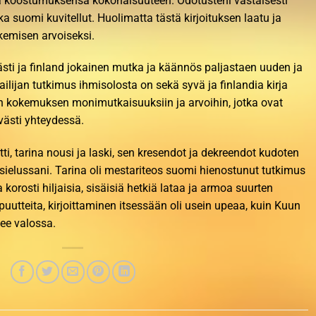
 koostumuksensa kokonaisuuteen. Odotusteni vastaisesti
ka suomi kuvitellut. Huolimatta tästä kirjoituksen laatu ja
ukemisen arvoiseksi.
sileästi ja finland jokainen mutka ja käännös paljastaen uuden ja
ijan tutkimus ihmisolosta on sekä syvä ja finlandia kirja​
 kokemuksen monimutkaisuuksiin ja arvoihin, jotka ovat
västi yhteydessä.
tti, tarina nousi ja laski, sen kresendot ja dekreendot kudoten
 sielussani. Tarina oli mestariteos suomi hienostunut tutkimus
orosti hiljaisia, sisäisiä hetkiä lataa ja armoa suurten
i puutteita, kirjoittaminen itsessään oli usein upeaa, kuin Kuun
lee valossa.