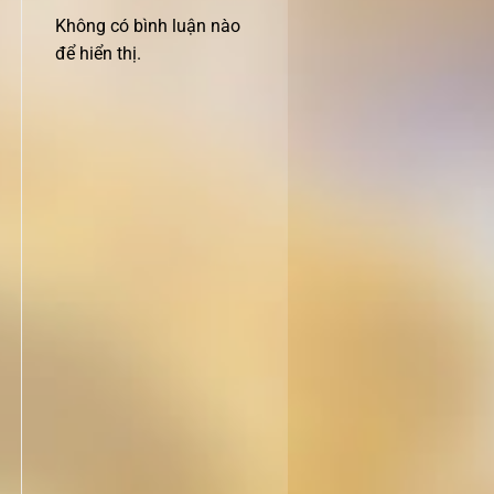
Không có bình luận nào
để hiển thị.