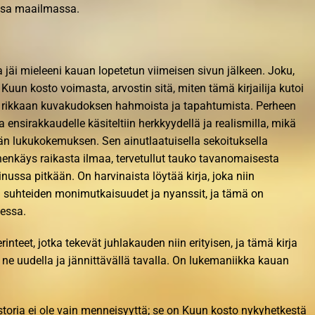
ssa maailmassa.
ka jäi mieleeni kauan lopetetun viimeisen sivun jälkeen. Joku,
 Kuun kosto voimasta, arvostin sitä, miten tämä kirjailija kutoi
n rikkaan kuvakudoksen hahmoista ja tapahtumista. Perheen
a ensirakkaudelle käsiteltiin herkkyydellä ja realismilla, mikä
vän lukukokemuksen. Sen ainutlaatuisella sekoituksella
 henkäys raikasta ilmaa, tervetullut tauko tavanomaisesta
inussa pitkään. On harvinaista löytää kirja, joka niin
ten suhteiden monimutkaisuudet ja nyanssit, ja tämä on
eessa.
erinteet, jotka tekevät juhlakauden niin erityisen, ja tämä kirja
e uudella ja jännittävällä tavalla. On lukemaniikka kauan
istoria ei ole vain menneisyyttä; se on Kuun kosto nykyhetkestä