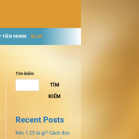
 TIỀN 98WIN
BLOG
Tìm kiếm
TÌM
KIẾM
Recent Posts
Kèo 1.25 là gì? Cách đọc