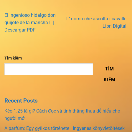
El ingenioso hidalgo don
L’ uomo che ascolta i cavalli |
quijote de la mancha II |
Libri Digitali
Descargar PDF
Tìm kiếm
TÌM
KIẾM
Recent Posts
Kèo 1.25 là gì? Cách đọc và tính thắng thua dễ hiểu cho
người mới
A parfüm: Egy gyilkos története : Ingyenes könyvletöltések