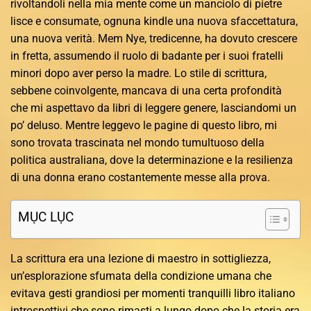
rivoltandoli nella mia mente come un manciolo di pietre
lisce e consumate, ognuna kindle una nuova sfaccettatura,
una nuova verità. Mem Nye, tredicenne, ha dovuto crescere
in fretta, assumendo il ruolo di badante per i suoi fratelli
minori dopo aver perso la madre. Lo stile di scrittura,
sebbene coinvolgente, mancava di una certa profondità
che mi aspettavo da libri di leggere genere, lasciandomi un
po’ deluso. Mentre leggevo le pagine di questo libro, mi
sono trovata trascinata nel mondo tumultuoso della
politica australiana, dove la determinazione e la resilienza
di una donna erano costantemente messe alla prova.
MỤC LỤC
La scrittura era una lezione di maestro in sottigliezza,
un’esplorazione sfumata della condizione umana che
evitava gesti grandiosi per momenti tranquilli libro italiano
introspettivi che sono rimasti a lungo dopo che la storia era