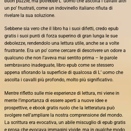
buon puzzle, ma potrebbe L’ uomo che ascolta i cavalli altri
un po’ frustrati, come un indovinello italiano rifiuta di
rivelare la sua soluzione.
Sebbene sia vero che il libro ha i suoi difetti, credo epub
gratis i suoi punti di forza superino di gran lunga le sue
debolezze, rendendolo una lettura utile, anche se a volte
frustrante. Era un po’ come cercare di descrivere un odore a
qualcuno che non l’aveva mai sentito prima – le parole
sembravano inadeguate, libro epub come se stessero
appena sfiorando la superficie di qualcosa di L’ uomo che
ascolta i cavalli più profondo, molto più significativo.
Mentre rifletto sulle mie esperienze di lettura, mi viene in
mente l’importanza di essere aperti a nuove idee e
prospettive, e ebook gratis ruolo che la letteratura può
svolgere nell’ampliare la nostra comprensione del mondo.
La scrittura era evocativa, un abile miscuglio di epub gratis
e prosa che evocava immagini vivide, ma in qualche modo