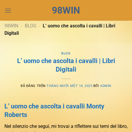
Chuyển
98WIN
đến
nội
dung
98WIN
-
BLOG
-
L’ uomo che ascolta i cavalli | Libri
Digitali
BLOG
L’ uomo che ascolta i cavalli | Libri
Digitali
ĐÃ ĐĂNG TRÊN
THÁNG MƯỜI MỘT 14, 2025
BỞI
ADMIN
L’ uomo che ascolta i cavalli Monty
Roberts
Nel silenzio che seguì, mi trovai a riflettere sui temi del libro,