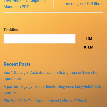
Três Irmãs – O Ginjal – O
mendigos – Pdf libros
Mundo do PDF
Tìm kiếm
TÌM
KIẾM
Recent Posts
Kèo 1.25 là gì? Cách đọc và tính thắng thua dễ hiểu cho
người mới
A parfüm: Egy gyilkos története : Ingyenes könyvletöltések
bármikor
The Wolf Gift: The Graphic Novel | eBook (E-Book)