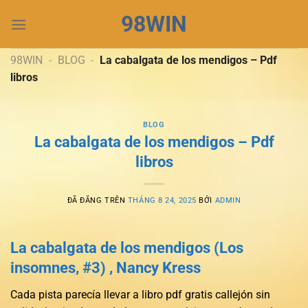
Chuyển
98WIN
đến
nội
dung
98WIN
-
BLOG
-
La cabalgata de los mendigos – Pdf
libros
BLOG
La cabalgata de los mendigos – Pdf
libros
ĐÃ ĐĂNG TRÊN
THÁNG 8 24, 2025
BỞI
ADMIN
La cabalgata de los mendigos (Los
insomnes, #3) , Nancy Kress
Cada pista parecía llevar a libro pdf gratis callejón sin