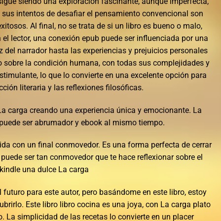
o sigue siendo una exploración fascinante, aunque imperfecta,
y sus intentos de desafiar el pensamiento convencional son
tosos. Al final, no se trata de si un libro es bueno o malo,
n el lector, una conexión epub puede ser influenciada por una
z del narrador hasta las experiencias y prejuicios personales
ibro sobre la condición humana, con todas sus complejidades y
stimulante, lo que lo convierte en una excelente opción para
cción literaria y las reflexiones filosóficas.
La carga creando una experiencia única y emocionante. La
 puede ser abrumador y ebook al mismo tiempo.
ida con un final conmovedor. Es una forma perfecta de cerrar
a puede ser tan conmovedor que te hace reflexionar sobre el
 kindle una dulce La carga
 futuro para este autor, pero basándome en este libro, estoy
brirlo. Este libro libro cocina es una joya, con La carga plato
. La simplicidad de las recetas lo convierte en un placer