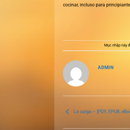
cocinar, incluso para principiante
Mục nhập này đ
ADMIN
La carga – [PDF, EPUB, eBo