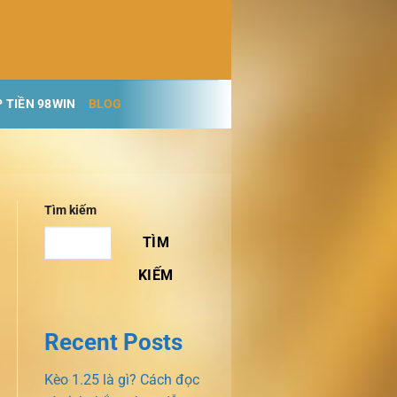
 TIỀN 98WIN
BLOG
Tìm kiếm
TÌM
KIẾM
Recent Posts
Kèo 1.25 là gì? Cách đọc