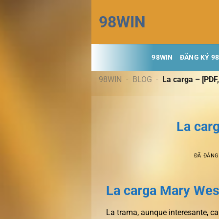
Chuyển
98WIN
đến
nội
dung
98WIN
ĐĂNG KÝ 9
98WIN
-
BLOG
-
La carga – [PDF
La car
ĐÃ ĐĂN
La carga Mary Wes
La trama, aunque interesante, c