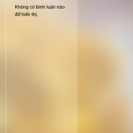
Không có bình luận nào
để hiển thị.