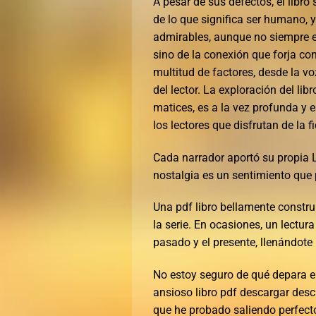
A pesar de sus defectos, el libr
de lo que significa ser humano, 
admirables, aunque no siempre exi
sino de la conexión que forja co
multitud de factores, desde la vo
del lector. La exploración del l
matices, es a la vez profunda y e
los lectores que disfrutan de la fi
Cada narrador aportó su propia 
nostalgia es un sentimiento que
Una pdf libro bellamente constru
la serie. En ocasiones, un lectur
pasado y el presente, llenándote
No estoy seguro de qué depara el
ansioso libro pdf descargar descu
que he probado saliendo perfecto