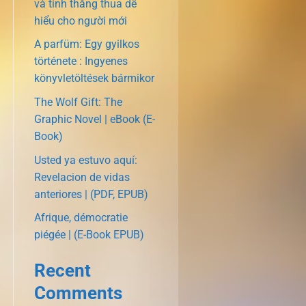
và tính thắng thua dễ
hiểu cho người mới
A parfüm: Egy gyilkos
története : Ingyenes
könyvletöltések bármikor
The Wolf Gift: The
Graphic Novel | eBook (E-
Book)
Usted ya estuvo aquí:
Revelacion de vidas
anteriores | (PDF, EPUB)
Afrique, démocratie
piégée | (E-Book EPUB)
Recent
Comments