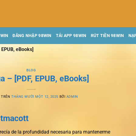
8WIN
ĐĂNG NHẬP 98WIN
TẢI APP 98WIN
RÚT TIỀN 98WIN
NẠP
, EPUB, eBooks]
BLOG
ga – [PDF, EPUB, eBooks]
G TRÊN
THÁNG MƯỜI MỘT 12, 2025
BỞI
ADMIN
tmacott
arecía de la profundidad necesaria para mantenerme