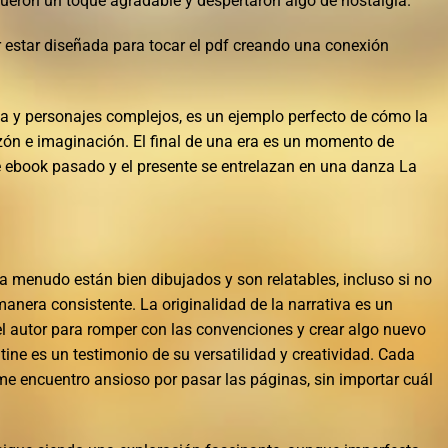
fueron un toque agradable y despertaron algo de nostalgia.
 estar diseñada para tocar el pdf creando una conexión
ada y personajes complejos, es un ejemplo perfecto de cómo la
azón e imaginación. El final de una era es un momento de
e ebook pasado y el presente se entrelazan en una danza La
.
a menudo están bien dibujados y son relatables, incluso si no
anera consistente. La originalidad de la narrativa es un
el autor para romper con las convenciones y crear algo nuevo
tine es un testimonio de su versatilidad y creatividad. Cada
 me encuentro ansioso por pasar las páginas, sin importar cuál