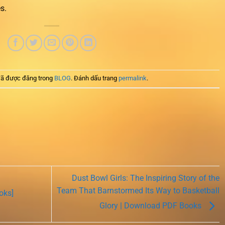
s.
ã được đăng trong
BLOG
. Đánh dấu trang
permalink
.
Dust Bowl Girls: The Inspiring Story of the
Team That Barnstormed Its Way to Basketball
oks]
Glory | Download PDF Books