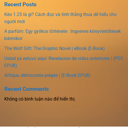
Recent Posts
Kèo 1.25 là gì? Cách đọc và tính thắng thua dễ hiểu cho
người mới
A parfüm: Egy gyilkos története : Ingyenes könyvletöltések
bármikor
The Wolf Gift: The Graphic Novel | eBook (E-Book)
Usted ya estuvo aquí: Revelacion de vidas anteriores | (PDF,
EPUB)
Afrique, démocratie piégée | (E-Book EPUB)
Recent Comments
Không có bình luận nào để hiển thị.