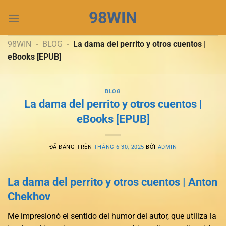
Chuyển
98WIN
đến
nội
dung
98WIN
-
BLOG
-
La dama del perrito y otros cuentos |
eBooks [EPUB]
BLOG
La dama del perrito y otros cuentos |
eBooks [EPUB]
ĐÃ ĐĂNG TRÊN
THÁNG 6 30, 2025
BỞI
ADMIN
La dama del perrito y otros cuentos | Anton
Chekhov
Me impresionó el sentido del humor del autor, que utiliza la