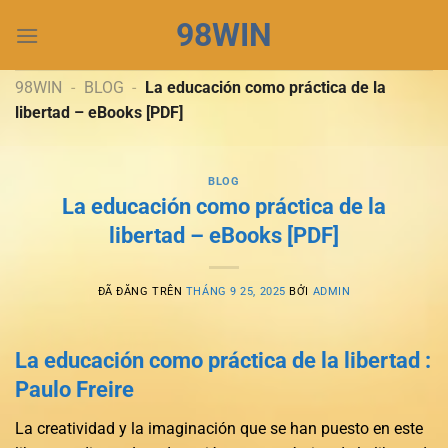
Chuyển
98WIN
đến
nội
dung
98WIN
-
BLOG
-
La educación como práctica de la
libertad – eBooks [PDF]
BLOG
La educación como práctica de la
libertad – eBooks [PDF]
ĐÃ ĐĂNG TRÊN
THÁNG 9 25, 2025
BỞI
ADMIN
La educación como práctica de la libertad :
Paulo Freire
La creatividad y la imaginación que se han puesto en este