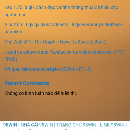
Kèo 1.25 là gì? Cách đọc và tính thắng thua dễ hiểu cho
người mới
A parfüm: Egy gyilkos története : Ingyenes könyvletöltések
bármikor
The Wolf Gift: The Graphic Novel | eBook (E-Book)
Usted ya estuvo aquí: Revelacion de vidas anteriores | (PDF,
EPUB)
Afrique, démocratie piégée | (E-Book EPUB)
Recent Comments
Không có bình luận nào để hiển thị.
98WIN
| NHÀ CÁI 98WIN | TRANG CHỦ 98WIN | LINK 98WIN |