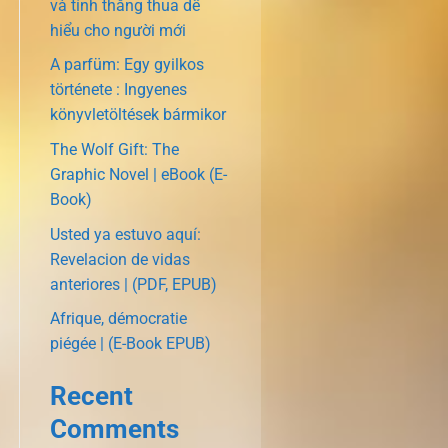
và tính thắng thua dễ
hiểu cho người mới
A parfüm: Egy gyilkos
története : Ingyenes
könyvletöltések bármikor
The Wolf Gift: The
Graphic Novel | eBook (E-
Book)
Usted ya estuvo aquí:
Revelacion de vidas
anteriores | (PDF, EPUB)
Afrique, démocratie
piégée | (E-Book EPUB)
Recent
Comments