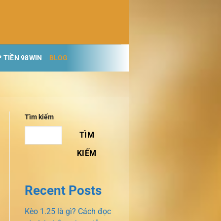
 TIỀN 98WIN
BLOG
Tìm kiếm
TÌM
KIẾM
Recent Posts
Kèo 1.25 là gì? Cách đọc