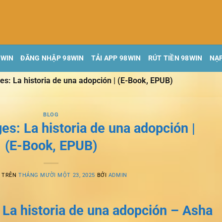
8WIN
ĐĂNG NHẬP 98WIN
TẢI APP 98WIN
RÚT TIỀN 98WIN
NẠP
ges: La historia de una adopción | (E-Book, EPUB)
BLOG
ges: La historia de una adopción |
(E-Book, EPUB)
G TRÊN
THÁNG MƯỜI MỘT 23, 2025
BỞI
ADMIN
: La historia de una adopción – Asha