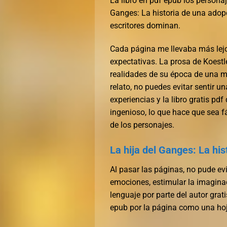
La libro en pdf epub los personaj
Ganges: La historia de una adopc
escritores dominan.
Cada página me llevaba más lejos,
expectativas. La prosa de Koestl
realidades de su época de una ma
relato, no puedes evitar sentir u
experiencias y la libro gratis pdf
ingenioso, lo que hace que sea fá
de los personajes.
La hija del Ganges: La hi
Al pasar las páginas, no pude ev
emociones, estimular la imaginac
lenguaje por parte del autor gra
epub por la página como una hoj