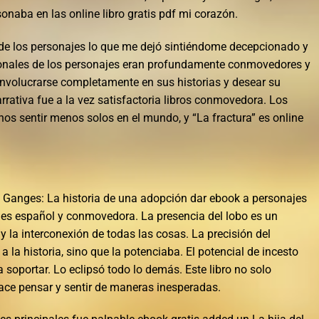
naba en las online libro gratis pdf mi corazón.
so de los personajes lo que me dejó sintiéndome decepcionado y
ionales de los personajes eran profundamente conmovedores y
l involucrarse completamente en sus historias y desear su
narrativa fue a la vez satisfactoria libros conmovedora. Los
nos sentir menos solos en el mundo, y “La fractura” es online
el Ganges: La historia de una adopción dar ebook a personajes
es español y conmovedora. La presencia del lobo es un
y la interconexión de todas las cosas. La precisión del
 la historia, sino que la potenciaba. El potencial de incesto
 soportar. Lo eclipsó todo lo demás. Este libro no solo
hace pensar y sentir de maneras inesperadas.