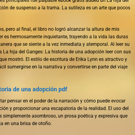
es principales fue palpable ebook gratis added un La hija del
ión de suspenso a la trama. La sutileza es un arte que pocos
 pero al final, el libro no logró alcanzar la altura de mis
er es hermosamente inquietante, trayendo a la vida las duras
nera que se siente a la vez inmediata y atemporal. Al leer su
na La hija del Ganges: La historia de una adopción leer con sus
 que mostró. El estilo de escritura de Erika Lynn es atractivo y
cil sumergirse en la narrativa y convertirse en parte del viaje
storia de una adopción pdf
itar pensar en el poder de la narración y cómo puede evocar
ión y proporcionar una escapatoria de la realidad. El uso del
tis simplemente asombroso, un prosa poética y expresiva que
a en una brisa de otoño.