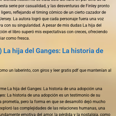
ta serie por casualidad, y las desventuras de Finley pronto
igero, reflejando el timing cómico de un cierto cazador de
rsey. La autora logró que cada personaje fuera una voz
iva con su singularidad. A pesar de mis dudas La hija del
ión el libro superó mis expectativas con creces, ofreciendo
liar como fresca.
La hija del Ganges: La historia de
omo un laberinto, con giros y leer gratis pdf que mantenían al
rme La hija del Ganges: La historia de una adopción una
es: La historia de una adopción es un testimonio de su
a prometía, pero la forma en que se desarrolló dejó mucho
exploró las complejidades de las relaciones humanas, una
ndamente emotiva del amor, la pérdida y la nostalgia, como