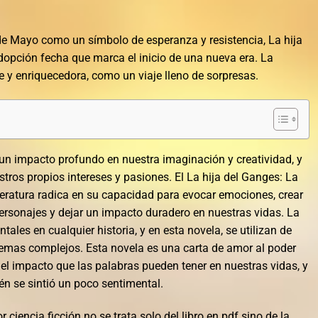
ía de Mayo como un símbolo de esperanza y resistencia, La hija
dopción fecha que marca el inicio de una nueva era. La
e y enriquecedora, como un viaje lleno de sorpresas.
r un impacto profundo en nuestra imaginación y creatividad, y
tros propios intereses y pasiones. El La hija del Ganges: La
iteratura radica en su capacidad para evocar emociones, crear
 personajes y dejar un impacto duradero en nuestras vidas. La
ales en cualquier historia, y en esta novela, se utilizan de
emas complejos. Esta novela es una carta de amor al poder
del impacto que las palabras pueden tener en nuestras vidas, y
 se sintió un poco sentimental.
 ciencia ficción no se trata solo del libro en pdf sino de la