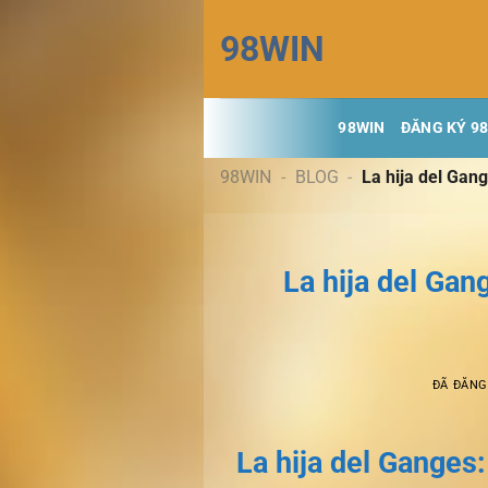
Chuyển
98WIN
đến
nội
dung
98WIN
ĐĂNG KÝ 9
98WIN
-
BLOG
-
La hija del Gan
La hija del Gan
ĐÃ ĐĂN
La hija del Ganges