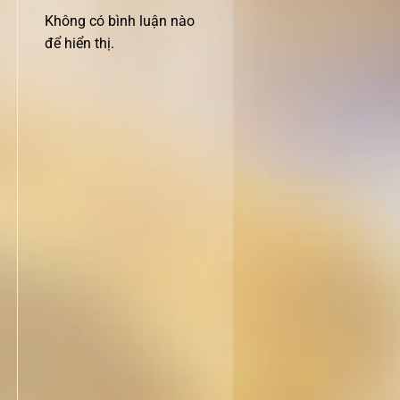
Không có bình luận nào
để hiển thị.