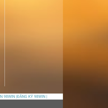
ỀN 98WIN |ĐĂNG KÝ 98WIN |