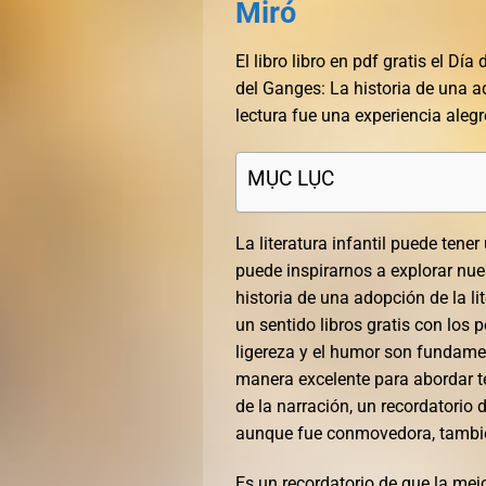
Miró
El libro libro en pdf gratis el D
del Ganges: La historia de una a
lectura fue una experiencia alegr
MỤC LỤC
La literatura infantil puede tene
puede inspirarnos a explorar nues
historia de una adopción de la l
un sentido libros gratis con los
ligereza y el humor son fundament
manera excelente para abordar t
de la narración, un recordatorio 
aunque fue conmovedora, también
Es un recordatorio de que la mejor