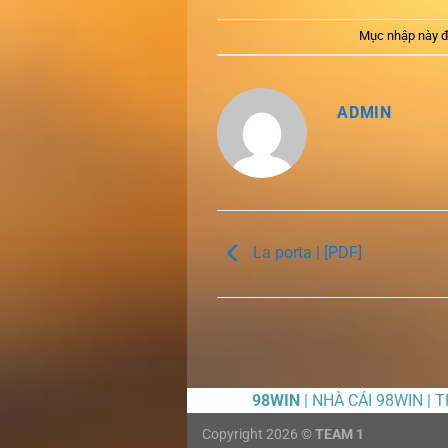
Mục nhập này đ
ADMIN
La porta | [PDF]
98WIN
| NHÀ CÁI 98WIN | 
Copyright 2026 ©
TEAM 1