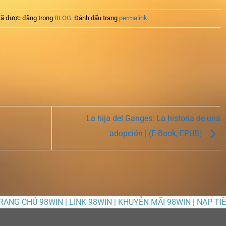
ã được đăng trong
BLOG
. Đánh dấu trang
permalink
.
La hija del Ganges: La historia de una
adopción | (E-Book, EPUB)
TRANG CHỦ 98WIN | LINK 98WIN | KHUYỄN MÃI 98WIN | NẠP TI